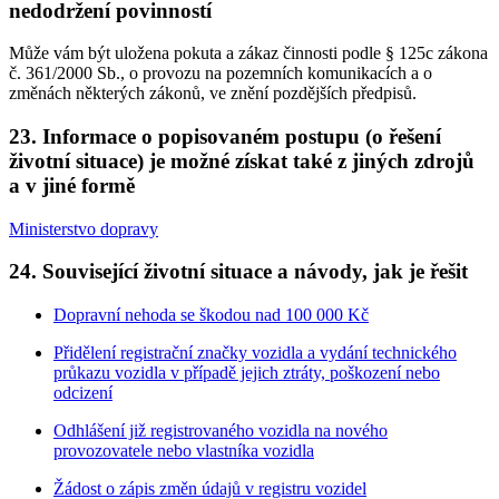
nedodržení povinností
Může vám být uložena pokuta a zákaz činnosti podle § 125c zákona
č. 361/2000 Sb., o provozu na pozemních komunikacích a o
změnách některých zákonů, ve znění pozdějších předpisů.
23. Informace o popisovaném postupu (o řešení
životní situace) je možné získat také z jiných zdrojů
a v jiné formě
Ministerstvo dopravy
24. Související životní situace a návody, jak je řešit
Dopravní nehoda se škodou nad 100 000 Kč
Přidělení registrační značky vozidla a vydání technického
průkazu vozidla v případě jejich ztráty, poškození nebo
odcizení
Odhlášení již registrovaného vozidla na nového
provozovatele nebo vlastníka vozidla
Žádost o zápis změn údajů v registru vozidel