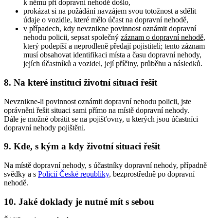
k němu při dopravní nehodě došlo,
prokázat si na požádání navzájem svou totožnost a sdělit
údaje o vozidle, které mělo účast na dopravní nehodě,
v případech, kdy nevznikne povinnost oznámit dopravní
nehodu policii, sepsat společný
záznam o dopravní nehodě
,
který podepíší a neprodleně předají pojistiteli; tento záznam
musí obsahovat identifikaci místa a času dopravní nehody,
jejích účastníků a vozidel, její příčiny, průběhu a následků.
8. Na které instituci životní situaci řešit
Nevznikne-li povinnost oznámit dopravní nehodu policii, jste
oprávněni řešit situaci sami přímo na místě dopravní nehody.
Dále je možné obrátit se na pojišťovny, u kterých jsou účastníci
dopravní nehody pojištěni.
9. Kde, s kým a kdy životní situaci řešit
Na místě dopravní nehody, s účastníky dopravní nehody, případně
svědky a s
Policií České republiky
, bezprostředně po dopravní
nehodě.
10. Jaké doklady je nutné mít s sebou