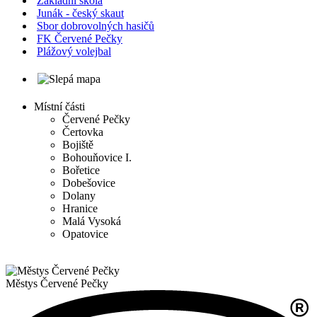
Základní škola
Junák - český skaut
Sbor dobrovolných hasičů
FK Červené Pečky
Plážový volejbal
Místní části
Červené Pečky
Čertovka
Bojiště
Bohouňovice I.
Bořetice
Dobešovice
Dolany
Hranice
Malá Vysoká
Opatovice
Městys
Červené Pečky