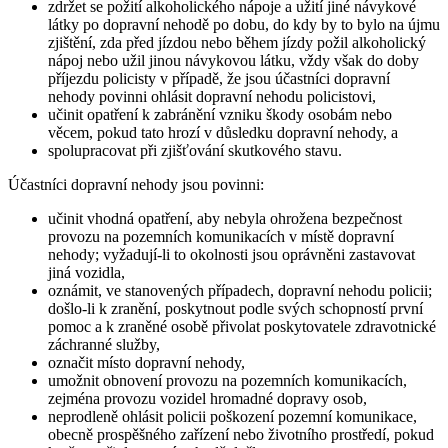
zdržet se požití alkoholického nápoje a užití jiné návykové
látky po dopravní nehodě po dobu, do kdy by to bylo na újmu
zjištění, zda před jízdou nebo během jízdy požil alkoholický
nápoj nebo užil jinou návykovou látku, vždy však do doby
příjezdu policisty v případě, že jsou účastníci dopravní
nehody povinni ohlásit dopravní nehodu policistovi,
učinit opatření k zabránění vzniku škody osobám nebo
věcem, pokud tato hrozí v důsledku dopravní nehody, a
spolupracovat při zjišťování skutkového stavu.
Účastníci dopravní nehody jsou povinni:
učinit vhodná opatření, aby nebyla ohrožena bezpečnost
provozu na pozemních komunikacích v místě dopravní
nehody; vyžadují-li to okolnosti jsou oprávněni zastavovat
jiná vozidla,
oznámit, ve stanovených případech, dopravní nehodu policii;
došlo-li k zranění, poskytnout podle svých schopností první
pomoc a k zraněné osobě přivolat poskytovatele zdravotnické
záchranné služby,
označit místo dopravní nehody,
umožnit obnovení provozu na pozemních komunikacích,
zejména provozu vozidel hromadné dopravy osob,
neprodleně ohlásit policii poškození pozemní komunikace,
obecně prospěšného zařízení nebo životního prostředí, pokud