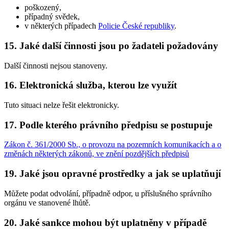
poškozený,
případný svědek,
v některých případech
Policie České republiky
.
15. Jaké další činnosti jsou po žadateli požadovány
Další činnosti nejsou stanoveny.
16. Elektronická služba, kterou lze využít
Tuto situaci nelze řešit elektronicky.
17. Podle kterého právního předpisu se postupuje
Zákon č. 361/2000 Sb., o provozu na pozemních komunikacích a o
změnách některých zákonů, ve znění pozdějších předpisů
19. Jaké jsou opravné prostředky a jak se uplatňují
Můžete podat odvolání, případně odpor, u příslušného správního
orgánu ve stanovené lhůtě.
20. Jaké sankce mohou být uplatněny v případě