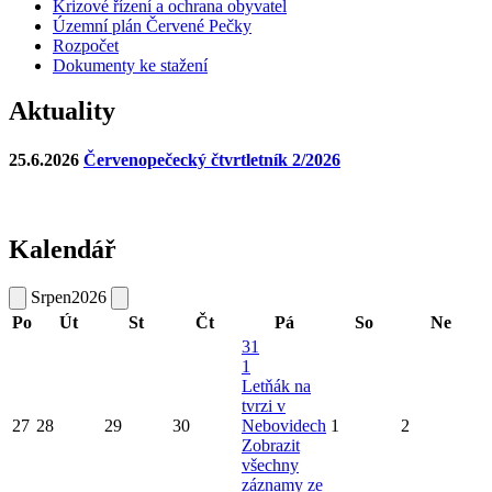
Krizové řízení a ochrana obyvatel
Územní plán Červené Pečky
Rozpočet
Dokumenty ke stažení
Aktuality
25.6.2026
Červenopečecký čtvrtletník 2/2026
Kalendář
Srpen
2026
Po
Út
St
Čt
Pá
So
Ne
31
1
Letňák na
tvrzi v
27
28
29
30
Nebovidech
1
2
Zobrazit
všechny
záznamy ze