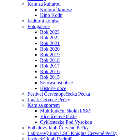
Kam za kulturou
Kulturní komise
Kino Kolín
Kulturní komise
Fotogalerie
Rok 2023
Rok 2022
Rok 2021
Rok 2020
Rok 2019
Rok 2018
Rok 2017
Rok 2016
Rok 2015
Současnost obce
Historie obce
Festival Červenopečecká Pecka
Junák Červené Pečky
Kam za sportem
Multifunkční školní hřiště
Víceúčelové hřiště
Cyklostezka Pod Vysokou
Fotbalový klub Červené Pečky
Lakrosový klub LSC Knights Červené Pečky
Jezdecký klub Redmill