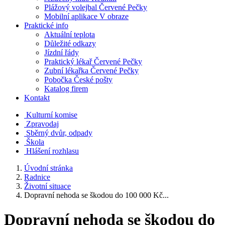
Plážový volejbal Červené Pečky
Mobilní aplikace V obraze
Praktické info
Aktuální teplota
Důležité odkazy
Jízdní řády
Praktický lékař Červené Pečky
Zubní lékařka Červené Pečky
Pobočka České pošty
Katalog firem
Kontakt
Kulturní komise
Zpravodaj
Sběrný dvůr, odpady
Škola
Hlášení rozhlasu
Úvodní stránka
Radnice
Životní situace
Dopravní nehoda se škodou do 100 000 Kč...
Dopravní nehoda se škodou do