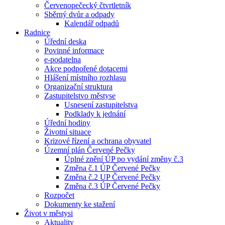
Červenopečecký čtvrtletník
Sběrný dvůr a odpady
Kalendář odpadů
Radnice
Úřední deska
Povinné informace
e-podatelna
Akce podpořené dotacemi
Hlášení místního rozhlasu
Organizační struktura
Zastupitelstvo městyse
Usnesení zastupitelstva
Podklady k jednání
Úřední hodiny
Životní situace
Krizové řízení a ochrana obyvatel
Územní plán Červené Pečky
Úplné znění ÚP po vydání změny č.3
Změna č.1 ÚP Červené Pečky
Změna č.2 UP Červené Pečky
Změna č.3 ÚP Červené Pečky
Rozpočet
Dokumenty ke stažení
Život v městysi
Aktuality