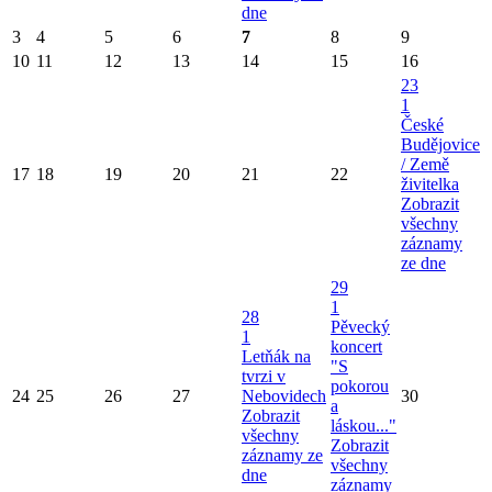
dne
3
4
5
6
7
8
9
10
11
12
13
14
15
16
23
1
České
Budějovice
/ Země
17
18
19
20
21
22
živitelka
Zobrazit
všechny
záznamy
ze dne
29
1
28
Pěvecký
1
koncert
Letňák na
"S
tvrzi v
pokorou
24
25
26
27
Nebovidech
30
a
Zobrazit
láskou..."
všechny
Zobrazit
záznamy ze
všechny
dne
záznamy