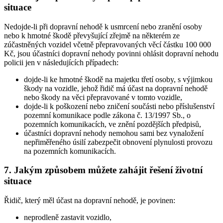
situace
Nedojde-li při dopravní nehodě k usmrcení nebo zranění osoby
nebo k hmotné škodě převyšující zřejmě na některém ze
zúčastněných vozidel včetně přepravovaných věcí částku 100 000
Kč, jsou účastníci dopravní nehody povinni ohlásit dopravní nehodu
policii jen v následujících případech:
dojde-li ke hmotné škodě na majetku třetí osoby, s výjimkou
škody na vozidle, jehož řidič má účast na dopravní nehodě
nebo škody na věci přepravované v tomto vozidle,
dojde-li k poškození nebo zničení součásti nebo příslušenství
pozemní komunikace podle zákona č. 13/1997 Sb., o
pozemních komunikacích, ve znění pozdějších předpisů,
účastníci dopravní nehody nemohou sami bez vynaložení
nepřiměřeného úsilí zabezpečit obnovení plynulosti provozu
na pozemních komunikacích.
7. Jakým způsobem můžete zahájit řešení životní
situace
Řidič, který měl účast na dopravní nehodě, je povinen:
neprodleně zastavit vozidlo,