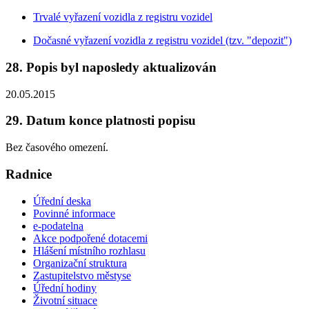
Trvalé vyřazení vozidla z registru vozidel
Dočasné vyřazení vozidla z registru vozidel (tzv. "depozit")
28. Popis byl naposledy aktualizován
20.05.2015
29. Datum konce platnosti popisu
Bez časového omezení.
Radnice
Úřední deska
Povinné informace
e-podatelna
Akce podpořené dotacemi
Hlášení místního rozhlasu
Organizační struktura
Zastupitelstvo městyse
Úřední hodiny
Životní situace