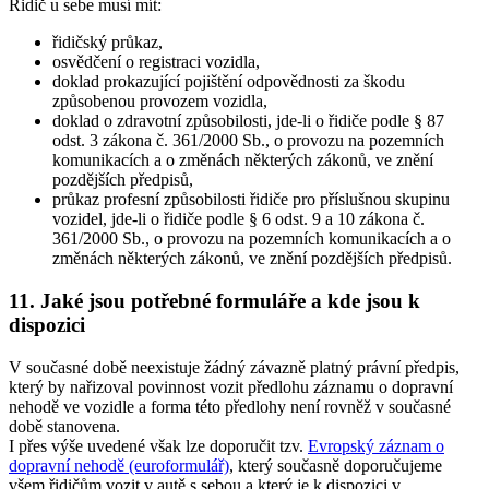
Řidič u sebe musí mít:
řidičský průkaz,
osvědčení o registraci vozidla,
doklad prokazující pojištění odpovědnosti za škodu
způsobenou provozem vozidla,
doklad o zdravotní způsobilosti, jde-li o řidiče podle § 87
odst. 3 zákona č. 361/2000 Sb., o provozu na pozemních
komunikacích a o změnách některých zákonů, ve znění
pozdějších předpisů,
průkaz profesní způsobilosti řidiče pro příslušnou skupinu
vozidel, jde-li o řidiče podle § 6 odst. 9 a 10 zákona č.
361/2000 Sb., o provozu na pozemních komunikacích a o
změnách některých zákonů, ve znění pozdějších předpisů.
11. Jaké jsou potřebné formuláře a kde jsou k
dispozici
V současné době neexistuje žádný závazně platný právní předpis,
který by nařizoval povinnost vozit předlohu záznamu o dopravní
nehodě ve vozidle a forma této předlohy není rovněž v současné
době stanovena.
I přes výše uvedené však lze doporučit tzv.
Evropský záznam o
dopravní nehodě (euroformulář)
, který současně doporučujeme
všem řidičům vozit v autě s sebou a který je k dispozici v