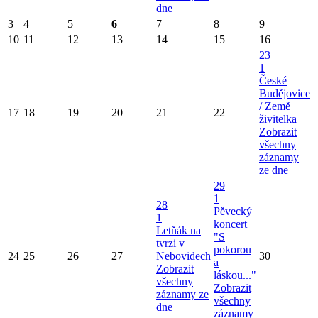
dne
3
4
5
6
7
8
9
10
11
12
13
14
15
16
23
1
České
Budějovice
/ Země
17
18
19
20
21
22
živitelka
Zobrazit
všechny
záznamy
ze dne
29
1
28
Pěvecký
1
koncert
Letňák na
"S
tvrzi v
pokorou
24
25
26
27
Nebovidech
30
a
Zobrazit
láskou..."
všechny
Zobrazit
záznamy ze
všechny
dne
záznamy