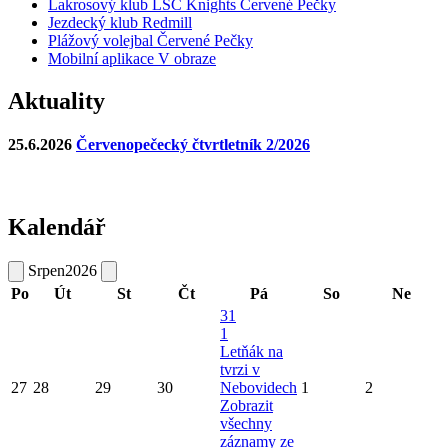
Lakrosový klub LSC Knights Červené Pečky
Jezdecký klub Redmill
Plážový volejbal Červené Pečky
Mobilní aplikace V obraze
Aktuality
25.6.2026
Červenopečecký čtvrtletník 2/2026
Kalendář
Srpen
2026
Po
Út
St
Čt
Pá
So
Ne
31
1
Letňák na
tvrzi v
27
28
29
30
Nebovidech
1
2
Zobrazit
všechny
záznamy ze