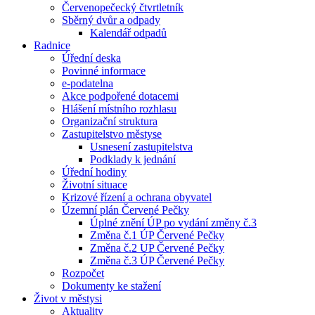
Červenopečecký čtvrtletník
Sběrný dvůr a odpady
Kalendář odpadů
Radnice
Úřední deska
Povinné informace
e-podatelna
Akce podpořené dotacemi
Hlášení místního rozhlasu
Organizační struktura
Zastupitelstvo městyse
Usnesení zastupitelstva
Podklady k jednání
Úřední hodiny
Životní situace
Krizové řízení a ochrana obyvatel
Územní plán Červené Pečky
Úplné znění ÚP po vydání změny č.3
Změna č.1 ÚP Červené Pečky
Změna č.2 UP Červené Pečky
Změna č.3 ÚP Červené Pečky
Rozpočet
Dokumenty ke stažení
Život v městysi
Aktuality