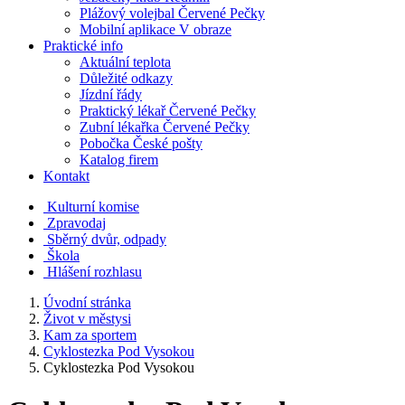
Plážový volejbal Červené Pečky
Mobilní aplikace V obraze
Praktické info
Aktuální teplota
Důležité odkazy
Jízdní řády
Praktický lékař Červené Pečky
Zubní lékařka Červené Pečky
Pobočka České pošty
Katalog firem
Kontakt
Kulturní komise
Zpravodaj
Sběrný dvůr, odpady
Škola
Hlášení rozhlasu
Úvodní stránka
Život v městysi
Kam za sportem
Cyklostezka Pod Vysokou
Cyklostezka Pod Vysokou