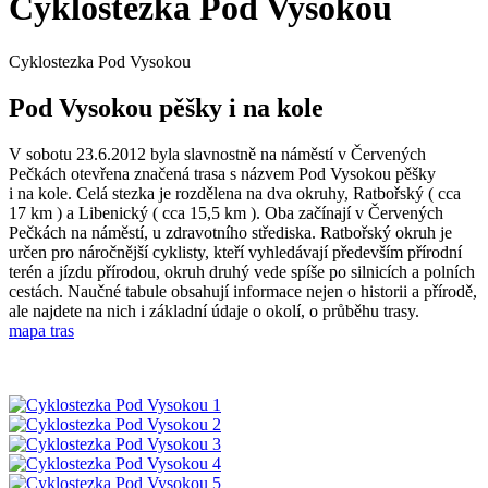
Cyklostezka Pod Vysokou
Cyklostezka Pod Vysokou
Pod Vysokou pěšky i na kole
V sobotu 23.6.2012 byla slavnostně na náměstí v Červených
Pečkách otevřena značená trasa s názvem Pod Vysokou pěšky
i na kole. Celá stezka je rozdělena na dva okruhy, Ratbořský ( cca
17 km ) a Libenický ( cca 15,5 km ). Oba začínají v Červených
Pečkách na náměstí, u zdravotního střediska. Ratbořský okruh je
určen pro náročnější cyklisty, kteří vyhledávají především přírodní
terén a jízdu přírodou, okruh druhý vede spíše po silnicích a polních
cestách. Naučné tabule obsahují informace nejen o historii a přírodě,
ale najdete na nich i základní údaje o okolí, o průběhu trasy.
mapa tras