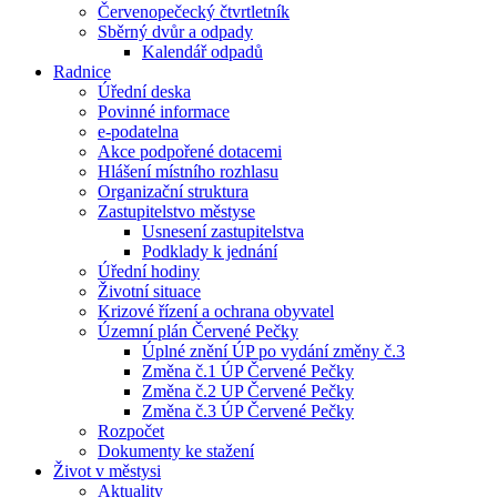
Červenopečecký čtvrtletník
Sběrný dvůr a odpady
Kalendář odpadů
Radnice
Úřední deska
Povinné informace
e-podatelna
Akce podpořené dotacemi
Hlášení místního rozhlasu
Organizační struktura
Zastupitelstvo městyse
Usnesení zastupitelstva
Podklady k jednání
Úřední hodiny
Životní situace
Krizové řízení a ochrana obyvatel
Územní plán Červené Pečky
Úplné znění ÚP po vydání změny č.3
Změna č.1 ÚP Červené Pečky
Změna č.2 UP Červené Pečky
Změna č.3 ÚP Červené Pečky
Rozpočet
Dokumenty ke stažení
Život v městysi
Aktuality