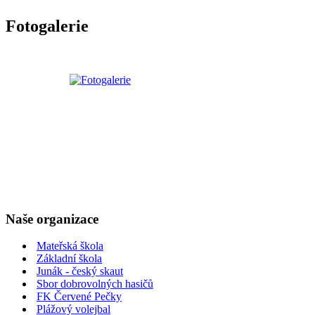
Fotogalerie
Naše organizace
Mateřská škola
Základní škola
Junák - český skaut
Sbor dobrovolných hasičů
FK Červené Pečky
Plážový volejbal