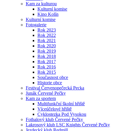
Kam za kulturou
Kulturní komise
Kino Kolín
Kulturní komise
Fotogalerie
Rok 2023
Rok 2022
Rok 2021
Rok 2020
Rok 2019
Rok 2018
Rok 2017
Rok 2016
Rok 2015
Současnost obce
Historie obce
Festival Červenopečecká Pecka
Junák Červené Pečky
Kam za sportem
Multifunkční školní hřiště
Víceúčelové hřiště
Cyklostezka Pod Vysokou
Fotbalový klub Červené Pečky
Lakrosový klub LSC Knights Červené Pečky
Jezdecký klub Redmill