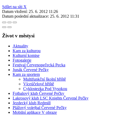
Sdílet na síti X
Datum vložení:
25. 6. 2012 11:26
Datum poslední aktualizace:
25. 6. 2012 11:31
Život v městysi
Aktuality
Kam za kulturou
Kulturní komise
Fotogalerie
Festival Červenopečecká Pecka
Junák Červené Pečky
Kam za sportem
Multifunkční školní hřiště
Víceúčelové hřiště
Cyklostezka Pod Vysokou
Fotbalový klub Červené Pečky
Lakrosový klub LSC Knights Červené Pečky
Jezdecký klub Redmill
Plážový volejbal Červené Pečky
Mobilní aplikace V obraze