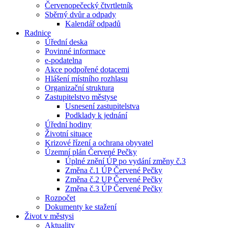
Červenopečecký čtvrtletník
Sběrný dvůr a odpady
Kalendář odpadů
Radnice
Úřední deska
Povinné informace
e-podatelna
Akce podpořené dotacemi
Hlášení místního rozhlasu
Organizační struktura
Zastupitelstvo městyse
Usnesení zastupitelstva
Podklady k jednání
Úřední hodiny
Životní situace
Krizové řízení a ochrana obyvatel
Územní plán Červené Pečky
Úplné znění ÚP po vydání změny č.3
Změna č.1 ÚP Červené Pečky
Změna č.2 UP Červené Pečky
Změna č.3 ÚP Červené Pečky
Rozpočet
Dokumenty ke stažení
Život v městysi
Aktuality