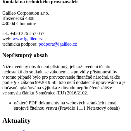
Kontakt na technického provozovatele
Galileo Corporation s.r.o.
Březenecká 4808
430 04 Chomutov
tel.: +420 226 257 057
web:
www.igalileo.cz
technická podpora:
podpora@igalileo.cz
Nepřístupný obsah
Níže uvedený obsah není přístupný, jelikož uvedení těchto
nedostatků do souladu se zákonem a s pravidly přístupnosti by
v tomto případě bylo pro provozovatele finančně náročné, takže
podle § 7 zákona 99/2019 Sb. toto není dodatečně upravováno a je
dočasně uplatňována výjimka z důvodu nepřiměřené zátěže
ve smyslu článku 5 směrnice (EU) 2016/2102.
některé PDF dokumenty na webových stránkách nemají
strojově čitelnou vrstvu (Pravidlo 1.1.1 Netextový obsah)
Aktuality