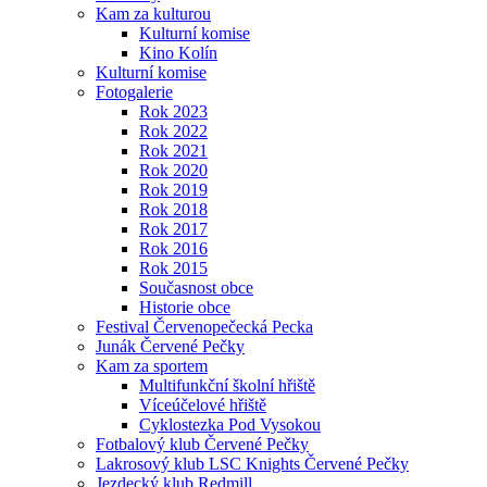
Kam za kulturou
Kulturní komise
Kino Kolín
Kulturní komise
Fotogalerie
Rok 2023
Rok 2022
Rok 2021
Rok 2020
Rok 2019
Rok 2018
Rok 2017
Rok 2016
Rok 2015
Současnost obce
Historie obce
Festival Červenopečecká Pecka
Junák Červené Pečky
Kam za sportem
Multifunkční školní hřiště
Víceúčelové hřiště
Cyklostezka Pod Vysokou
Fotbalový klub Červené Pečky
Lakrosový klub LSC Knights Červené Pečky
Jezdecký klub Redmill