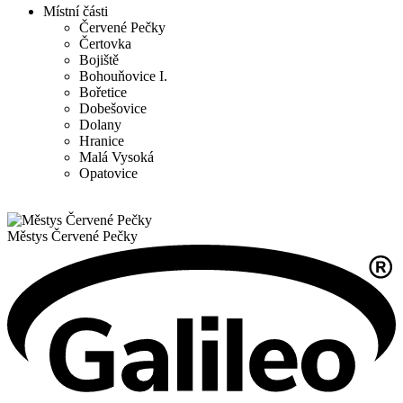
Místní části
Červené Pečky
Čertovka
Bojiště
Bohouňovice I.
Bořetice
Dobešovice
Dolany
Hranice
Malá Vysoká
Opatovice
Městys
Červené Pečky