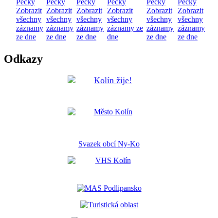
Pečky
Pečky
Pečky
Pečky
Pečky
Pečky
Zobrazit
Zobrazit
Zobrazit
Zobrazit
Zobrazit
Zobrazit
všechny
všechny
všechny
všechny
všechny
všechny
záznamy
záznamy
záznamy
záznamy ze
záznamy
záznamy
ze dne
ze dne
ze dne
dne
ze dne
ze dne
Odkazy
Svazek obcí Ny-Ko