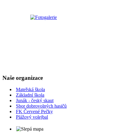
Naše organizace
Mateřská škola
Základní škola
Junák - český skaut
Sbor dobrovolných hasičů
FK Červené Pečky
Plážový volejbal