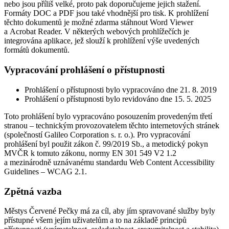
nebo jsou příliš velké, proto pak doporučujeme jejich stažení.
Formáty DOC a PDF jsou také vhodnější pro tisk. K prohlížení
těchto dokumentů je možné zdarma stáhnout Word Viewer
a Acrobat Reader. V některých webových prohlížečích je
integrována aplikace, jež slouží k prohlížení výše uvedených
formátů dokumentů.
Vypracování prohlášení o přístupnosti
Prohlášení o přístupnosti bylo vypracováno dne 21. 8. 2019
Prohlášení o přístupnosti bylo revidováno dne 15. 5. 2025
Toto prohlášení bylo vypracováno posouzením provedeným třetí
stranou – technickým provozovatelem těchto internetových stránek
(společností Galileo Corporation s. r. o.). Pro vypracování
prohlášení byl použit zákon č. 99/2019 Sb., a metodický pokyn
MVČR k tomuto zákonu, normy EN 301 549 V2 1.2
a mezinárodně uznávanému standardu Web Content Accessibility
Guidelines – WCAG 2.1.
Zpětná vazba
Městys Červené Pečky má za cíl, aby jím spravované služby byly
přístupné všem jejím uživatelům a to na základě principů