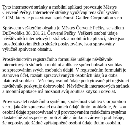
Tyto internetové stránky a mobilní aplikaci provozuje Městys
Červené Pečky. Internetové stránky využívají redakční systém
GCM, který je poskytován společností Galileo Corporation s.r.o.
Správcem veškerého obsahu je Městys Červené Pečky, se sídlem
Dr.Dvořáka 38, 281 21 Červené Pečky. Veškeré osobní údaje
návštěvníků internetových stránek a mobilních aplikací, které jsou
prostřednictvím těchto služeb poskytovány, jsou spravovány
výlučně správcem obsahu.
Prostřednictvím registračního formuláře uděluje návštěvník
internetových stránek a mobilní aplikace správci obsahu souhlas
se zpracováním svých osobních údajů. V registračním formuláři je
stanoven účel, rozsah zpracovávaných osobních údajů a doba
platnosti souhlasu. Všechny osobní údaje poskytované při registraci
návštěvník poskytuje dobrovolně. Návštěvník internetových stránek
a mobilní aplikace má možnost svůj souhlas kdykoli odvolat.
Provozovatel redakčního systému, společnost Galileo Corporation
s.r.o., jakožto zpracovatel osobních údajů tímto prohlašuje, že jsou
osobní údaje zpracovávané v jí provozovaném redakčním systému
dostatečně zabezpečeny proti ztrátě a úniku a zároveň prohlašuje,
že neposkytuje žádné zpřístupněné osobní údaje třetím osobám.