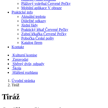
Plážový volejbal Červené Pečky
Mobilní aplikace V obraze
Praktické info
Aktuální teplota
Důležité odkazy
Jízdní řády
Praktický lékař Červené Pečky
Zubní lékařka Červené Pečky
Pobočka České pošty
Katalog firem
Kontakt
Kulturní komise
Zpravodaj
Sběrný dvůr, odpady
Škola
Hlášení rozhlasu
Úvodní stránka
Tiráž
Tiráž