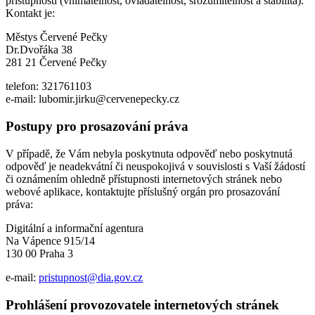
přístupnosti (vnímatelnost, ovladatelnost, srozumitelnost a stabilita).
Kontakt je:
Městys Červené Pečky
Dr.Dvořáka 38
281 21 Červené Pečky
telefon: 321761103
e-mail: lubomir.jirku@cervenepecky.cz
Postupy pro prosazování práva
V případě, že Vám nebyla poskytnuta odpověď nebo poskytnutá
odpověď je neadekvátní či neuspokojivá v souvislosti s Vaší žádostí
či oznámením ohledně přístupnosti internetových stránek nebo
webové aplikace, kontaktujte příslušný orgán pro prosazování
práva:
Digitální a informační agentura
Na Vápence 915/14
130 00 Praha 3
e-mail:
pristupnost@dia.gov.cz
Prohlášení provozovatele internetových stránek