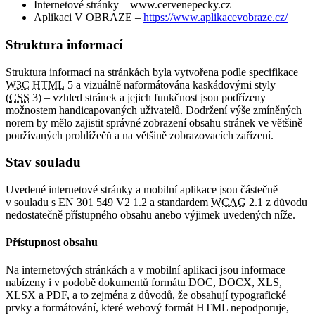
Internetové stránky – www.cervenepecky.cz
Aplikaci V OBRAZE –
https://www.aplikacevobraze.cz/
Struktura informací
Struktura informací na stránkách byla vytvořena podle specifikace
W3C
HTML
5 a vizuálně naformátována kaskádovými styly
(
CSS
3) – vzhled stránek a jejich funkčnost jsou podřízeny
možnostem handicapovaných uživatelů. Dodržení výše zmíněných
norem by mělo zajistit správné zobrazení obsahu stránek ve většině
používaných prohlížečů a na většině zobrazovacích zařízení.
Stav souladu
Uvedené internetové stránky a mobilní aplikace jsou částečně
v souladu s EN 301 549 V2 1.2 a standardem
WCAG
2.1 z důvodu
nedostatečně přístupného obsahu anebo výjimek uvedených níže.
Přístupnost obsahu
Na internetových stránkách a v mobilní aplikaci jsou informace
nabízeny i v podobě dokumentů formátu DOC, DOCX, XLS,
XLSX a PDF, a to zejména z důvodů, že obsahují typografické
prvky a formátování, které webový formát HTML nepodporuje,