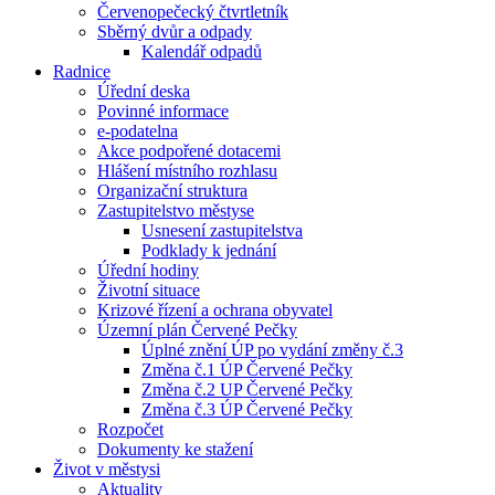
Červenopečecký čtvrtletník
Sběrný dvůr a odpady
Kalendář odpadů
Radnice
Úřední deska
Povinné informace
e-podatelna
Akce podpořené dotacemi
Hlášení místního rozhlasu
Organizační struktura
Zastupitelstvo městyse
Usnesení zastupitelstva
Podklady k jednání
Úřední hodiny
Životní situace
Krizové řízení a ochrana obyvatel
Územní plán Červené Pečky
Úplné znění ÚP po vydání změny č.3
Změna č.1 ÚP Červené Pečky
Změna č.2 UP Červené Pečky
Změna č.3 ÚP Červené Pečky
Rozpočet
Dokumenty ke stažení
Život v městysi
Aktuality