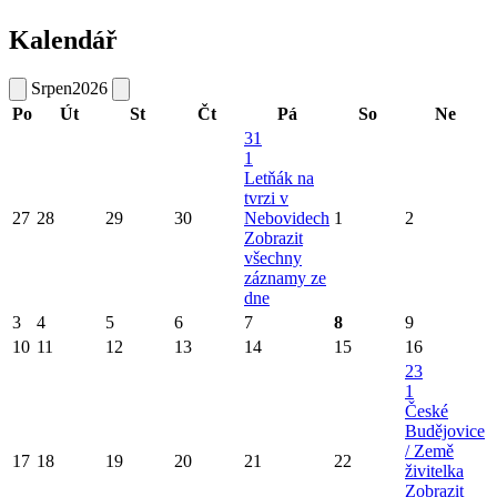
Kalendář
Srpen
2026
Po
Út
St
Čt
Pá
So
Ne
31
1
Letňák na
tvrzi v
27
28
29
30
Nebovidech
1
2
Zobrazit
všechny
záznamy ze
dne
3
4
5
6
7
8
9
10
11
12
13
14
15
16
23
1
České
Budějovice
/ Země
17
18
19
20
21
22
živitelka
Zobrazit