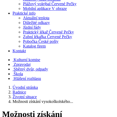
Plážový volejbal Červené Pečky
Mobilní aplikace V obraze
Praktické info
Aktuální teplota
Důležité odkazy
Jízdní řády
Praktický lékař Červené Pečky
Zubní lékařka Červené Pečky
Pobočka České pošty
Katalog firem
Kontakt
Kulturní komise
Zpravodaj
Sběrný dvůr, odpady
Škola
Hlášení rozhlasu
Úvodní stránka
Radnice
Životní situace
Možnosti získání vysokoškolského...
Možnosti získání