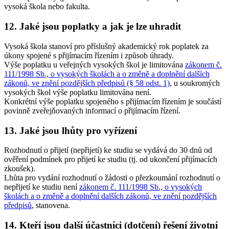
vysoká škola nebo fakulta.
12. Jaké jsou poplatky a jak je lze uhradit
Vysoká škola stanoví pro příslušný akademický rok poplatek za
úkony spojené s přijímacím řízením i způsob úhrady.
Výše poplatku u veřejných vysokých škol je limitována
zákonem č.
111/1998 Sb., o vysokých školách a o změně a doplnění dalších
zákonů, ve znění pozdějších předpisů (§ 58 odst. 1)
, u soukromých
vysokých škol výše poplatku limitována není.
Konkrétní výše poplatku spojeného s přijímacím řízením je součástí
povinně zveřejňovaných informací o přijímacím řízení.
13. Jaké jsou lhůty pro vyřízení
Rozhodnutí o přijetí (nepřijetí) ke studiu se vydává do 30 dnů od
ověření podmínek pro přijetí ke studiu (tj. od ukončení přijímacích
zkoušek).
Lhůta pro vydání rozhodnutí o žádosti o přezkoumání rozhodnutí o
nepřijetí ke studiu není
zákonem č. 111/1998 Sb., o vysokých
školách a o změně a doplnění dalších zákonů, ve znění pozdějších
předpisů
, stanovena.
14. Kteří jsou další účastníci (dotčení) řešení životní