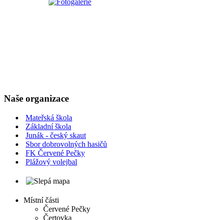
Naše organizace
Mateřská škola
Základní škola
Junák - český skaut
Sbor dobrovolných hasičů
FK Červené Pečky
Plážový volejbal
Místní části
Červené Pečky
Čertovka