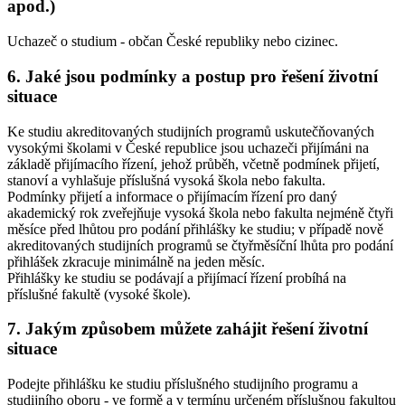
apod.)
Uchazeč o studium - občan České republiky nebo cizinec.
6. Jaké jsou podmínky a postup pro řešení životní
situace
Ke studiu akreditovaných studijních programů uskutečňovaných
vysokými školami v České republice jsou uchazeči přijímáni na
základě přijímacího řízení, jehož průběh, včetně podmínek přijetí,
stanoví a vyhlašuje příslušná vysoká škola nebo fakulta.
Podmínky přijetí a informace o přijímacím řízení pro daný
akademický rok zveřejňuje vysoká škola nebo fakulta nejméně čtyři
měsíce před lhůtou pro podání přihlášky ke studiu; v případě nově
akreditovaných studijních programů se čtyřměsíční lhůta pro podání
přihlášek zkracuje minimálně na jeden měsíc.
Přihlášky ke studiu se podávají a přijímací řízení probíhá na
příslušné fakultě (vysoké škole).
7. Jakým způsobem můžete zahájit řešení životní
situace
Podejte přihlášku ke studiu příslušného studijního programu a
studijního oboru - ve formě a v termínu určeném příslušnou fakultou