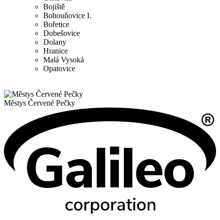
Bojiště
Bohouňovice I.
Bořetice
Dobešovice
Dolany
Hranice
Malá Vysoká
Opatovice
Městys
Červené Pečky