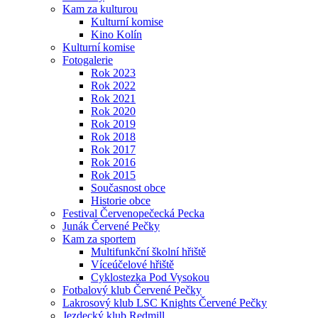
Kam za kulturou
Kulturní komise
Kino Kolín
Kulturní komise
Fotogalerie
Rok 2023
Rok 2022
Rok 2021
Rok 2020
Rok 2019
Rok 2018
Rok 2017
Rok 2016
Rok 2015
Současnost obce
Historie obce
Festival Červenopečecká Pecka
Junák Červené Pečky
Kam za sportem
Multifunkční školní hřiště
Víceúčelové hřiště
Cyklostezka Pod Vysokou
Fotbalový klub Červené Pečky
Lakrosový klub LSC Knights Červené Pečky
Jezdecký klub Redmill