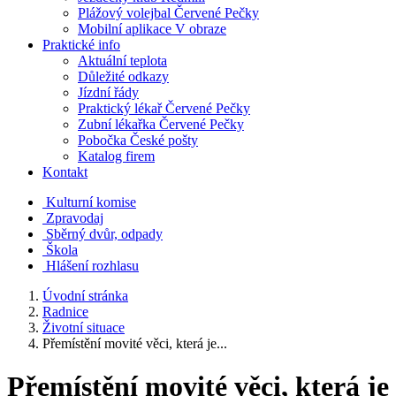
Plážový volejbal Červené Pečky
Mobilní aplikace V obraze
Praktické info
Aktuální teplota
Důležité odkazy
Jízdní řády
Praktický lékař Červené Pečky
Zubní lékařka Červené Pečky
Pobočka České pošty
Katalog firem
Kontakt
Kulturní komise
Zpravodaj
Sběrný dvůr, odpady
Škola
Hlášení rozhlasu
Úvodní stránka
Radnice
Životní situace
Přemístění movité věci, která je...
Přemístění movité věci, která je