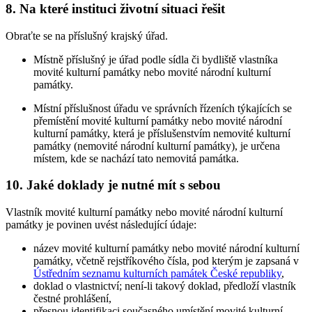
8. Na které instituci životní situaci řešit
Obraťte se na příslušný krajský úřad.
Místně příslušný je úřad podle sídla či bydliště vlastníka
movité kulturní památky nebo movité národní kulturní
památky.
Místní příslušnost úřadu ve správních řízeních týkajících se
přemístění movité kulturní památky nebo movité národní
kulturní památky, která je příslušenstvím nemovité kulturní
památky (nemovité národní kulturní památky), je určena
místem, kde se nachází tato nemovitá památka.
10. Jaké doklady je nutné mít s sebou
Vlastník movité kulturní památky nebo movité národní kulturní
památky je povinen uvést následující údaje:
název movité kulturní památky nebo movité národní kulturní
památky, včetně rejstříkového čísla, pod kterým je zapsaná v
Ústředním seznamu kulturních památek České republiky
,
doklad o vlastnictví; není-li takový doklad, předloží vlastník
čestné prohlášení,
přesnou identifikaci současného umístění movité kulturní