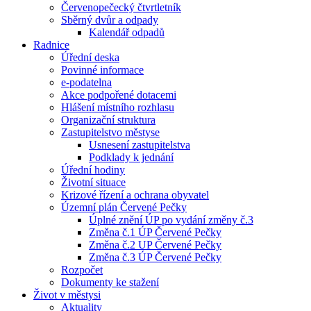
Červenopečecký čtvrtletník
Sběrný dvůr a odpady
Kalendář odpadů
Radnice
Úřední deska
Povinné informace
e-podatelna
Akce podpořené dotacemi
Hlášení místního rozhlasu
Organizační struktura
Zastupitelstvo městyse
Usnesení zastupitelstva
Podklady k jednání
Úřední hodiny
Životní situace
Krizové řízení a ochrana obyvatel
Územní plán Červené Pečky
Úplné znění ÚP po vydání změny č.3
Změna č.1 ÚP Červené Pečky
Změna č.2 UP Červené Pečky
Změna č.3 ÚP Červené Pečky
Rozpočet
Dokumenty ke stažení
Život v městysi
Aktuality