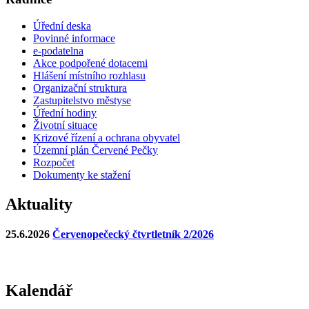
Úřední deska
Povinné informace
e-podatelna
Akce podpořené dotacemi
Hlášení místního rozhlasu
Organizační struktura
Zastupitelstvo městyse
Úřední hodiny
Životní situace
Krizové řízení a ochrana obyvatel
Územní plán Červené Pečky
Rozpočet
Dokumenty ke stažení
Aktuality
25.6.2026
Červenopečecký čtvrtletník 2/2026
Kalendář