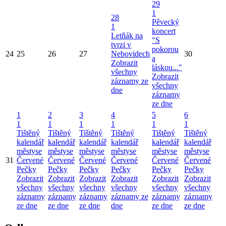
29
1
28
Pěvecký
1
koncert
Letňák na
"S
tvrzi v
pokorou
24
25
26
27
Nebovidech
30
a
Zobrazit
láskou..."
všechny
Zobrazit
záznamy ze
všechny
dne
záznamy
ze dne
1
2
3
4
5
6
1
1
1
1
1
1
Tištěný
Tištěný
Tištěný
Tištěný
Tištěný
Tištěný
kalendář
kalendář
kalendář
kalendář
kalendář
kalendář
městyse
městyse
městyse
městyse
městyse
městyse
31
Červené
Červené
Červené
Červené
Červené
Červené
Pečky
Pečky
Pečky
Pečky
Pečky
Pečky
Zobrazit
Zobrazit
Zobrazit
Zobrazit
Zobrazit
Zobrazit
všechny
všechny
všechny
všechny
všechny
všechny
záznamy
záznamy
záznamy
záznamy ze
záznamy
záznamy
ze dne
ze dne
ze dne
dne
ze dne
ze dne