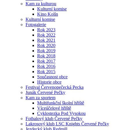
Kam za kulturou
Kulturní komise
Kino Kolín
Kulturní komise
Fotogalerie
Rok 2023
Rok 2022
Rok 2021
Rok 2020
Rok 2019
Rok 2018
Rok 2017
Rok 2016
Rok 2015
Současnost obce
Historie obce
Festival Červenopečecká Pecka
Junák Červené Pečky
Kam za sportem
Multifunkční školní hřiště
Víceúčelové hřiště
Cyklostezka Pod Vysokou
Fotbalový klub Červené Pečky
Lakrosový klub LSC Knights Červené Pečky
Jezdecký klub Redmill