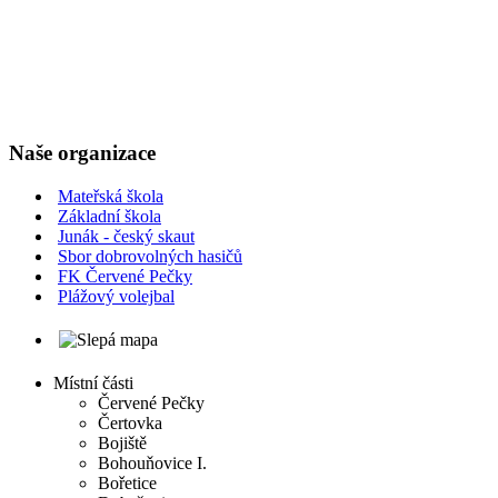
Naše organizace
Mateřská škola
Základní škola
Junák - český skaut
Sbor dobrovolných hasičů
FK Červené Pečky
Plážový volejbal
Místní části
Červené Pečky
Čertovka
Bojiště
Bohouňovice I.
Bořetice