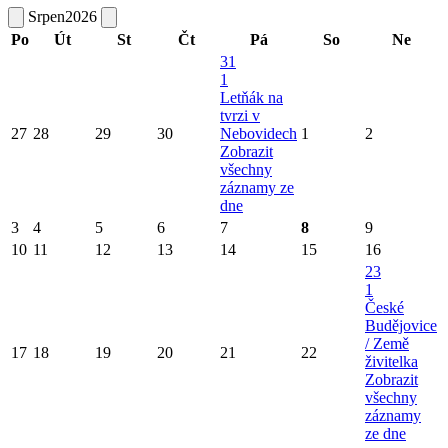
Srpen
2026
Po
Út
St
Čt
Pá
So
Ne
31
1
Letňák na
tvrzi v
27
28
29
30
Nebovidech
1
2
Zobrazit
všechny
záznamy ze
dne
3
4
5
6
7
8
9
10
11
12
13
14
15
16
23
1
České
Budějovice
/ Země
17
18
19
20
21
22
živitelka
Zobrazit
všechny
záznamy
ze dne