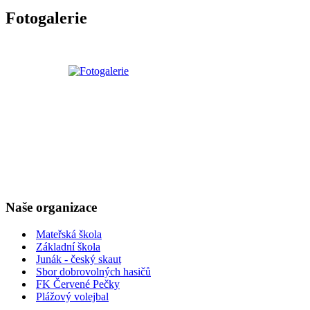
Fotogalerie
Naše organizace
Mateřská škola
Základní škola
Junák - český skaut
Sbor dobrovolných hasičů
FK Červené Pečky
Plážový volejbal