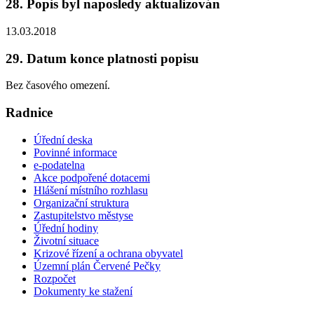
28. Popis byl naposledy aktualizován
13.03.2018
29. Datum konce platnosti popisu
Bez časového omezení.
Radnice
Úřední deska
Povinné informace
e-podatelna
Akce podpořené dotacemi
Hlášení místního rozhlasu
Organizační struktura
Zastupitelstvo městyse
Úřední hodiny
Životní situace
Krizové řízení a ochrana obyvatel
Územní plán Červené Pečky
Rozpočet
Dokumenty ke stažení