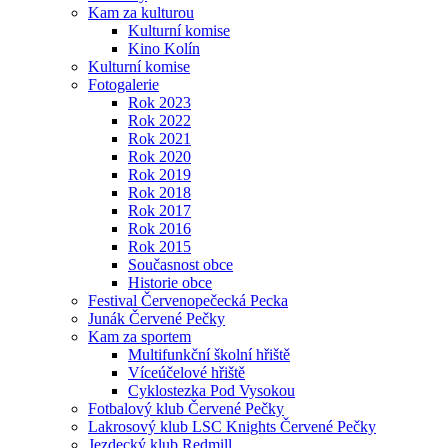
Kam za kulturou
Kulturní komise
Kino Kolín
Kulturní komise
Fotogalerie
Rok 2023
Rok 2022
Rok 2021
Rok 2020
Rok 2019
Rok 2018
Rok 2017
Rok 2016
Rok 2015
Současnost obce
Historie obce
Festival Červenopečecká Pecka
Junák Červené Pečky
Kam za sportem
Multifunkční školní hřiště
Víceúčelové hřiště
Cyklostezka Pod Vysokou
Fotbalový klub Červené Pečky
Lakrosový klub LSC Knights Červené Pečky
Jezdecký klub Redmill