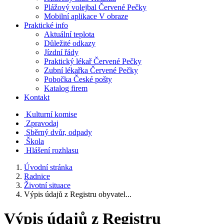
Plážový volejbal Červené Pečky
Mobilní aplikace V obraze
Praktické info
Aktuální teplota
Důležité odkazy
Jízdní řády
Praktický lékař Červené Pečky
Zubní lékařka Červené Pečky
Pobočka České pošty
Katalog firem
Kontakt
Kulturní komise
Zpravodaj
Sběrný dvůr, odpady
Škola
Hlášení rozhlasu
Úvodní stránka
Radnice
Životní situace
Výpis údajů z Registru obyvatel...
Výpis údajů z Registru