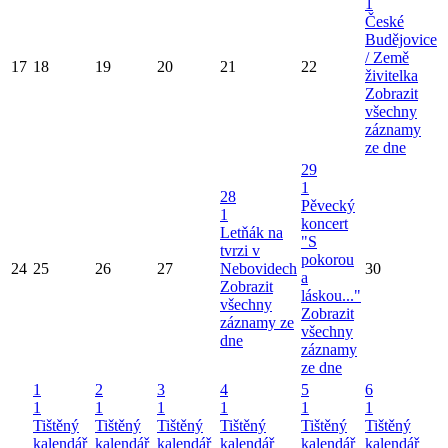
1
České
Budějovice
/ Země
17
18
19
20
21
22
živitelka
Zobrazit
všechny
záznamy
ze dne
29
1
28
Pěvecký
1
koncert
Letňák na
"S
tvrzi v
pokorou
24
25
26
27
Nebovidech
30
a
Zobrazit
láskou..."
všechny
Zobrazit
záznamy ze
všechny
dne
záznamy
ze dne
1
2
3
4
5
6
1
1
1
1
1
1
Tištěný
Tištěný
Tištěný
Tištěný
Tištěný
Tištěný
kalendář
kalendář
kalendář
kalendář
kalendář
kalendář