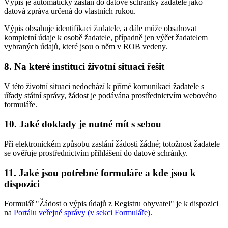
Výpis je automaticky zaslán do datové schránky žadatele jako
datová zpráva určená do vlastních rukou.
Výpis obsahuje identifikaci žadatele, a dále může obsahovat
kompletní údaje k osobě žadatele, případně jen výčet žadatelem
vybraných údajů, které jsou o něm v ROB vedeny.
8. Na které instituci životní situaci řešit
V této životní situaci nedochází k přímé komunikaci žadatele s
úřady státní správy, žádost je podávána prostřednictvím webového
formuláře.
10. Jaké doklady je nutné mít s sebou
Při elektronickém způsobu zaslání žádosti žádné; totožnost žadatele
se ověřuje prostřednictvím přihlášení do datové schránky.
11. Jaké jsou potřebné formuláře a kde jsou k
dispozici
Formulář "Žádost o výpis údajů z Registru obyvatel" je k dispozici
na
Portálu veřejné správy (v sekci Formuláře)
.