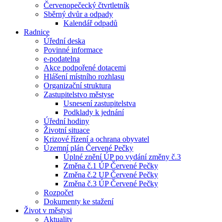
Červenopečecký čtvrtletník
Sběrný dvůr a odpady
Kalendář odpadů
Radnice
Úřední deska
Povinné informace
e-podatelna
Akce podpořené dotacemi
Hlášení místního rozhlasu
Organizační struktura
Zastupitelstvo městyse
Usnesení zastupitelstva
Podklady k jednání
Úřední hodiny
Životní situace
Krizové řízení a ochrana obyvatel
Územní plán Červené Pečky
Úplné znění ÚP po vydání změny č.3
Změna č.1 ÚP Červené Pečky
Změna č.2 UP Červené Pečky
Změna č.3 ÚP Červené Pečky
Rozpočet
Dokumenty ke stažení
Život v městysi
Aktuality