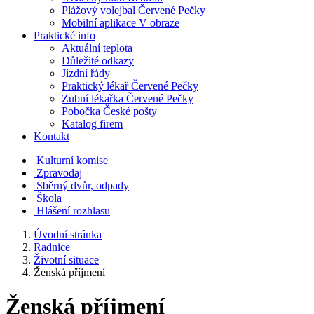
Plážový volejbal Červené Pečky
Mobilní aplikace V obraze
Praktické info
Aktuální teplota
Důležité odkazy
Jízdní řády
Praktický lékař Červené Pečky
Zubní lékařka Červené Pečky
Pobočka České pošty
Katalog firem
Kontakt
Kulturní komise
Zpravodaj
Sběrný dvůr, odpady
Škola
Hlášení rozhlasu
Úvodní stránka
Radnice
Životní situace
Ženská příjmení
Ženská příjmení