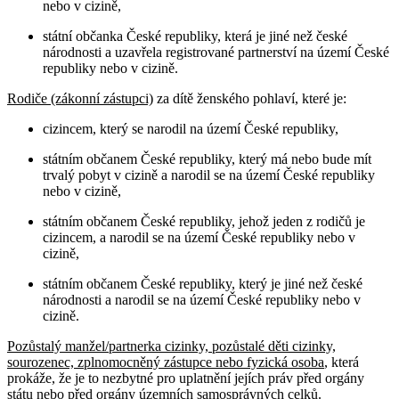
nebo v cizině,
státní občanka České republiky, která je jiné než české
národnosti a uzavřela registrované partnerství na území České
republiky nebo v cizině.
Rodiče (zákonní zástupci)
za dítě ženského pohlaví, které je:
cizincem, který se narodil na území České republiky,
státním občanem České republiky, který má nebo bude mít
trvalý pobyt v cizině a narodil se na území České republiky
nebo v cizině,
státním občanem České republiky, jehož jeden z rodičů je
cizincem, a narodil se na území České republiky nebo v
cizině,
státním občanem České republiky, který je jiné než české
národnosti a narodil se na území České republiky nebo v
cizině.
Pozůstalý manžel/partnerka cizinky, pozůstalé děti cizinky,
sourozenec, zplnomocněný zástupce nebo fyzická osoba
, která
prokáže, že je to nezbytné pro uplatnění jejích práv před orgány
státu nebo před orgány územních samosprávných celků
.