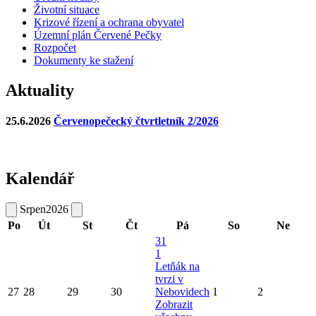
Životní situace
Krizové řízení a ochrana obyvatel
Územní plán Červené Pečky
Rozpočet
Dokumenty ke stažení
Aktuality
25.6.2026
Červenopečecký čtvrtletník 2/2026
Kalendář
Srpen
2026
Po
Út
St
Čt
Pá
So
Ne
31
1
Letňák na
tvrzi v
27
28
29
30
Nebovidech
1
2
Zobrazit