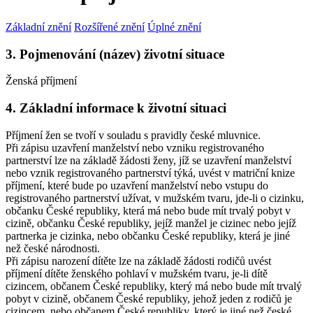
Základní znění
Rozšířené znění
Úplné znění
3. Pojmenování (název) životní situace
Ženská příjmení
4. Základní informace k životní situaci
Příjmení žen se tvoří v souladu s pravidly české mluvnice.
Při zápisu uzavření manželství nebo vzniku registrovaného
partnerství lze na základě žádosti ženy, jíž se uzavření manželství
nebo vznik registrovaného partnerství týká, uvést v matriční knize
příjmení, které bude po uzavření manželství nebo vstupu do
registrovaného partnerství užívat, v mužském tvaru, jde-li o cizinku,
občanku České republiky, která má nebo bude mít trvalý pobyt v
cizině, občanku České republiky, jejíž manžel je cizinec nebo jejíž
partnerka je cizinka, nebo občanku České republiky, která je jiné
než české národnosti.
Při zápisu narození dítěte lze na základě žádosti rodičů uvést
příjmení dítěte ženského pohlaví v mužském tvaru, je-li dítě
cizincem, občanem České republiky, který má nebo bude mít trvalý
pobyt v cizině, občanem České republiky, jehož jeden z rodičů je
cizincem, nebo občanem České republiky, který je jiné než české