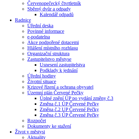
Červenopečecký čtvrtletník
Sběrný dvůr a odpady
Kalendář odpadů
Radnice
Úřední deska
Povinné informace
e-podatelna
Akce podpořené dotacemi
Hlášení místního rozhlasu
Organizační struktura
Zastupitelstvo městyse
Usnesení zastupitelstva
Podklady k jednání
Úřední hodiny
Životní situace
Krizové řízení a ochrana obyvatel
Územní plán Červené Pečky
Úplné znění ÚP po vydání změny č.3
Změna č.1 ÚP Červené Pečky
Změna č.2 UP Červené Pečky
Změna č.3 ÚP Červené Pečky
Rozpočet
Dokumenty ke stažení
Život v městysi
Aktuality