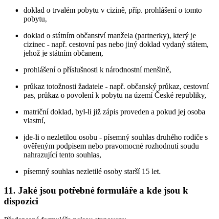
doklad o trvalém pobytu v cizině, příp. prohlášení o tomto
pobytu,
doklad o státním občanství manžela (partnerky), který je
cizinec - např. cestovní pas nebo jiný doklad vydaný státem,
jehož je státním občanem,
prohlášení o příslušnosti k národnostní menšině,
průkaz totožnosti žadatele - např. občanský průkaz, cestovní
pas, průkaz o povolení k pobytu na území České republiky,
matriční doklad, byl-li již zápis proveden a pokud jej osoba
vlastní,
jde-li o nezletilou osobu - písemný souhlas druhého rodiče s
ověřeným podpisem nebo pravomocné rozhodnutí soudu
nahrazující tento souhlas,
písemný souhlas nezletilé osoby starší 15 let.
11. Jaké jsou potřebné formuláře a kde jsou k
dispozici