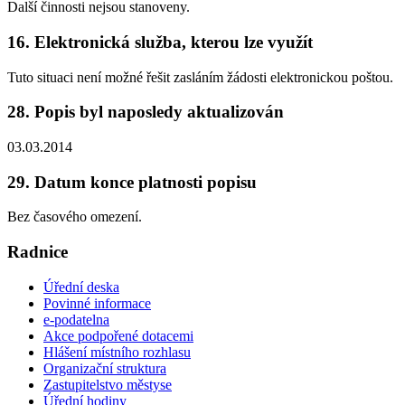
Další činnosti nejsou stanoveny.
16. Elektronická služba, kterou lze využít
Tuto situaci není možné řešit zasláním žádosti elektronickou poštou.
28. Popis byl naposledy aktualizován
03.03.2014
29. Datum konce platnosti popisu
Bez časového omezení.
Radnice
Úřední deska
Povinné informace
e-podatelna
Akce podpořené dotacemi
Hlášení místního rozhlasu
Organizační struktura
Zastupitelstvo městyse
Úřední hodiny