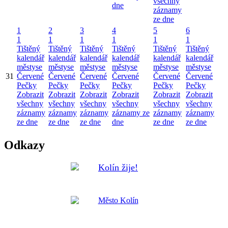
všechny
dne
záznamy
ze dne
1
2
3
4
5
6
1
1
1
1
1
1
Tištěný
Tištěný
Tištěný
Tištěný
Tištěný
Tištěný
kalendář
kalendář
kalendář
kalendář
kalendář
kalendář
městyse
městyse
městyse
městyse
městyse
městyse
31
Červené
Červené
Červené
Červené
Červené
Červené
Pečky
Pečky
Pečky
Pečky
Pečky
Pečky
Zobrazit
Zobrazit
Zobrazit
Zobrazit
Zobrazit
Zobrazit
všechny
všechny
všechny
všechny
všechny
všechny
záznamy
záznamy
záznamy
záznamy ze
záznamy
záznamy
ze dne
ze dne
ze dne
dne
ze dne
ze dne
Odkazy