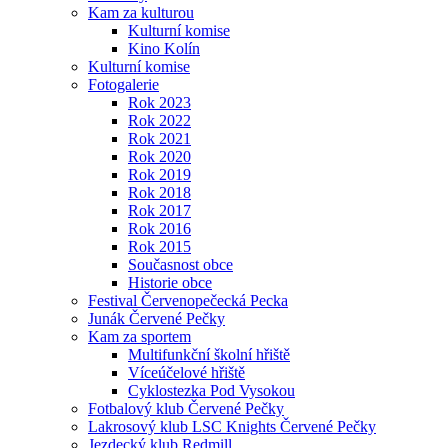
Kam za kulturou
Kulturní komise
Kino Kolín
Kulturní komise
Fotogalerie
Rok 2023
Rok 2022
Rok 2021
Rok 2020
Rok 2019
Rok 2018
Rok 2017
Rok 2016
Rok 2015
Současnost obce
Historie obce
Festival Červenopečecká Pecka
Junák Červené Pečky
Kam za sportem
Multifunkční školní hřiště
Víceúčelové hřiště
Cyklostezka Pod Vysokou
Fotbalový klub Červené Pečky
Lakrosový klub LSC Knights Červené Pečky
Jezdecký klub Redmill