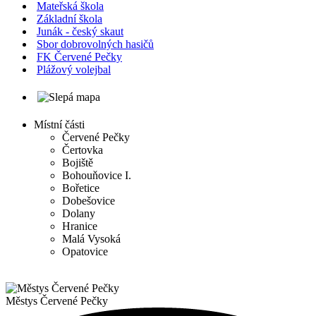
Mateřská škola
Základní škola
Junák - český skaut
Sbor dobrovolných hasičů
FK Červené Pečky
Plážový volejbal
Místní části
Červené Pečky
Čertovka
Bojiště
Bohouňovice I.
Bořetice
Dobešovice
Dolany
Hranice
Malá Vysoká
Opatovice
Městys
Červené Pečky