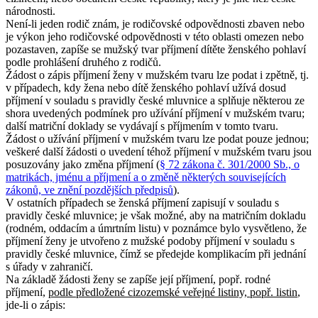
národnosti.
Není-li jeden rodič znám, je rodičovské odpovědnosti zbaven nebo
je výkon jeho rodičovské odpovědnosti v této oblasti omezen nebo
pozastaven, zapíše se mužský tvar příjmení dítěte ženského pohlaví
podle prohlášení druhého z rodičů.
Žádost o zápis příjmení ženy v mužském tvaru lze podat i zpětně, tj.
v případech, kdy žena nebo dítě ženského pohlaví užívá dosud
příjmení v souladu s pravidly české mluvnice a splňuje některou ze
shora uvedených podmínek pro užívání příjmení v mužském tvaru;
další matriční doklady se vydávají s příjmením v tomto tvaru.
Žádost o užívání příjmení v mužském tvaru lze podat pouze jednou;
veškeré další žádosti o uvedení téhož příjmení v mužském tvaru jsou
posuzovány jako změna příjmení (
§ 72 zákona č. 301/2000 Sb., o
matrikách, jménu a příjmení a o změně některých souvisejících
zákonů, ve znění pozdějších předpisů
).
V ostatních případech se ženská příjmení zapisují v souladu s
pravidly české mluvnice; je však možné, aby na matričním dokladu
(rodném, oddacím a úmrtním listu) v poznámce bylo vysvětleno, že
příjmení ženy je utvořeno z mužské podoby příjmení v souladu s
pravidly české mluvnice, čímž se předejde komplikacím při jednání
s úřady v zahraničí.
Na základě žádosti ženy se zapíše její příjmení, popř. rodné
příjmení,
podle předložené cizozemské veřejné listiny, popř. listin
,
jde-li o zápis: