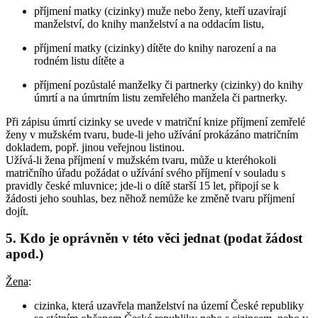
příjmení matky (cizinky) muže nebo ženy, kteří uzavírají
manželství, do knihy manželství a na oddacím listu,
příjmení matky (cizinky) dítěte do knihy narození a na
rodném listu dítěte a
příjmení pozůstalé manželky či partnerky (cizinky) do knihy
úmrtí a na úmrtním listu zemřelého manžela či partnerky.
Při zápisu úmrtí cizinky se uvede v matriční knize příjmení zemřelé
ženy v mužském tvaru, bude-li jeho užívání prokázáno matričním
dokladem, popř. jinou veřejnou listinou.
Užívá-li žena příjmení v mužském tvaru, může u kteréhokoli
matričního úřadu požádat o užívání svého příjmení v souladu s
pravidly české mluvnice; jde-li o dítě starší 15 let, připojí se k
žádosti jeho souhlas, bez něhož nemůže ke změně tvaru příjmení
dojít.
5. Kdo je oprávněn v této věci jednat (podat žádost
apod.)
Žena
:
cizinka, která uzavřela manželství na území České republiky