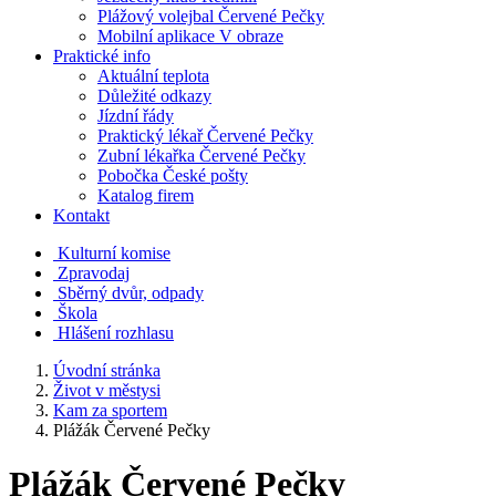
Plážový volejbal Červené Pečky
Mobilní aplikace V obraze
Praktické info
Aktuální teplota
Důležité odkazy
Jízdní řády
Praktický lékař Červené Pečky
Zubní lékařka Červené Pečky
Pobočka České pošty
Katalog firem
Kontakt
Kulturní komise
Zpravodaj
Sběrný dvůr, odpady
Škola
Hlášení rozhlasu
Úvodní stránka
Život v městysi
Kam za sportem
Plážák Červené Pečky
Plážák Červené Pečky