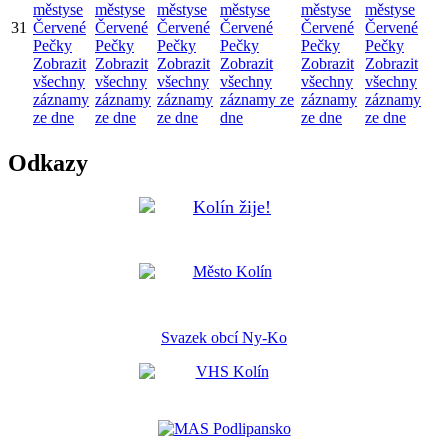
městyse
městyse
městyse
městyse
městyse
městyse
31
Červené
Červené
Červené
Červené
Červené
Červené
Pečky
Pečky
Pečky
Pečky
Pečky
Pečky
Zobrazit
Zobrazit
Zobrazit
Zobrazit
Zobrazit
Zobrazit
všechny
všechny
všechny
všechny
všechny
všechny
záznamy
záznamy
záznamy
záznamy ze
záznamy
záznamy
ze dne
ze dne
ze dne
dne
ze dne
ze dne
Odkazy
Svazek obcí Ny-Ko