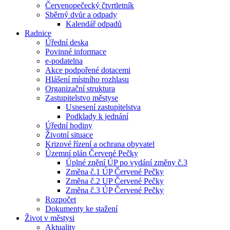
Červenopečecký čtvrtletník
Sběrný dvůr a odpady
Kalendář odpadů
Radnice
Úřední deska
Povinné informace
e-podatelna
Akce podpořené dotacemi
Hlášení místního rozhlasu
Organizační struktura
Zastupitelstvo městyse
Usnesení zastupitelstva
Podklady k jednání
Úřední hodiny
Životní situace
Krizové řízení a ochrana obyvatel
Územní plán Červené Pečky
Úplné znění ÚP po vydání změny č.3
Změna č.1 ÚP Červené Pečky
Změna č.2 UP Červené Pečky
Změna č.3 ÚP Červené Pečky
Rozpočet
Dokumenty ke stažení
Život v městysi
Aktuality