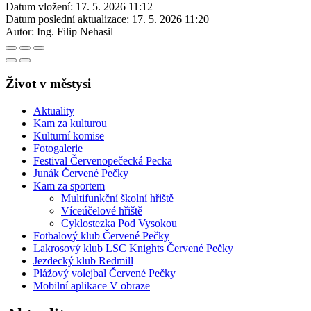
Datum vložení:
17. 5. 2026 11:12
Datum poslední aktualizace:
17. 5. 2026 11:20
Autor:
Ing. Filip Nehasil
Život v městysi
Aktuality
Kam za kulturou
Kulturní komise
Fotogalerie
Festival Červenopečecká Pecka
Junák Červené Pečky
Kam za sportem
Multifunkční školní hřiště
Víceúčelové hřiště
Cyklostezka Pod Vysokou
Fotbalový klub Červené Pečky
Lakrosový klub LSC Knights Červené Pečky
Jezdecký klub Redmill
Plážový volejbal Červené Pečky
Mobilní aplikace V obraze