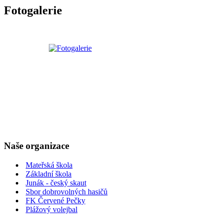
Fotogalerie
Naše organizace
Mateřská škola
Základní škola
Junák - český skaut
Sbor dobrovolných hasičů
FK Červené Pečky
Plážový volejbal