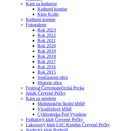
Kam za kulturou
Kulturní komise
Kino Kolín
Kulturní komise
Fotogalerie
Rok 2023
Rok 2022
Rok 2021
Rok 2020
Rok 2019
Rok 2018
Rok 2017
Rok 2016
Rok 2015
Současnost obce
Historie obce
Festival Červenopečecká Pecka
Junák Červené Pečky
Kam za sportem
Multifunkční školní hřiště
Víceúčelové hřiště
Cyklostezka Pod Vysokou
Fotbalový klub Červené Pečky
Lakrosový klub LSC Knights Červené Pečky
Jezdecký klub Redmill