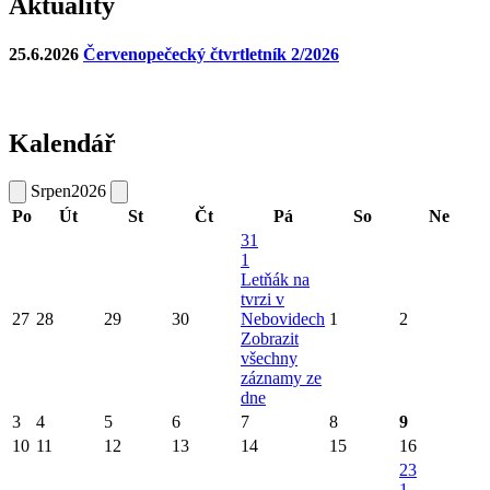
Aktuality
25.6.2026
Červenopečecký čtvrtletník 2/2026
Kalendář
Srpen
2026
Po
Út
St
Čt
Pá
So
Ne
31
1
Letňák na
tvrzi v
27
28
29
30
Nebovidech
1
2
Zobrazit
všechny
záznamy ze
dne
3
4
5
6
7
8
9
10
11
12
13
14
15
16
23
1