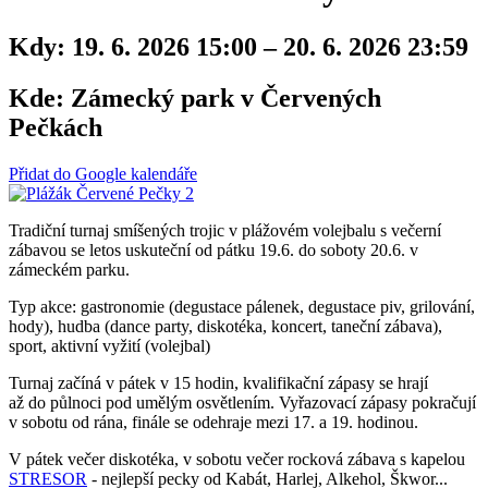
Kdy:
19. 6. 2026 15:00 – 20. 6. 2026 23:59
Kde:
Zámecký park v Červených
Pečkách
Přidat do Google kalendáře
Tradiční turnaj smíšených trojic v plážovém volejbalu s večerní
zábavou se letos uskuteční od pátku 19.6. do soboty 20.6. v
zámeckém parku.
Typ akce: gastronomie (degustace pálenek, degustace piv, grilování,
hody), hudba (dance party, diskotéka, koncert, taneční zábava),
sport, aktivní vyžití (volejbal)
Turnaj začíná v pátek v 15 hodin, kvalifikační zápasy se hrají
až do půlnoci pod umělým osvětlením. Vyřazovací zápasy pokračují
v sobotu od rána, finále se odehraje mezi 17. a 19. hodinou.
V pátek večer diskotéka, v sobotu večer rocková zábava s kapelou
STRESOR
- nejlepší pecky od Kabát, Harlej, Alkehol, Škwor...