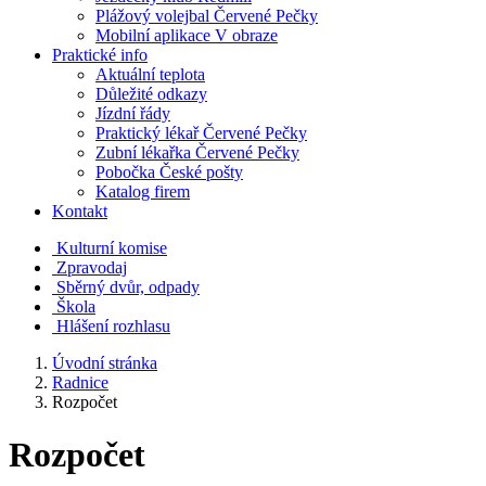
Plážový volejbal Červené Pečky
Mobilní aplikace V obraze
Praktické info
Aktuální teplota
Důležité odkazy
Jízdní řády
Praktický lékař Červené Pečky
Zubní lékařka Červené Pečky
Pobočka České pošty
Katalog firem
Kontakt
Kulturní komise
Zpravodaj
Sběrný dvůr, odpady
Škola
Hlášení rozhlasu
Úvodní stránka
Radnice
Rozpočet
Rozpočet