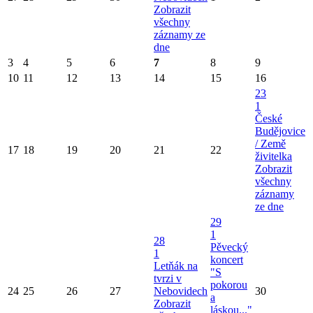
Zobrazit
všechny
záznamy ze
dne
3
4
5
6
7
8
9
10
11
12
13
14
15
16
23
1
České
Budějovice
/ Země
17
18
19
20
21
22
živitelka
Zobrazit
všechny
záznamy
ze dne
29
1
28
Pěvecký
1
koncert
Letňák na
"S
tvrzi v
pokorou
24
25
26
27
Nebovidech
30
a
Zobrazit
láskou..."