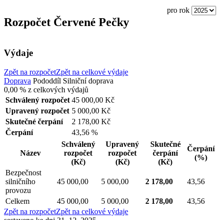
pro rok
Rozpočet Červené Pečky
Výdaje
Zpět na rozpočet
Zpět na celkové výdaje
Doprava
Pododdíl
Silniční doprava
0,00 %
z celkových výdajů
Schválený rozpočet
45 000,00 Kč
Upravený rozpočet
5 000,00 Kč
Skutečné čerpání
2 178,00 Kč
Čerpání
43,56 %
Schválený
Upravený
Skutečné
Čerpání
Název
rozpočet
rozpočet
čerpání
(%)
(Kč)
(Kč)
(Kč)
Bezpečnost
silničního
45 000,00
5 000,00
2 178,00
43,56
provozu
Celkem
45 000,00
5 000,00
2 178,00
43,56
Zpět na rozpočet
Zpět na celkové výdaje