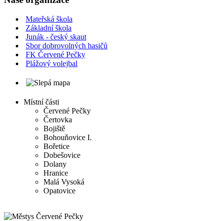
Mateřská škola
Základní škola
Junák - český skaut
Sbor dobrovolných hasičů
FK Červené Pečky
Plážový volejbal
Místní části
Červené Pečky
Čertovka
Bojiště
Bohouňovice I.
Bořetice
Dobešovice
Dolany
Hranice
Malá Vysoká
Opatovice