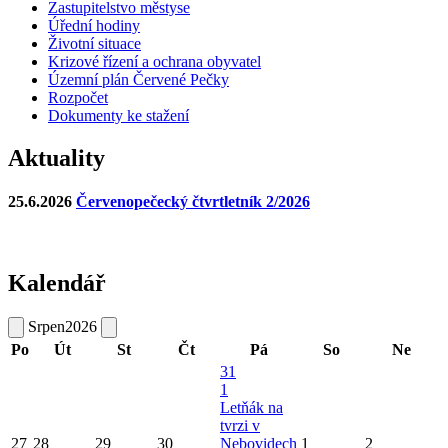
Zastupitelstvo městyse
Úřední hodiny
Životní situace
Krizové řízení a ochrana obyvatel
Územní plán Červené Pečky
Rozpočet
Dokumenty ke stažení
Aktuality
25.6.2026
Červenopečecký čtvrtletník 2/2026
Kalendář
Srpen
2026
Po
Út
St
Čt
Pá
So
Ne
31
1
Letňák na
tvrzi v
27
28
29
30
Nebovidech
1
2