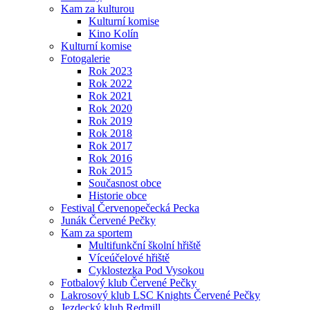
Kam za kulturou
Kulturní komise
Kino Kolín
Kulturní komise
Fotogalerie
Rok 2023
Rok 2022
Rok 2021
Rok 2020
Rok 2019
Rok 2018
Rok 2017
Rok 2016
Rok 2015
Současnost obce
Historie obce
Festival Červenopečecká Pecka
Junák Červené Pečky
Kam za sportem
Multifunkční školní hřiště
Víceúčelové hřiště
Cyklostezka Pod Vysokou
Fotbalový klub Červené Pečky
Lakrosový klub LSC Knights Červené Pečky
Jezdecký klub Redmill