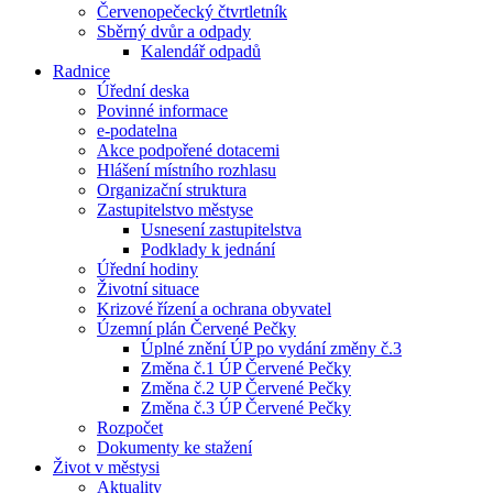
Červenopečecký čtvrtletník
Sběrný dvůr a odpady
Kalendář odpadů
Radnice
Úřední deska
Povinné informace
e-podatelna
Akce podpořené dotacemi
Hlášení místního rozhlasu
Organizační struktura
Zastupitelstvo městyse
Usnesení zastupitelstva
Podklady k jednání
Úřední hodiny
Životní situace
Krizové řízení a ochrana obyvatel
Územní plán Červené Pečky
Úplné znění ÚP po vydání změny č.3
Změna č.1 ÚP Červené Pečky
Změna č.2 UP Červené Pečky
Změna č.3 ÚP Červené Pečky
Rozpočet
Dokumenty ke stažení
Život v městysi
Aktuality