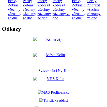
Pečky
Pečky
Pečky
Pečky
Pečky
Pečky
Zobrazit
Zobrazit
Zobrazit
Zobrazit
Zobrazit
Zobrazit
všechny
všechny
všechny
všechny
všechny
všechny
záznamy
záznamy
záznamy
záznamy ze
záznamy
záznamy
ze dne
ze dne
ze dne
dne
ze dne
ze dne
Odkazy
Svazek obcí Ny-Ko