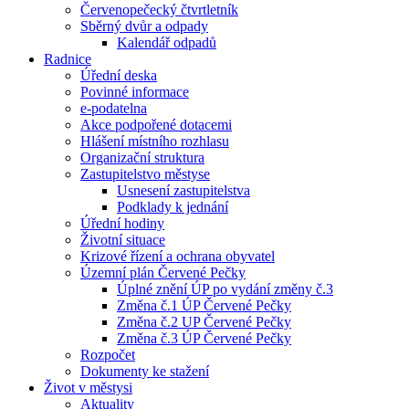
Červenopečecký čtvrtletník
Sběrný dvůr a odpady
Kalendář odpadů
Radnice
Úřední deska
Povinné informace
e-podatelna
Akce podpořené dotacemi
Hlášení místního rozhlasu
Organizační struktura
Zastupitelstvo městyse
Usnesení zastupitelstva
Podklady k jednání
Úřední hodiny
Životní situace
Krizové řízení a ochrana obyvatel
Územní plán Červené Pečky
Úplné znění ÚP po vydání změny č.3
Změna č.1 ÚP Červené Pečky
Změna č.2 UP Červené Pečky
Změna č.3 ÚP Červené Pečky
Rozpočet
Dokumenty ke stažení
Život v městysi
Aktuality