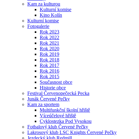
Kam za kulturou
Kulturní komise
Kino Kolín
Kulturní komise
Fotogalerie
Rok 2023
Rok 2022
Rok 2021
Rok 2020
Rok 2019
Rok 2018
Rok 2017
Rok 2016
Rok 2015
Současnost obce
Historie obce
Festival Červenopečecká Pecka
Junák Červené Pečky
Kam za sportem
Multifunkční školní hřiště
Víceúčelové hřiště
Cyklostezka Pod Vysokou
Fotbalový klub Červené Pečky
Lakrosový klub LSC Knights Červené Pečky
Jezdecký klub Redmill