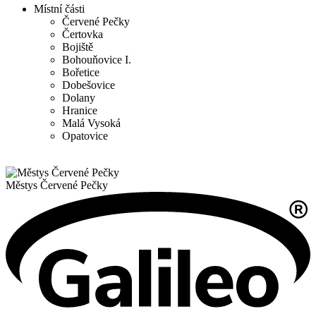
Místní části
Červené Pečky
Čertovka
Bojiště
Bohouňovice I.
Bořetice
Dobešovice
Dolany
Hranice
Malá Vysoká
Opatovice
Městys
Červené Pečky