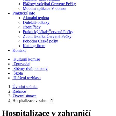
Plážový volejbal Červené Pečky
Mobilní aplikace V obraze
Praktické info
Aktuální teplota
Důležité odkazy
Jízdní řády
Praktický lékař Červené Pečky
Zubní lékařka Červené Pečky
Pobočka České pošty
Katalog firem
Kontakt
Kulturní komise
Zpravodaj
Sběrný dvůr, odpady
Škola
Hlášení rozhlasu
Úvodní stránka
Radnice
Životní situace
Hospitalizace v zahraničí
Hospitalizace v zahraničí