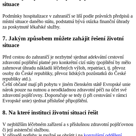
situace
Podmínky hospitalizace v zahraničí se liší podle právních předpisů a
místní situace daného státu, podstatná bývá otázka finanční úhrady
za poskytnuté lékařské služby.
7. Jakým způsobem můžete zahájit řešení životní
situace
Před cestou do zahraničí je nezbytné sjednat adekvátní cestovní
zdravotní pojištění platné pro konkrétní cizí státy (pojištění by mělo
zahrnovat úhradu nákladů léčebných výloh, repatriaci, tj. převoz
osoby do České republiky, převoz lidských pozůstatků do České
republiky atd.).
Čeští občané mají při pobytu v jiném členském státě Evropské unie
nárok pouze na nutnou a neodkladnou zdravotní péči na účet své
zdravotní pojišťovny. Doporučuje se tedy (i při cestování v rámci
Evropské unie) sjednat příslušné připojištění.
8. Na které instituci životní situaci řešit
V nejbližším léčebném zařízení a s příslušnou zdravotní pojišťovnou
či její asistenční službou.
V případě potřeby je možné se obrátit i na
konzulární oddělení