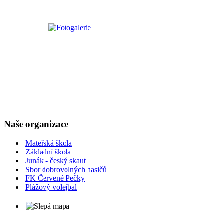
Naše organizace
Mateřská škola
Základní škola
Junák - český skaut
Sbor dobrovolných hasičů
FK Červené Pečky
Plážový volejbal