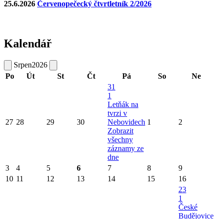
25.6.2026
Červenopečecký čtvrtletník 2/2026
Kalendář
Srpen
2026
Po
Út
St
Čt
Pá
So
Ne
31
1
Letňák na
tvrzi v
27
28
29
30
Nebovidech
1
2
Zobrazit
všechny
záznamy ze
dne
3
4
5
6
7
8
9
10
11
12
13
14
15
16
23
1
České
Budějovice