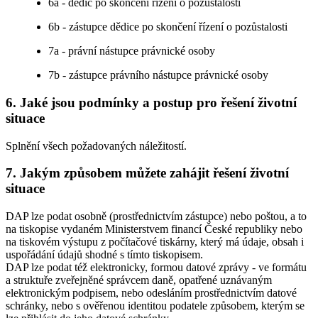
6a - dědic po skončení řízení o pozůstalosti
6b - zástupce dědice po skončení řízení o pozůstalosti
7a - právní nástupce právnické osoby
7b - zástupce právního nástupce právnické osoby
6. Jaké jsou podmínky a postup pro řešení životní
situace
Splnění všech požadovaných náležitostí.
7. Jakým způsobem můžete zahájit řešení životní
situace
DAP lze podat osobně (prostřednictvím zástupce) nebo poštou, a to
na tiskopise vydaném Ministerstvem financí České republiky nebo
na tiskovém výstupu z počítačové tiskárny, který má údaje, obsah i
uspořádání údajů shodné s tímto tiskopisem.
DAP lze podat též elektronicky, formou datové zprávy - ve formátu
a struktuře zveřejněné správcem daně, opatřené uznávaným
elektronickým podpisem, nebo odesláním prostřednictvím datové
schránky, nebo s ověřenou identitou podatele způsobem, kterým se