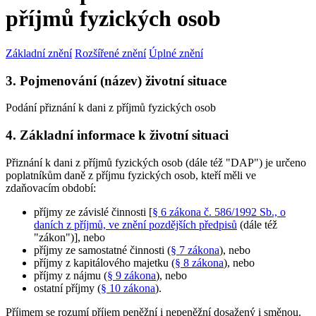
příjmů fyzických osob
Základní znění
Rozšířené znění
Úplné znění
3. Pojmenování (název) životní situace
Podání přiznání k dani z příjmů fyzických osob
4. Základní informace k životní situaci
Přiznání k dani z příjmů fyzických osob (dále též "DAP") je určeno
poplatníkům daně z příjmu fyzických osob, kteří měli ve
zdaňovacím období:
příjmy ze závislé činnosti [
§ 6 zákona č. 586/1992 Sb., o
daních z příjmů, ve znění pozdějších předpisů
(dále též
"zákon")], nebo
příjmy ze samostatné činnosti (
§ 7 zákona
), nebo
příjmy z kapitálového majetku (
§ 8 zákona
), nebo
příjmy z nájmu (
§ 9 zákona
), nebo
ostatní příjmy (
§ 10 zákona
).
Příjmem se rozumí příjem peněžní i nepeněžní dosažený i směnou.