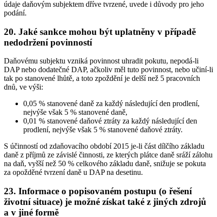
údaje daňovým subjektem dříve tvrzené, uvede i důvody pro jeho
podání.
20. Jaké sankce mohou být uplatněny v případě
nedodržení povinností
Daňovému subjektu vzniká povinnost uhradit pokutu, nepodá-li
DAP nebo dodatečné DAP, ačkoliv měl tuto povinnost, nebo učiní-li
tak po stanovené lhůtě, a toto zpoždění je delší než 5 pracovních
dnů, ve výši:
0,05 % stanovené daně za každý následující den prodlení,
nejvýše však 5 % stanovené daně,
0,01 % stanovené daňové ztráty za každý následující den
prodlení, nejvýše však 5 % stanovené daňové ztráty.
S účinností od zdaňovacího období 2015 je-li část dílčího základu
daně z příjmů ze závislé činnosti, ze kterých plátce daně sráží zálohu
na daň, vyšší než 50 % celkového základu daně, snižuje se pokuta
za opožděné tvrzení daně u DAP na desetinu.
23. Informace o popisovaném postupu (o řešení
životní situace) je možné získat také z jiných zdrojů
a v jiné formě