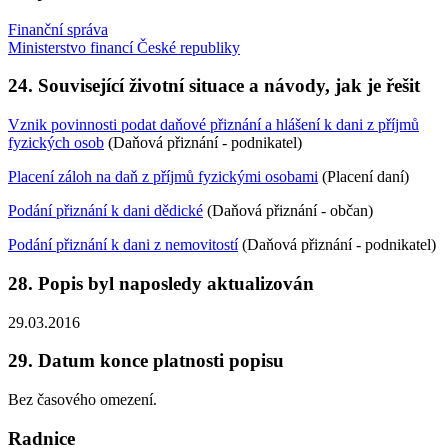
Finanční správa
Ministerstvo financí České republiky
24. Související životní situace a návody, jak je řešit
Vznik povinnosti podat daňové přiznání a hlášení k dani z příjmů
fyzických osob
(Daňová přiznání - podnikatel)
Placení záloh na daň z příjmů fyzickými osobami
(Placení daní)
Podání přiznání k dani dědické
(Daňová přiznání - občan)
Podání přiznání k dani z nemovitostí
(Daňová přiznání - podnikatel)
28. Popis byl naposledy aktualizován
29.03.2016
29. Datum konce platnosti popisu
Bez časového omezení.
Radnice