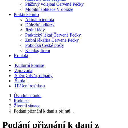
Plážový volejbal Červené Pečky
Mobilní aplikace V obraze
Praktické info
Aktuální teplota
Důležité odkazy
Jízdní řády
Praktický lékař Červené Pečky
Zubní lékařka Červené Pečky
Pobočka České pošty
Katalog firem
Kontakt
Kulturní komise
Zpravodaj
Sběrný dvůr, odpady
Škola
Hlášení rozhlasu
Úvodní stránka
Radnice
Životní situace
Podání přiznání k dani z příjmů...
Podání přiznání k dani z