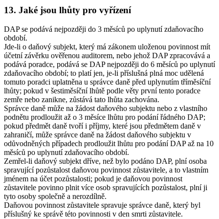
13. Jaké jsou lhůty pro vyřízení
DAP se podává nejpozději do 3 měsíců po uplynutí zdaňovacího
období.
Jde-li o daňový subjekt, který má zákonem uloženou povinnost mít
účetní závěrku ověřenou auditorem, nebo jehož DAP zpracovává a
podává poradce, podává se DAP nejpozději do 6 měsíců po uplynutí
zdaňovacího období; to platí jen, je-li příslušná plná moc udělená
tomuto poradci uplatněna u správce daně před uplynutím tříměsíční
lhůty; pokud v šestiměsíční lhůtě podle věty první tento poradce
zemře nebo zanikne, zůstává tato lhůta zachována.
Správce daně může na žádost daňového subjektu nebo z vlastního
podnětu prodloužit až o 3 měsíce lhůtu pro podání řádného DAP;
pokud předmět daně tvoří i příjmy, které jsou předmětem daně v
zahraničí, může správce daně na žádost daňového subjektu v
odůvodněných případech prodloužit lhůtu pro podání DAP až na 10
měsíců po uplynutí zdaňovacího období.
Zemřel-li daňový subjekt dříve, než bylo podáno DAP, plní osoba
spravující pozůstalost daňovou povinnost zůstavitele, a to vlastním
jménem na účet pozůstalosti; pokud je daňovou povinnost
zůstavitele povinno plnit více osob spravujících pozůstalost, plní ji
tyto osoby společně a nerozdílně.
Daňovou povinnost zůstavitele spravuje správce daně, který byl
příslušný ke správě této povinnosti v den smrti zůstavitele.