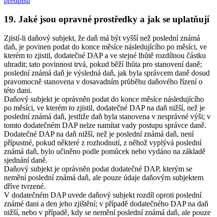
předpisů
19. Jaké jsou opravné prostředky a jak se uplatňují
Zjistí-li daňový subjekt, že daň má být vyšší než poslední známá
daň, je povinen podat do konce měsíce následujícího po měsíci, ve
kterém to zjistil, dodatečné DAP a ve stejné lhůtě rozdílnou částku
uhradit; tato povinnost trvá, pokud běží lhůta pro stanovení daně;
poslední známá daň je výsledná daň, jak byla správcem daně dosud
pravomocně stanovena v dosavadním průběhu daňového řízení o
této dani.
Daňový subjekt je oprávněn podat do konce měsíce následujícího
po měsíci, ve kterém to zjistil, dodatečné DAP na daň nižší, než je
poslední známá daň, jestliže daň byla stanovena v nesprávné výši; v
tomto dodatečném DAP nelze namítat vady postupu správce daně.
Dodatečné DAP na daň nižší, než je poslední známá daň, není
přípustné, pokud některé z rozhodnutí, z něhož vyplývá poslední
známá daň, bylo učiněno podle pomůcek nebo vydáno na základě
sjednání daně.
Daňový subjekt je oprávněn podat dodatečné DAP, kterým se
nemění poslední známá daň, ale pouze údaje daňovým subjektem
dříve tvrzené.
V dodatečném DAP uvede daňový subjekt rozdíl oproti poslední
známé dani a den jeho zjištění; v případě dodatečného DAP na daň
nižší, nebo v případě, kdy se nemění poslední známá daň, ale pouze