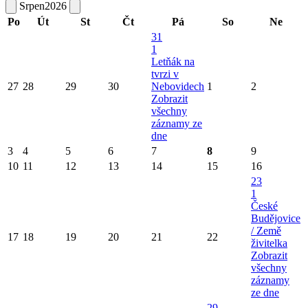
Srpen
2026
Po
Út
St
Čt
Pá
So
Ne
31
1
Letňák na
tvrzi v
27
28
29
30
Nebovidech
1
2
Zobrazit
všechny
záznamy ze
dne
3
4
5
6
7
8
9
10
11
12
13
14
15
16
23
1
České
Budějovice
/ Země
17
18
19
20
21
22
živitelka
Zobrazit
všechny
záznamy
ze dne
29