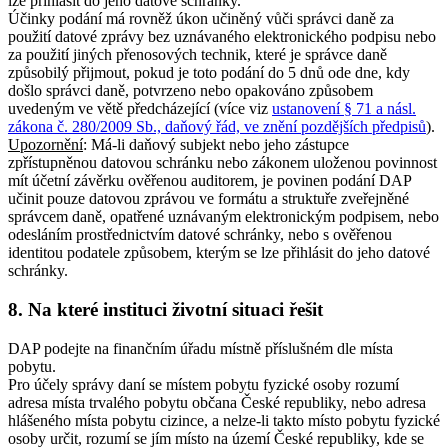
lze přihlásit do jeho datové schránky.
Účinky podání má rovněž úkon učiněný vůči správci daně za
použití datové zprávy bez uznávaného elektronického podpisu nebo
za použití jiných přenosových technik, které je správce daně
způsobilý přijmout, pokud je toto podání do 5 dnů ode dne, kdy
došlo správci daně, potvrzeno nebo opakováno způsobem
uvedeným ve větě předcházející (více viz
ustanovení § 71 a násl.
zákona č. 280/2009 Sb., daňový řád, ve znění pozdějších předpisů
).
Upozornění
: Má-li daňový subjekt nebo jeho zástupce
zpřístupněnou datovou schránku nebo zákonem uloženou povinnost
mít účetní závěrku ověřenou auditorem, je povinen podání DAP
učinit pouze datovou zprávou ve formátu a struktuře zveřejněné
správcem daně, opatřené uznávaným elektronickým podpisem, nebo
odesláním prostřednictvím datové schránky, nebo s ověřenou
identitou podatele způsobem, kterým se lze přihlásit do jeho datové
schránky.
8. Na které instituci životní situaci řešit
DAP podejte na finančním úřadu místně příslušném dle místa
pobytu.
Pro účely správy daní se místem pobytu fyzické osoby rozumí
adresa místa trvalého pobytu občana České republiky, nebo adresa
hlášeného místa pobytu cizince, a nelze-li takto místo pobytu fyzické
osoby určit, rozumí se jím místo na území České republiky, kde se