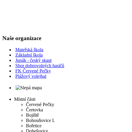
Naše organizace
Mateřská škola
Základní škola
Junák - český skaut
Sbor dobrovolných hasičů
FK Červené Pečky
Plážový volejbal
Místní části
Červené Pečky
Čertovka
Bojiště
Bohouňovice I.
Bořetice
Dobešovice