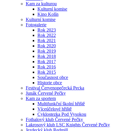
Kam za kulturou
Kulturní komise
Kino Kolín
Kulturní komise
Fotogalerie
Rok 2023
Rok 2022
Rok 2021
Rok 2020
Rok 2019
Rok 2018
Rok 2017
Rok 2016
Rok 2015
Současnost obce
Historie obce
Festival Červenopečecká Pecka
Junák Červené Pečky
Kam za sportem
Multifunkční školní hřiště
Víceúčelové hřiště
Cyklostezka Pod Vysokou
Fotbalový klub Červené Pečky
Lakrosový klub LSC Knights Červené Pečky
Jezdecký klub Redmill