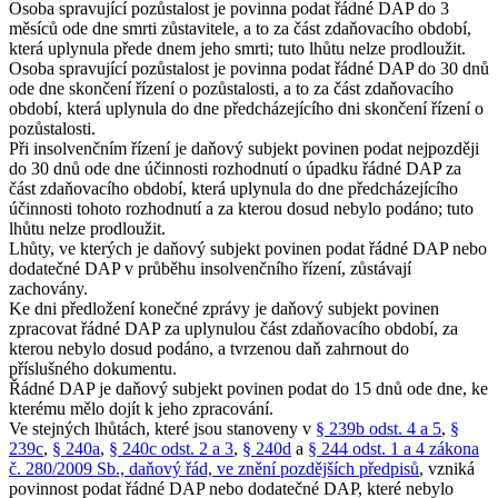
Osoba spravující pozůstalost je povinna podat řádné DAP do 3
měsíců ode dne smrti zůstavitele, a to za část zdaňovacího období,
která uplynula přede dnem jeho smrti; tuto lhůtu nelze prodloužit.
Osoba spravující pozůstalost je povinna podat řádné DAP do 30 dnů
ode dne skončení řízení o pozůstalosti, a to za část zdaňovacího
období, která uplynula do dne předcházejícího dni skončení řízení o
pozůstalosti.
Při insolvenčním řízení je daňový subjekt povinen podat nejpozději
do 30 dnů ode dne účinnosti rozhodnutí o úpadku řádné DAP za
část zdaňovacího období, která uplynula do dne předcházejícího
účinnosti tohoto rozhodnutí a za kterou dosud nebylo podáno; tuto
lhůtu nelze prodloužit.
Lhůty, ve kterých je daňový subjekt povinen podat řádné DAP nebo
dodatečné DAP v průběhu insolvenčního řízení, zůstávají
zachovány.
Ke dni předložení konečné zprávy je daňový subjekt povinen
zpracovat řádné DAP za uplynulou část zdaňovacího období, za
kterou nebylo dosud podáno, a tvrzenou daň zahrnout do
příslušného dokumentu.
Řádné DAP je daňový subjekt povinen podat do 15 dnů ode dne, ke
kterému mělo dojít k jeho zpracování.
Ve stejných lhůtách, které jsou stanoveny v
§ 239b odst. 4 a 5
,
§
239c
,
§ 240a
,
§ 240c odst. 2 a 3
,
§ 240d
a
§ 244 odst. 1 a 4 zákona
č. 280/2009 Sb., daňový řád, ve znění pozdějších předpisů
, vzniká
povinnost podat řádné DAP nebo dodatečné DAP, které nebylo