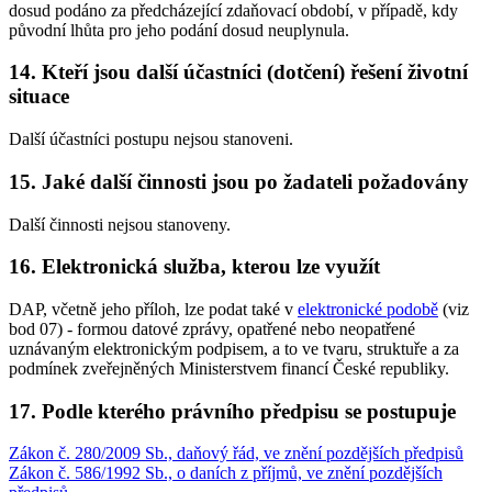
dosud podáno za předcházející zdaňovací období, v případě, kdy
původní lhůta pro jeho podání dosud neuplynula.
14. Kteří jsou další účastníci (dotčení) řešení životní
situace
Další účastníci postupu nejsou stanoveni.
15. Jaké další činnosti jsou po žadateli požadovány
Další činnosti nejsou stanoveny.
16. Elektronická služba, kterou lze využít
DAP, včetně jeho příloh, lze podat také v
elektronické podobě
(viz
bod 07) - formou datové zprávy, opatřené nebo neopatřené
uznávaným elektronickým podpisem, a to ve tvaru, struktuře a za
podmínek zveřejněných Ministerstvem financí České republiky.
17. Podle kterého právního předpisu se postupuje
Zákon č. 280/2009 Sb., daňový řád, ve znění pozdějších předpisů
Zákon č. 586/1992 Sb., o daních z příjmů, ve znění pozdějších