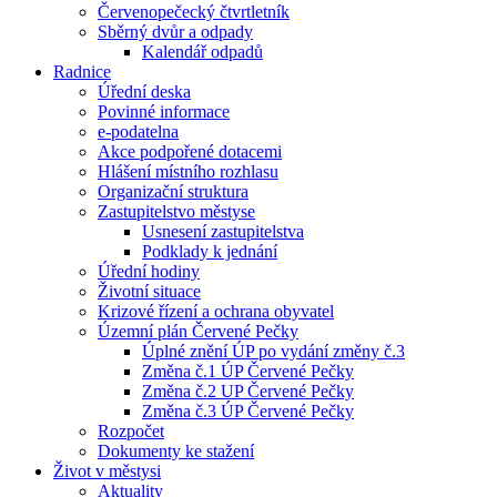
Červenopečecký čtvrtletník
Sběrný dvůr a odpady
Kalendář odpadů
Radnice
Úřední deska
Povinné informace
e-podatelna
Akce podpořené dotacemi
Hlášení místního rozhlasu
Organizační struktura
Zastupitelstvo městyse
Usnesení zastupitelstva
Podklady k jednání
Úřední hodiny
Životní situace
Krizové řízení a ochrana obyvatel
Územní plán Červené Pečky
Úplné znění ÚP po vydání změny č.3
Změna č.1 ÚP Červené Pečky
Změna č.2 UP Červené Pečky
Změna č.3 ÚP Červené Pečky
Rozpočet
Dokumenty ke stažení
Život v městysi
Aktuality