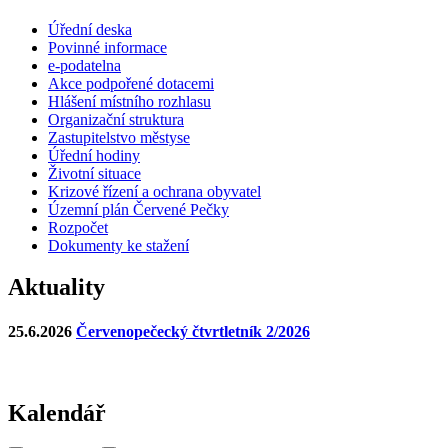
Úřední deska
Povinné informace
e-podatelna
Akce podpořené dotacemi
Hlášení místního rozhlasu
Organizační struktura
Zastupitelstvo městyse
Úřední hodiny
Životní situace
Krizové řízení a ochrana obyvatel
Územní plán Červené Pečky
Rozpočet
Dokumenty ke stažení
Aktuality
25.6.2026
Červenopečecký čtvrtletník 2/2026
Kalendář