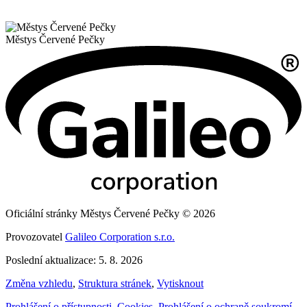
Městys
Červené Pečky
Oficiální stránky Městys Červené Pečky © 2026
Provozovatel
Galileo Corporation s.r.o.
Poslední aktualizace: 5. 8. 2026
Změna vzhledu
,
Struktura stránek
,
Vytisknout
Prohlášení o přístupnosti
,
Cookies
,
Prohlášení o ochraně soukromí