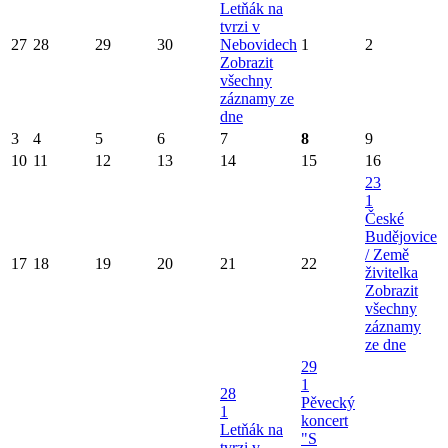
Letňák na
tvrzi v
27
28
29
30
Nebovidech
1
2
Zobrazit
všechny
záznamy ze
dne
3
4
5
6
7
8
9
10
11
12
13
14
15
16
23
1
České
Budějovice
/ Země
17
18
19
20
21
22
živitelka
Zobrazit
všechny
záznamy
ze dne
29
1
28
Pěvecký
1
koncert
Letňák na
"S
tvrzi v