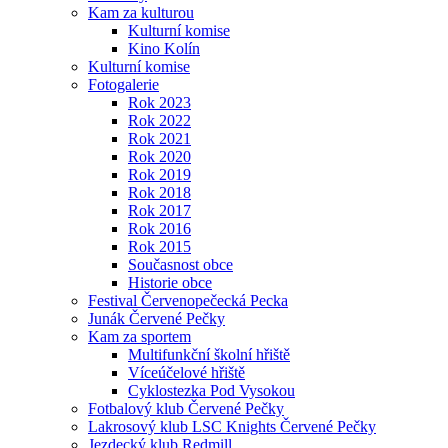
Kam za kulturou
Kulturní komise
Kino Kolín
Kulturní komise
Fotogalerie
Rok 2023
Rok 2022
Rok 2021
Rok 2020
Rok 2019
Rok 2018
Rok 2017
Rok 2016
Rok 2015
Současnost obce
Historie obce
Festival Červenopečecká Pecka
Junák Červené Pečky
Kam za sportem
Multifunkční školní hřiště
Víceúčelové hřiště
Cyklostezka Pod Vysokou
Fotbalový klub Červené Pečky
Lakrosový klub LSC Knights Červené Pečky
Jezdecký klub Redmill