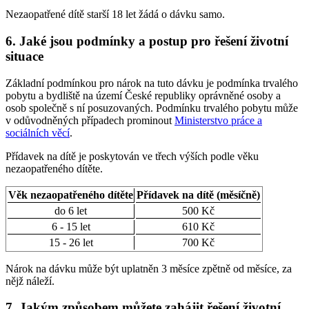
Nezaopatřené dítě starší 18 let žádá o dávku samo.
6. Jaké jsou podmínky a postup pro řešení životní
situace
Základní podmínkou pro nárok na tuto dávku je podmínka trvalého
pobytu a bydliště na území České republiky oprávněné osoby a
osob společně s ní posuzovaných. Podmínku trvalého pobytu může
v odůvodněných případech prominout
Ministerstvo práce a
sociálních věcí
.
Přídavek na dítě je poskytován ve třech výších podle věku
nezaopatřeného dítěte.
Věk nezaopatřeného dítěte
Přídavek na dítě (měsíčně)
do 6 let
500 Kč
6 - 15 let
610 Kč
15 - 26 let
700 Kč
Nárok na dávku může být uplatněn 3 měsíce zpětně od měsíce, za
nějž náleží.
7. Jakým způsobem můžete zahájit řešení životní