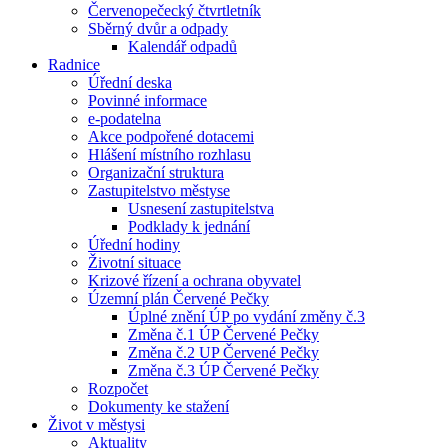
Červenopečecký čtvrtletník
Sběrný dvůr a odpady
Kalendář odpadů
Radnice
Úřední deska
Povinné informace
e-podatelna
Akce podpořené dotacemi
Hlášení místního rozhlasu
Organizační struktura
Zastupitelstvo městyse
Usnesení zastupitelstva
Podklady k jednání
Úřední hodiny
Životní situace
Krizové řízení a ochrana obyvatel
Územní plán Červené Pečky
Úplné znění ÚP po vydání změny č.3
Změna č.1 ÚP Červené Pečky
Změna č.2 UP Červené Pečky
Změna č.3 ÚP Červené Pečky
Rozpočet
Dokumenty ke stažení
Život v městysi
Aktuality