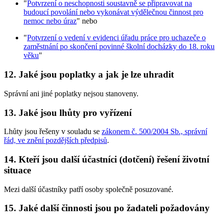
"
Potvrzení o neschopnosti soustavně se připravovat na
budoucí povolání nebo vykonávat výdělečnou činnost pro
nemoc nebo úraz
" nebo
"
Potvrzení o vedení v evidenci úřadu práce pro uchazeče o
zaměstnání po skončení povinné školní docházky do 18. roku
věku
"
12. Jaké jsou poplatky a jak je lze uhradit
Správní ani jiné poplatky nejsou stanoveny.
13. Jaké jsou lhůty pro vyřízení
Lhůty jsou řešeny v souladu se
zákonem č. 500/2004 Sb., správní
řád, ve znění pozdějších předpisů
.
14. Kteří jsou další účastníci (dotčení) řešení životní
situace
Mezi další účastníky patří osoby společně posuzované.
15. Jaké další činnosti jsou po žadateli požadovány