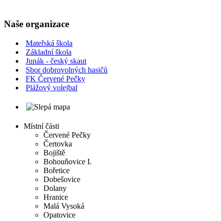
Naše organizace
Mateřská škola
Základní škola
Junák - český skaut
Sbor dobrovolných hasičů
FK Červené Pečky
Plážový volejbal
Místní části
Červené Pečky
Čertovka
Bojiště
Bohouňovice I.
Bořetice
Dobešovice
Dolany
Hranice
Malá Vysoká
Opatovice