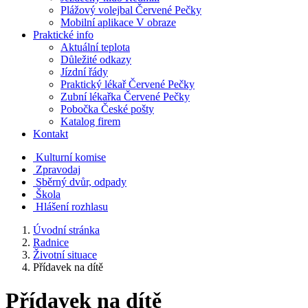
Plážový volejbal Červené Pečky
Mobilní aplikace V obraze
Praktické info
Aktuální teplota
Důležité odkazy
Jízdní řády
Praktický lékař Červené Pečky
Zubní lékařka Červené Pečky
Pobočka České pošty
Katalog firem
Kontakt
Kulturní komise
Zpravodaj
Sběrný dvůr, odpady
Škola
Hlášení rozhlasu
Úvodní stránka
Radnice
Životní situace
Přídavek na dítě
Přídavek na dítě