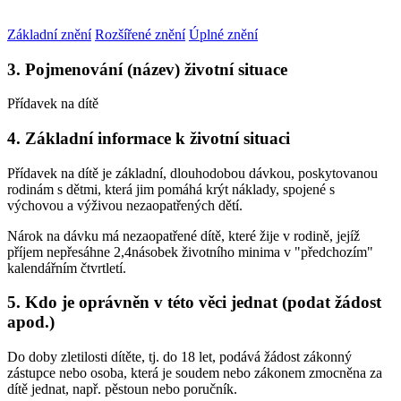
Základní znění
Rozšířené znění
Úplné znění
3. Pojmenování (název) životní situace
Přídavek na dítě
4. Základní informace k životní situaci
Přídavek na dítě je základní, dlouhodobou dávkou, poskytovanou
rodinám s dětmi, která jim pomáhá krýt náklady, spojené s
výchovou a výživou nezaopatřených dětí.
Nárok na dávku má nezaopatřené dítě, které žije v rodině, jejíž
příjem nepřesáhne 2,4násobek životního minima v "předchozím"
kalendářním čtvrtletí.
5. Kdo je oprávněn v této věci jednat (podat žádost
apod.)
Do doby zletilosti dítěte, tj. do 18 let, podává žádost zákonný
zástupce nebo osoba, která je soudem nebo zákonem zmocněna za
dítě jednat, např. pěstoun nebo poručník.