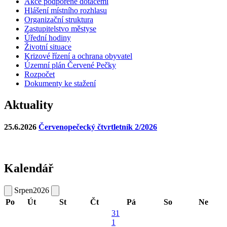
Akce podpořené dotacemi
Hlášení místního rozhlasu
Organizační struktura
Zastupitelstvo městyse
Úřední hodiny
Životní situace
Krizové řízení a ochrana obyvatel
Územní plán Červené Pečky
Rozpočet
Dokumenty ke stažení
Aktuality
25.6.2026
Červenopečecký čtvrtletník 2/2026
Kalendář
Srpen
2026
Po
Út
St
Čt
Pá
So
Ne
31
1