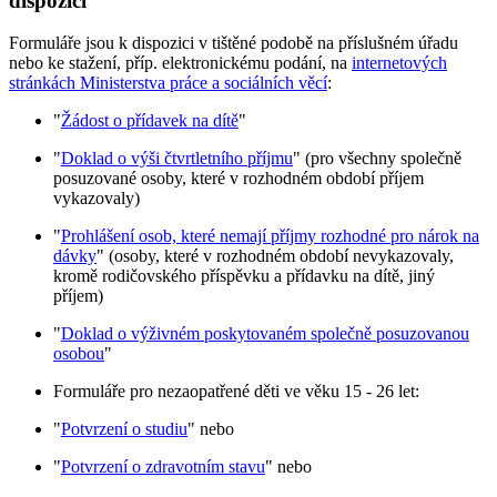
dispozici
Formuláře jsou k dispozici v tištěné podobě na příslušném úřadu
nebo ke stažení, příp. elektronickému podání, na
internetových
stránkách Ministerstva práce a sociálních věcí
:
"
Žádost o přídavek na dítě
"
"
Doklad o výši čtvrtletního příjmu
" (pro všechny společně
posuzované osoby, které v rozhodném období příjem
vykazovaly)
"
Prohlášení osob, které nemají příjmy rozhodné pro nárok na
dávky
" (osoby, které v rozhodném období nevykazovaly,
kromě rodičovského příspěvku a přídavku na dítě, jiný
příjem)
"
Doklad o výživném poskytovaném společně posuzovanou
osobou
"
Formuláře pro nezaopatřené děti ve věku 15 - 26 let:
"
Potvrzení o studiu
" nebo
"
Potvrzení o zdravotním stavu
" nebo