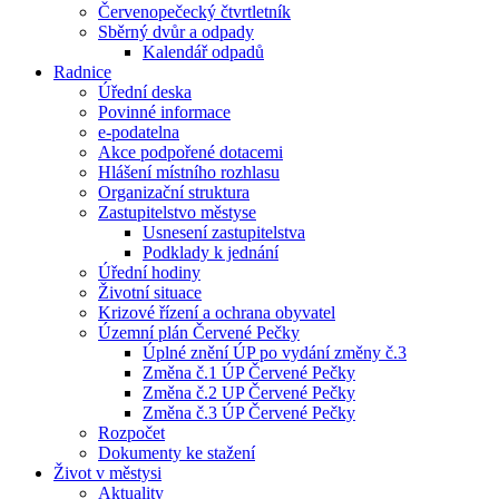
Červenopečecký čtvrtletník
Sběrný dvůr a odpady
Kalendář odpadů
Radnice
Úřední deska
Povinné informace
e-podatelna
Akce podpořené dotacemi
Hlášení místního rozhlasu
Organizační struktura
Zastupitelstvo městyse
Usnesení zastupitelstva
Podklady k jednání
Úřední hodiny
Životní situace
Krizové řízení a ochrana obyvatel
Územní plán Červené Pečky
Úplné znění ÚP po vydání změny č.3
Změna č.1 ÚP Červené Pečky
Změna č.2 UP Červené Pečky
Změna č.3 ÚP Červené Pečky
Rozpočet
Dokumenty ke stažení
Život v městysi
Aktuality