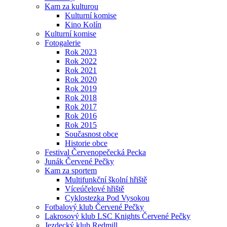
Kam za kulturou
Kulturní komise
Kino Kolín
Kulturní komise
Fotogalerie
Rok 2023
Rok 2022
Rok 2021
Rok 2020
Rok 2019
Rok 2018
Rok 2017
Rok 2016
Rok 2015
Současnost obce
Historie obce
Festival Červenopečecká Pecka
Junák Červené Pečky
Kam za sportem
Multifunkční školní hřiště
Víceúčelové hřiště
Cyklostezka Pod Vysokou
Fotbalový klub Červené Pečky
Lakrosový klub LSC Knights Červené Pečky
Jezdecký klub Redmill