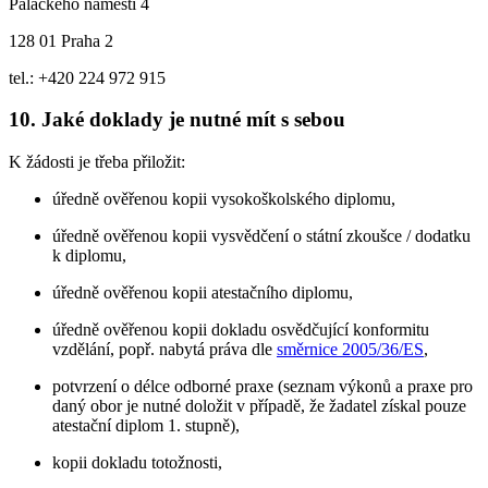
Palackého náměstí 4
128 01 Praha 2
tel.: +420 224 972 915
10. Jaké doklady je nutné mít s sebou
K žádosti je třeba přiložit:
úředně ověřenou kopii vysokoškolského diplomu,
úředně ověřenou kopii vysvědčení o státní zkoušce / dodatku
k diplomu,
úředně ověřenou kopii atestačního diplomu,
úředně ověřenou kopii dokladu osvědčující konformitu
vzdělání, popř. nabytá práva dle
směrnice 2005/36/ES
,
potvrzení o délce odborné praxe (seznam výkonů a praxe pro
daný obor je nutné doložit v případě, že žadatel získal pouze
atestační diplom 1. stupně),
kopii dokladu totožnosti,