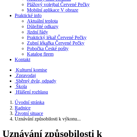
Plážový volejbal Červené Pečky
Mobilní aplikace V obraze
Praktické info
Aktuální teplota
Důležité odkazy
Jízdní řády
Praktický lékař Červené Pečky
Zubní lékařka Červené Pečky
Pobočka České pošty
Katalog firem
Kontakt
Kulturní komise
Zpravodaj
Sběrný dvůr, odpady
Škola
Hlášení rozhlasu
Úvodní stránka
Radnice
Životní situace
Uznávání způsobilosti k výkonu...
Uznávání způsobilosti k