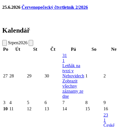
25.6.2026
Červenopečecký čtvrtletník 2/2026
Kalendář
Srpen
2026
Po
Út
St
Čt
Pá
So
Ne
31
1
Letňák na
tvrzi v
27
28
29
30
Nebovidech
1
2
Zobrazit
všechny
záznamy ze
dne
3
4
5
6
7
8
9
10
11
12
13
14
15
16
23
1
České