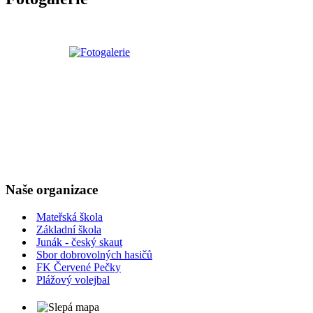
Naše organizace
Mateřská škola
Základní škola
Junák - český skaut
Sbor dobrovolných hasičů
FK Červené Pečky
Plážový volejbal