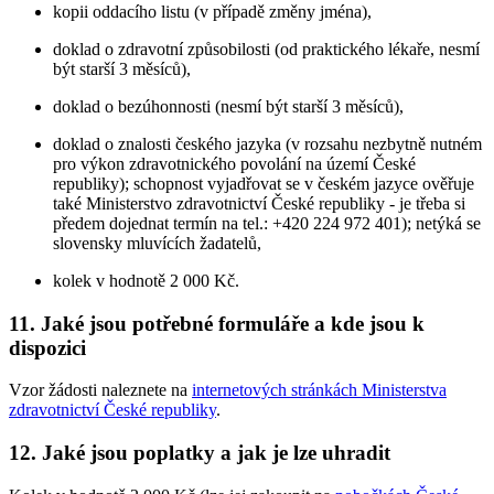
kopii oddacího listu (v případě změny jména),
doklad o zdravotní způsobilosti (od praktického lékaře, nesmí
být starší 3 měsíců),
doklad o bezúhonnosti (nesmí být starší 3 měsíců),
doklad o znalosti českého jazyka (v rozsahu nezbytně nutném
pro výkon zdravotnického povolání na území České
republiky); schopnost vyjadřovat se v českém jazyce ověřuje
také Ministerstvo zdravotnictví České republiky - je třeba si
předem dojednat termín na tel.: +420 224 972 401); netýká se
slovensky mluvících žadatelů,
kolek v hodnotě 2 000 Kč.
11. Jaké jsou potřebné formuláře a kde jsou k
dispozici
Vzor žádosti naleznete na
internetových stránkách Ministerstva
zdravotnictví České republiky
.
12. Jaké jsou poplatky a jak je lze uhradit