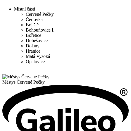
Místní části
Červené Pečky
Čertovka
Bojiště
Bohouňovice I.
Bořetice
Dobešovice
Dolany
Hranice
Malá Vysoká
Opatovice
Městys
Červené Pečky