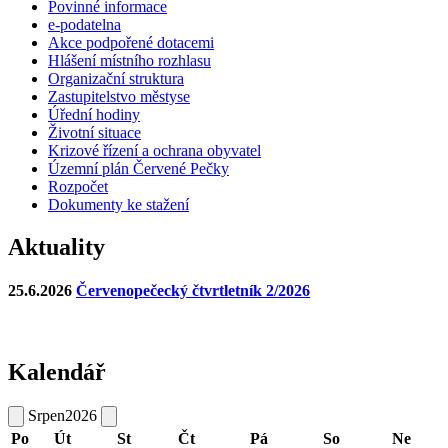
Povinné informace
e-podatelna
Akce podpořené dotacemi
Hlášení místního rozhlasu
Organizační struktura
Zastupitelstvo městyse
Úřední hodiny
Životní situace
Krizové řízení a ochrana obyvatel
Územní plán Červené Pečky
Rozpočet
Dokumenty ke stažení
Aktuality
25.6.2026
Červenopečecký čtvrtletník 2/2026
Kalendář
Srpen
2026
Po
Út
St
Čt
Pá
So
Ne