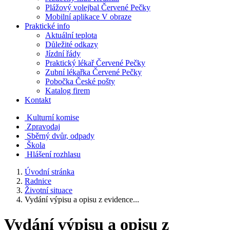
Plážový volejbal Červené Pečky
Mobilní aplikace V obraze
Praktické info
Aktuální teplota
Důležité odkazy
Jízdní řády
Praktický lékař Červené Pečky
Zubní lékařka Červené Pečky
Pobočka České pošty
Katalog firem
Kontakt
Kulturní komise
Zpravodaj
Sběrný dvůr, odpady
Škola
Hlášení rozhlasu
Úvodní stránka
Radnice
Životní situace
Vydání výpisu a opisu z evidence...
Vydání výpisu a opisu z