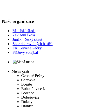
Naše organizace
Mateřská škola
Základní škola
Junák - český skaut
Sbor dobrovolných hasičů
FK Červené Pečky
Plážový volejbal
Místní části
Červené Pečky
Čertovka
Bojiště
Bohouňovice I.
Bořetice
Dobešovice
Dolany
Hranice