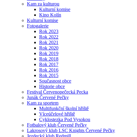
Kam za kulturou
Kulturní komise
Kino Kolín
Kulturní komise
Fotogalerie
Rok 2023
Rok 2022
Rok 2021
Rok 2020
Rok 2019
Rok 2018
Rok 2017
Rok 2016
Rok 2015
Současnost obce
Historie obce
Festival Červenopečecká Pecka
Junák Červené Pečky
Kam za sportem
Multifunkční školní hřiště
Víceúčelové hřiště
Cyklostezka Pod Vysokou
Fotbalový klub Červené Pečky
Lakrosový klub LSC Knights Červené Pečky
Jezdecký klub Redmill