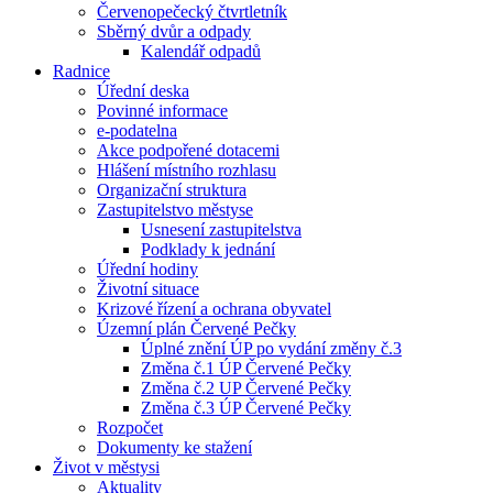
Červenopečecký čtvrtletník
Sběrný dvůr a odpady
Kalendář odpadů
Radnice
Úřední deska
Povinné informace
e-podatelna
Akce podpořené dotacemi
Hlášení místního rozhlasu
Organizační struktura
Zastupitelstvo městyse
Usnesení zastupitelstva
Podklady k jednání
Úřední hodiny
Životní situace
Krizové řízení a ochrana obyvatel
Územní plán Červené Pečky
Úplné znění ÚP po vydání změny č.3
Změna č.1 ÚP Červené Pečky
Změna č.2 UP Červené Pečky
Změna č.3 ÚP Červené Pečky
Rozpočet
Dokumenty ke stažení
Život v městysi
Aktuality