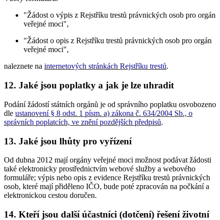
"Žádost o výpis z Rejstříku trestů právnických osob pro orgán
veřejné moci",
"Žádost o opis z Rejstříku trestů právnických osob pro orgán
veřejné moci",
naleznete na
internetových stránkách Rejstříku trestů
.
12. Jaké jsou poplatky a jak je lze uhradit
Podání žádostí státních orgánů je od správního poplatku osvobozeno
dle
ustanovení § 8 odst. 1 písm. a) zákona č. 634/2004 Sb., o
správních poplatcích, ve znění pozdějších předpisů
.
13. Jaké jsou lhůty pro vyřízení
Od dubna 2012 mají orgány veřejné moci možnost podávat žádosti
také elektronicky prostřednictvím webové služby a webového
formuláře; výpis nebo opis z evidence Rejstříku trestů právnických
osob, které mají přiděleno IČO, bude poté zpracován na počkání a
elektronickou cestou doručen.
14. Kteří jsou další účastníci (dotčení) řešení životní