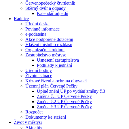
Červenopečecký čtvrtletník
Sběrný dvůr a odpady
Kalendář odpadů
Radnice
Úřední deska
Povinné informace
e-podatelna
Akce podpořené dotacemi
Hlášení místního rozhlasu
Organizační struktura
Zastupitelstvo městyse
Usnesení zastupitelstva
Podklady k jednání
Úřední hodiny
Životní situace
Krizové řízení a ochrana obyvatel
Územní plán Červené Pečky
Úplné znění ÚP po vydání změny č.3
Změna č.1 ÚP Červené Pečky
Změna č.2 UP Červené Pečky
Změna č.3 ÚP Červené Pečky
Rozpočet
Dokumenty ke stažení
Život v městysi
Aktuality