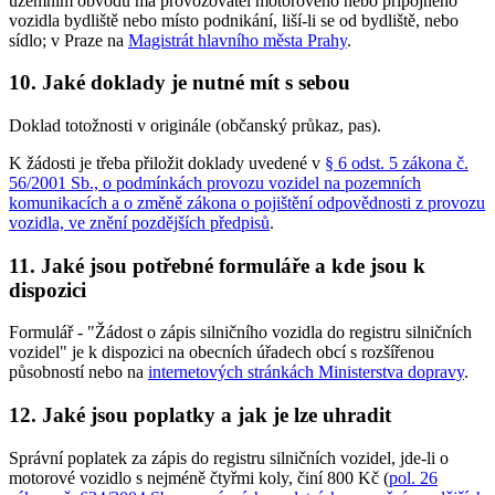
územním obvodu má provozovatel motorového nebo přípojného
vozidla bydliště nebo místo podnikání, liší-li se od bydliště, nebo
sídlo; v Praze na
Magistrát hlavního města Prahy
.
10. Jaké doklady je nutné mít s sebou
Doklad totožnosti v originále (občanský průkaz, pas).
K žádosti je třeba přiložit doklady uvedené v
§ 6 odst. 5 zákona č.
56/2001 Sb., o podmínkách provozu vozidel na pozemních
komunikacích a o změně zákona o pojištění odpovědnosti z provozu
vozidla, ve znění pozdějších předpisů
.
11. Jaké jsou potřebné formuláře a kde jsou k
dispozici
Formulář - "Žádost o zápis silničního vozidla do registru silničních
vozidel" je k dispozici na obecních úřadech obcí s rozšířenou
působností nebo na
internetových stránkách Ministerstva dopravy
.
12. Jaké jsou poplatky a jak je lze uhradit
Správní poplatek za zápis do registru silničních vozidel, jde-li o
motorové vozidlo s nejméně čtyřmi koly, činí
800 Kč
(
pol. 26