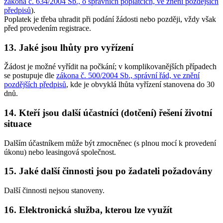
zákona č. 634/2004 Sb., o správních poplatcích, ve znění pozdějších
předpisů
).
Poplatek je třeba uhradit při podání žádosti nebo později, vždy však
před provedením registrace.
13. Jaké jsou lhůty pro vyřízení
Žádost je možné vyřídit na počkání; v komplikovanějších případech
se postupuje dle
zákona č. 500/2004 Sb., správní řád, ve znění
pozdějších předpisů
, kde je obvyklá lhůta vyřízení stanovena do 30
dnů.
14. Kteří jsou další účastníci (dotčení) řešení životní
situace
Dalším účastníkem může být zmocněnec (s plnou mocí k provedení
úkonu) nebo leasingová společnost.
15. Jaké další činnosti jsou po žadateli požadovány
Další činnosti nejsou stanoveny.
16. Elektronická služba, kterou lze využít