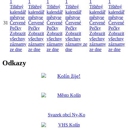
1
1
1
1
1
1
Tištěný
Tištěný
Tištěný
Tištěný
Tištěný
Tištěný
kalendář
kalendář
kalendář
kalendář
kalendář
kalendář
městyse
městyse
městyse
městyse
městyse
městyse
31
Červené
Červené
Červené
Červené
Červené
Červené
Pečky
Pečky
Pečky
Pečky
Pečky
Pečky
Zobrazit
Zobrazit
Zobrazit
Zobrazit
Zobrazit
Zobrazit
všechny
všechny
všechny
všechny
všechny
všechny
záznamy
záznamy
záznamy
záznamy ze
záznamy
záznamy
ze dne
ze dne
ze dne
dne
ze dne
ze dne
Odkazy
Svazek obcí Ny-Ko