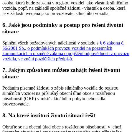
osoba, která bude zapsaná v registru vozidel jako vlastník silničního
vozidla, popř. na základě společné žádosti - vlastník a osoba, která
je v žádosti uvedena jako provozovatel silničního vozidla.
6. Jaké jsou podmínky a postup pro řešení životní
situace
Splnění všech požadovaných náležitostí v souladu s
§ 6 zákona č.
56/2001 Sb., o podmínkách provozu vozidel na pozemních
komunikacích a o změně zákona o pojištění odpovědnosti z provozu
vozidla, ve znění pozdějších předpisů
.
7. Jakým způsobem můžete zahájit řešení životní
situace
Podáním písemné žádosti o zápis silničního vozidla do registru
silničních vozidel na příslušný obecní úřad obce s rozšířenou
působností (ORP) v místě aktuálního pobytu nebo sídla
provozovatele.
8. Na které instituci životní situaci řešit
Obraťte se na obecní úřad obce s rozšířenou působností, v jehož