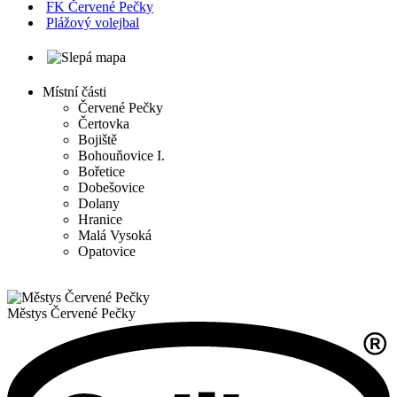
FK Červené Pečky
Plážový volejbal
Místní části
Červené Pečky
Čertovka
Bojiště
Bohouňovice I.
Bořetice
Dobešovice
Dolany
Hranice
Malá Vysoká
Opatovice
Městys
Červené Pečky