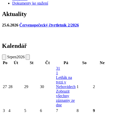
Dokumenty ke stažení
Aktuality
25.6.2026
Červenopečecký čtvrtletník 2/2026
Kalendář
Srpen
2026
Po
Út
St
Čt
Pá
So
Ne
31
1
Letňák na
tvrzi v
27
28
29
30
Nebovidech
1
2
Zobrazit
všechny
záznamy ze
dne
3
4
5
6
7
8
9