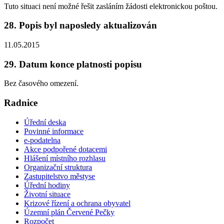
Tuto situaci není možné řešit zasláním žádosti elektronickou poštou.
28. Popis byl naposledy aktualizován
11.05.2015
29. Datum konce platnosti popisu
Bez časového omezení.
Radnice
Úřední deska
Povinné informace
e-podatelna
Akce podpořené dotacemi
Hlášení místního rozhlasu
Organizační struktura
Zastupitelstvo městyse
Úřední hodiny
Životní situace
Krizové řízení a ochrana obyvatel
Územní plán Červené Pečky
Rozpočet