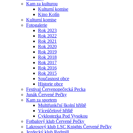
Kam za kulturou
Kulturní komise
Kino Kolín
Kulturní komise
Fotogalerie
Rok 2023
Rok 2022
Rok 2021
Rok 2020
Rok 2019
Rok 2018
Rok 2017
Rok 2016
Rok 2015
Současnost obce
Historie obce
Festival Červenopečecká Pecka
Junák Červené Pečky
Kam za sportem
Multifunkční školní hřiště
Víceúčelové hřiště
Cyklostezka Pod Vysokou
Fotbalový klub Červené Pečky
Lakrosový klub LSC Knights Červené Pečky
Jezdecký klub Redmill