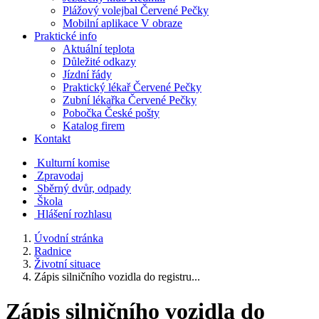
Plážový volejbal Červené Pečky
Mobilní aplikace V obraze
Praktické info
Aktuální teplota
Důležité odkazy
Jízdní řády
Praktický lékař Červené Pečky
Zubní lékařka Červené Pečky
Pobočka České pošty
Katalog firem
Kontakt
Kulturní komise
Zpravodaj
Sběrný dvůr, odpady
Škola
Hlášení rozhlasu
Úvodní stránka
Radnice
Životní situace
Zápis silničního vozidla do registru...
Zápis silničního vozidla do