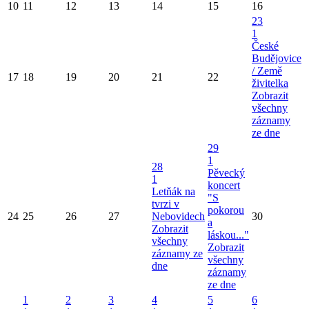
10
11
12
13
14
15
16
23
1
České
Budějovice
/ Země
17
18
19
20
21
22
živitelka
Zobrazit
všechny
záznamy
ze dne
29
1
28
Pěvecký
1
koncert
Letňák na
"S
tvrzi v
pokorou
24
25
26
27
Nebovidech
30
a
Zobrazit
láskou..."
všechny
Zobrazit
záznamy ze
všechny
dne
záznamy
ze dne
1
2
3
4
5
6