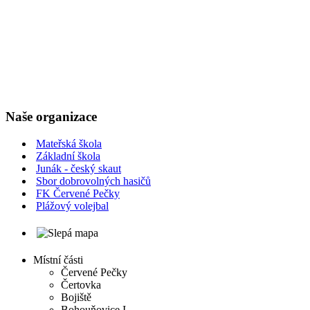
Naše organizace
Mateřská škola
Základní škola
Junák - český skaut
Sbor dobrovolných hasičů
FK Červené Pečky
Plážový volejbal
Místní části
Červené Pečky
Čertovka
Bojiště
Bohouňovice I.