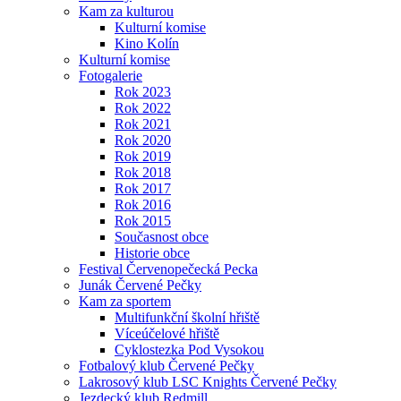
Kam za kulturou
Kulturní komise
Kino Kolín
Kulturní komise
Fotogalerie
Rok 2023
Rok 2022
Rok 2021
Rok 2020
Rok 2019
Rok 2018
Rok 2017
Rok 2016
Rok 2015
Současnost obce
Historie obce
Festival Červenopečecká Pecka
Junák Červené Pečky
Kam za sportem
Multifunkční školní hřiště
Víceúčelové hřiště
Cyklostezka Pod Vysokou
Fotbalový klub Červené Pečky
Lakrosový klub LSC Knights Červené Pečky
Jezdecký klub Redmill