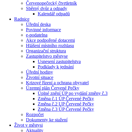
Červenopečecký čtvrtletník
Sběrný dvůr a odpady
Kalendář odpadů
Radnice
Úřední deska
Povinné informace
e-podatelna
Akce podpořené dotacemi
Hlášení místního rozhlasu
Organizační struktura
Zastupitelstvo městyse
Usnesení zastupitelstva
Podklady k jednání
Úřední hodiny
Životní situace
Krizové řízení a ochrana obyvatel
Územní plán Červené Pečky
Úplné znění ÚP po vydání změny č.3
Změna č.1 ÚP Červené Pečky
Změna č.2 UP Červené Pečky
Změna č.3 ÚP Červené Pečky
Rozpočet
Dokumenty ke stažení
Život v městysi
Aktuality