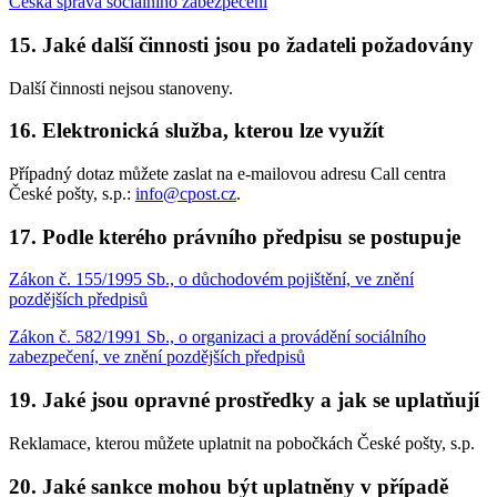
Česká správa sociálního zabezpečení
15. Jaké další činnosti jsou po žadateli požadovány
Další činnosti nejsou stanoveny.
16. Elektronická služba, kterou lze využít
Případný dotaz můžete zaslat na e-mailovou adresu Call centra
České pošty, s.p.:
info@cpost.cz
.
17. Podle kterého právního předpisu se postupuje
Zákon č. 155/1995 Sb., o důchodovém pojištění, ve znění
pozdějších předpisů
Zákon č. 582/1991 Sb., o organizaci a provádění sociálního
zabezpečení, ve znění pozdějších předpisů
19. Jaké jsou opravné prostředky a jak se uplatňují
Reklamace, kterou můžete uplatnit na pobočkách České pošty, s.p.
20. Jaké sankce mohou být uplatněny v případě