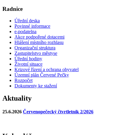
Radnice
Úřední deska
Povinné informace
e-podatelna
Akce podpořené dotacemi
Hlášení místního rozhlasu
Organizační struktura
Zastupitelstvo městyse
Úřední hodiny
Životní situace
Krizové řízení a ochrana obyvatel
Územní plán Červené Pečky
Rozpočet
Dokumenty ke stažení
Aktuality
25.6.2026
Červenopečecký čtvrtletník 2/2026