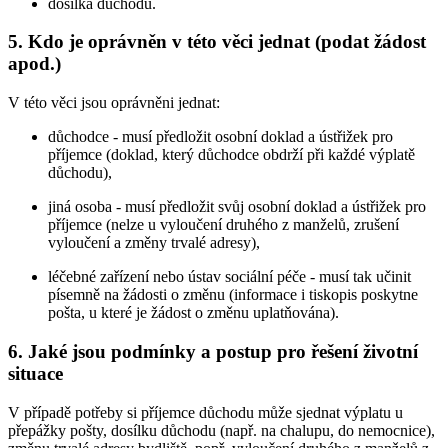
dosílka důchodu.
5. Kdo je oprávněn v této věci jednat (podat žádost
apod.)
V této věci jsou oprávněni jednat:
důchodce - musí předložit osobní doklad a ústřižek pro
příjemce (doklad, který důchodce obdrží při každé výplatě
důchodu),
jiná osoba - musí předložit svůj osobní doklad a ústřižek pro
příjemce (nelze u vyloučení druhého z manželů, zrušení
vyloučení a změny trvalé adresy),
léčebné zařízení nebo ústav sociální péče - musí tak učinit
písemně na žádosti o změnu (informace i tiskopis poskytne
pošta, u které je žádost o změnu uplatňována).
6. Jaké jsou podmínky a postup pro řešení životní
situace
V případě potřeby si příjemce důchodu může sjednat výplatu u
přepážky pošty, dosílku důchodu (např. na chalupu, do nemocnice),