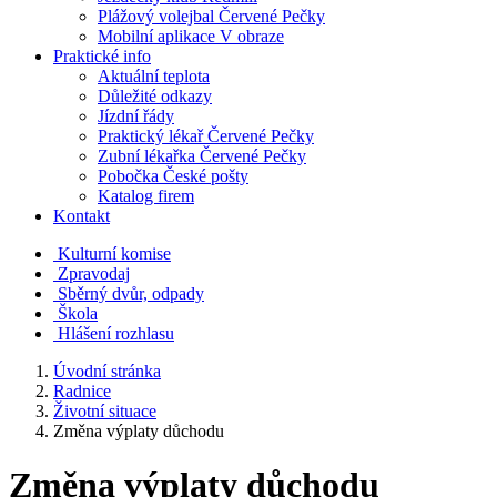
Plážový volejbal Červené Pečky
Mobilní aplikace V obraze
Praktické info
Aktuální teplota
Důležité odkazy
Jízdní řády
Praktický lékař Červené Pečky
Zubní lékařka Červené Pečky
Pobočka České pošty
Katalog firem
Kontakt
Kulturní komise
Zpravodaj
Sběrný dvůr, odpady
Škola
Hlášení rozhlasu
Úvodní stránka
Radnice
Životní situace
Změna výplaty důchodu
Změna výplaty důchodu