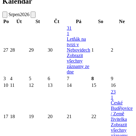
Kalendář
Srpen
2026
Po
Út
St
Čt
Pá
So
Ne
31
1
Letňák na
tvrzi v
27
28
29
30
Nebovidech
1
2
Zobrazit
všechny
záznamy ze
dne
3
4
5
6
7
8
9
10
11
12
13
14
15
16
23
1
České
Budějovice
/ Země
17
18
19
20
21
22
živitelka
Zobrazit
všechny
záznamy