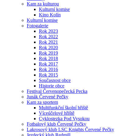
Kam za kulturou
Kulturní komise
Kino Kolín
Kulturní komise
Fotogalerie
Rok 2023
Rok 2022
Rok 2021
Rok 2020
Rok 2019
Rok 2018
Rok 2017
Rok 2016
Rok 2015
Současnost obce
Historie obce
Festival Červenopečecká Pecka
Junák Červené Pečky
Kam za sportem
Multifunkční školní hřiště
Víceúčelové hřiště
Cyklostezka Pod Vysokou
Fotbalový klub Červené Pečky
Lakrosový klub LSC Knights Červené Pečky
Jezdecký klub Redmill