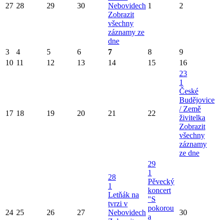
27
28
29
30
Nebovidech
1
2
Zobrazit
všechny
záznamy ze
dne
3
4
5
6
7
8
9
10
11
12
13
14
15
16
23
1
České
Budějovice
/ Země
17
18
19
20
21
22
živitelka
Zobrazit
všechny
záznamy
ze dne
29
1
28
Pěvecký
1
koncert
Letňák na
"S
tvrzi v
pokorou
24
25
26
27
Nebovidech
30
a