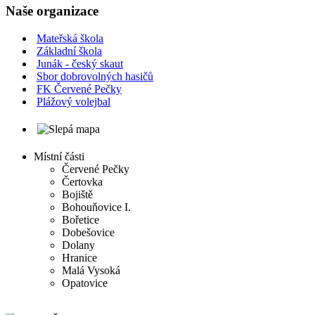
Naše organizace
Mateřská škola
Základní škola
Junák - český skaut
Sbor dobrovolných hasičů
FK Červené Pečky
Plážový volejbal
Místní části
Červené Pečky
Čertovka
Bojiště
Bohouňovice I.
Bořetice
Dobešovice
Dolany
Hranice
Malá Vysoká
Opatovice