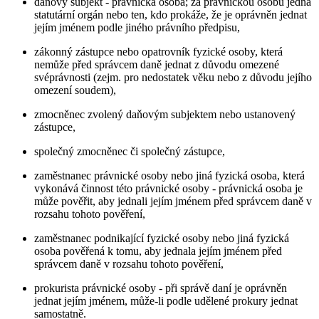
daňový subjekt - právnická osoba; za právnickou osobu jedná
statutární orgán nebo ten, kdo prokáže, že je oprávněn jednat
jejím jménem podle jiného právního předpisu,
zákonný zástupce nebo opatrovník fyzické osoby, která
nemůže před správcem daně jednat z důvodu omezené
svéprávnosti (zejm. pro nedostatek věku nebo z důvodu jejího
omezení soudem),
zmocněnec zvolený daňovým subjektem nebo ustanovený
zástupce,
společný zmocněnec či společný zástupce,
zaměstnanec právnické osoby nebo jiná fyzická osoba, která
vykonává činnost této právnické osoby - právnická osoba je
může pověřit, aby jednali jejím jménem před správcem daně v
rozsahu tohoto pověření,
zaměstnanec podnikající fyzické osoby nebo jiná fyzická
osoba pověřená k tomu, aby jednala jejím jménem před
správcem daně v rozsahu tohoto pověření,
prokurista právnické osoby - při správě daní je oprávněn
jednat jejím jménem, může-li podle udělené prokury jednat
samostatně.