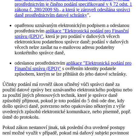
prostřednictvím je činěno podání specifikované v § 72 odst. 1
zákona č. 280/2009 Sb., a která je zároveň odesílána správci
daně prostřednictvím datové schránky
",
opatřenou uznávaným elektronickým podpisem a odeslanou
prostřednictvím
aplikace "Elektronická podání pro Finanční
správu (EPO)"
, která je pro podání v daňových věcech
elektronickou podatelnou správce daně; podání v daňových
věcech nelze zasílat na e-mailovou adresu podatelny
konkrétního správce daně,
odeslanou prostřednictvím
aplikace "Elektronická podání pro
Finanční správu (EPO)"
s ověřením identity podatele
způsobem, kterým se lze přihlásit do jeho datové schránky.
Účinky podání má rovněž úkon učiněný vůči správci daně za
použití datové zprávy bez uznávaného elektronického podpisu nebo
za použití jiných přenosových technik, které je správce daně
způsobilý přijmout, pokud je toto podání do 5 dnů ode dne, kdy
došlo správci daně, potvrzeno nebo opakováno některým z výše
uvedených způsobů elektronické komunikace, nebo písemně, popř.
ústně do protokolu.
Pokud zákon nestanoví jinak, tak poslední dva uvedené postupy
není možné využít v případě, pokud má daňový subjekt povinnost