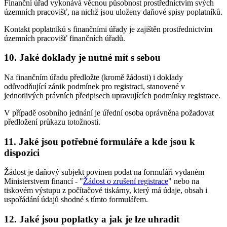
Finanční úřad vykonává věcnou působnost prostřednictvím svých
územních pracovišť, na nichž jsou uloženy daňové spisy poplatníků.
Kontakt poplatníků s finančními úřady je zajištěn prostřednictvím
územních pracovišť finančních úřadů.
10. Jaké doklady je nutné mít s sebou
Na finančním úřadu předložte (kromě žádosti) i doklady
odůvodňující zánik podmínek pro registraci, stanovené v
jednotlivých právních předpisech upravujících podmínky registrace.
V případě osobního jednání je úřední osoba oprávněna požadovat
předložení průkazu totožnosti.
11. Jaké jsou potřebné formuláře a kde jsou k
dispozici
Žádost je daňový subjekt povinen podat na formuláři vydaném
Ministerstvem financí - "
Žádost o zrušení registrace
" nebo na
tiskovém výstupu z počítačové tiskárny, který má údaje, obsah i
uspořádání údajů shodné s tímto formulářem.
12. Jaké jsou poplatky a jak je lze uhradit