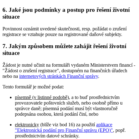
6. Jaké jsou podmínky a postup pro řešení životní
situace
Povinnost oznámit uvedené skutečnosti, resp. požádat o zrušení
registrace se vztahuje pouze na registrované daňové subjekty.
7. Jakým způsobem můžete zahájit řešení životní
situace
Žádost je nutné učinit na formuláři vydaném Ministerstvem financí -
"Žádost o zrušení registrace", dostupném na finančních úřadech
nebo na
internetových stránkách Finanční správy
.
Tento formulář je možné podat:
písemně (v listinné podobě)
, a to buď prostřednictvím
provozovatele poštovních služeb, nebo osobně přímo u
správce daně; písemná podání musí být vlastnoručně
podepsána osobou, která podání činí, nebo
elektronicky
(blíže viz bod 16) za použití
aplikace
"Elektronická podání pro Finanční správu (EPO)"
, popř.
prostřednictvím datové schránky.