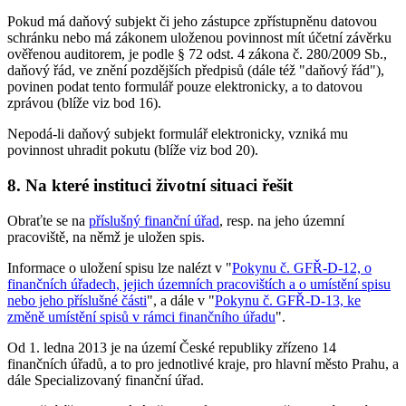
Pokud má daňový subjekt či jeho zástupce zpřístupněnu datovou
schránku nebo má zákonem uloženou povinnost mít účetní závěrku
ověřenou auditorem, je podle § 72 odst. 4 zákona č. 280/2009 Sb.,
daňový řád, ve znění pozdějších předpisů (dále též "daňový řád"),
povinen podat tento formulář pouze elektronicky, a to datovou
zprávou (blíže viz bod 16).
Nepodá-li daňový subjekt formulář elektronicky, vzniká mu
povinnost uhradit pokutu (blíže viz bod 20).
8. Na které instituci životní situaci řešit
Obraťte se na
příslušný finanční úřad
, resp. na jeho územní
pracoviště, na němž je uložen spis.
Informace o uložení spisu lze nalézt v "
Pokynu č. GFŘ-D-12, o
finančních úřadech, jejich územních pracovištích a o umístění spisu
nebo jeho příslušné části
", a dále v "
Pokynu č. GFŘ-D-13, ke
změně umístění spisů v rámci finančního úřadu
".
Od 1. ledna 2013 je na území České republiky zřízeno 14
finančních úřadů, a to pro jednotlivé kraje, pro hlavní město Prahu, a
dále Specializovaný finanční úřad.