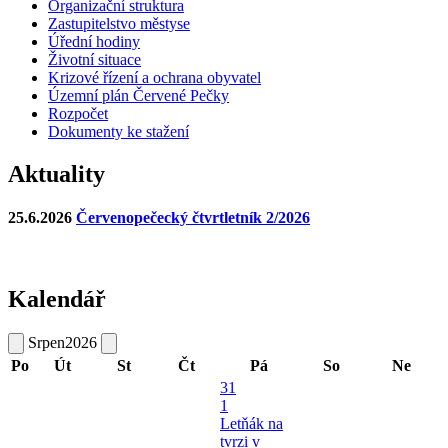
Organizační struktura
Zastupitelstvo městyse
Úřední hodiny
Životní situace
Krizové řízení a ochrana obyvatel
Územní plán Červené Pečky
Rozpočet
Dokumenty ke stažení
Aktuality
25.6.2026
Červenopečecký čtvrtletník 2/2026
Kalendář
Srpen
2026
Po
Út
St
Čt
Pá
So
Ne
31
1
Letňák na
tvrzi v