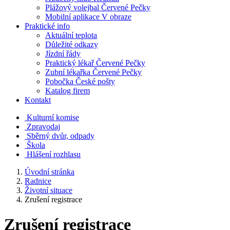
Plážový volejbal Červené Pečky
Mobilní aplikace V obraze
Praktické info
Aktuální teplota
Důležité odkazy
Jízdní řády
Praktický lékař Červené Pečky
Zubní lékařka Červené Pečky
Pobočka České pošty
Katalog firem
Kontakt
Kulturní komise
Zpravodaj
Sběrný dvůr, odpady
Škola
Hlášení rozhlasu
Úvodní stránka
Radnice
Životní situace
Zrušení registrace
Zrušení registrace