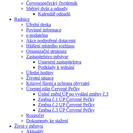
Červenopečecký čtvrtletník
Sběrný dvůr a odpady
Kalendář odpadů
Radnice
Úřední deska
Povinné informace
e-podatelna
Akce podpořené dotacemi
Hlášení místního rozhlasu
Organizační struktura
Zastupitelstvo městyse
Usnesení zastupitelstva
Podklady k jednání
Úřední hodiny
Životní situace
Krizové řízení a ochrana obyvatel
Územní plán Červené Pečky
Úplné znění ÚP po vydání změny č.3
Změna č.1 ÚP Červené Pečky
Změna č.2 UP Červené Pečky
Změna č.3 ÚP Červené Pečky
Rozpočet
Dokumenty ke stažení
Život v městysi
Aktuality