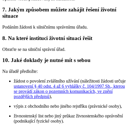
7. Jakým způsobem můžete zahájit řešení životní
situace
Podáním žádosti k silničnímu správnímu úřadu.
8. Na které instituci životní situaci řešit
Obraťte se na silniční správní úřad.
10. Jaké doklady je nutné mít s sebou
Na úřadě předložte:
žádost o povolení zvláštního užívání (náležitosti žádosti určuje
ustanovení § 40 odst. 4 až 6 vyhlášky č. 104/1997 Sb., kterou
se provádí zákon o pozemních komunikacích, ve znění
pozdějších předpisů
),
výpis z obchodního nebo jiného rejstříku (právnické osoby),
živnostenský list nebo jiný průkaz živnostenského oprávnění
(podnikající fyzické osoby).