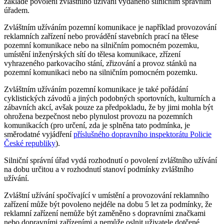
základě povolení zvláštního užívání vydaného silničním správním
úřadem.
Zvláštním užíváním pozemní komunikace je například provozování
reklamních zařízení nebo provádění stavebních prací na tělese
pozemní komunikace nebo na silničním pomocném pozemku,
umístění inženýrských sítí do tělesa komunikace, zřízení
vyhrazeného parkovacího stání, zřizování a provoz stánků na
pozemní komunikaci nebo na silničním pomocném pozemku.
Zvláštním užíváním pozemní komunikace je také pořádání
cyklistických závodů a jiných podobných sportovních, kulturních a
zábavních akcí, avšak pouze za předpokladu, že by jimi mohla být
ohrožena bezpečnost nebo plynulost provozu na pozemních
komunikacích (pro určení, zda je splněna tato podmínka, je
směrodatné vyjádření
příslušného dopravního inspektorátu Policie
České republiky
).
Silniční správní úřad vydá rozhodnutí o povolení zvláštního užívání
na dobu určitou a v rozhodnutí stanoví podmínky zvláštního
užívání.
Zvláštní užívání spočívající v umístění a provozování reklamního
zařízení může být povoleno nejdéle na dobu 5 let za podmínky, že
reklamní zařízení nemůže být zaměněno s dopravními značkami
nebo dopravními zařízeními a nemůže oslnit uživatele dotčené