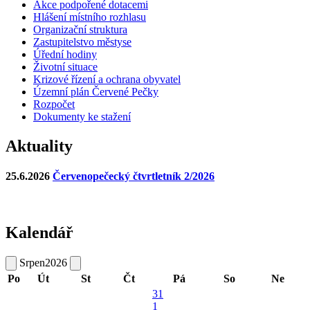
Akce podpořené dotacemi
Hlášení místního rozhlasu
Organizační struktura
Zastupitelstvo městyse
Úřední hodiny
Životní situace
Krizové řízení a ochrana obyvatel
Územní plán Červené Pečky
Rozpočet
Dokumenty ke stažení
Aktuality
25.6.2026
Červenopečecký čtvrtletník 2/2026
Kalendář
Srpen
2026
Po
Út
St
Čt
Pá
So
Ne
31
1