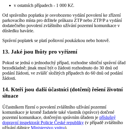
v ostatních případech - 1 000 Kč.
Od správního poplatku je osvobozeno vydání povolení ke zřízení
parkovacího místa pro držitele průkazu ZTP nebo ZTP/P a vydání
dodatečného povolení zvláštního užívání pozemní komunikace v
důsledku havárie.
Správní poplatek se platí poštovní poukázkou nebo hotově.
13. Jaké jsou lhůty pro vyřízení
Pokud se jedná o jednoduchý případ, rozhodne silniční správní úřad
bezodkladně; jinak musí být o žádosti rozhodnuto do 30 dnů od
podání žádosti, ve zvlášť složitých případech do 60 dnů od podání
žádosti.
14. Kteří jsou další účastníci (dotčení) řešení životní
situace
Účastníkem řízení o povolení zvláštního užívání pozemní
komunikace je kromě žadatele také vlastník (správce) dotčené
pozemní komunikace, dotčeným správním úřadem je
příslušný
dopravní inspektorát Policie České republiky
(v případě zvláštního
užívání dálnice
Ministerstvo vnitra
).