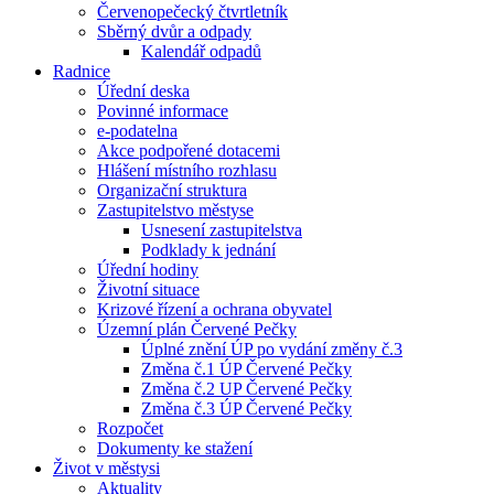
Červenopečecký čtvrtletník
Sběrný dvůr a odpady
Kalendář odpadů
Radnice
Úřední deska
Povinné informace
e-podatelna
Akce podpořené dotacemi
Hlášení místního rozhlasu
Organizační struktura
Zastupitelstvo městyse
Usnesení zastupitelstva
Podklady k jednání
Úřední hodiny
Životní situace
Krizové řízení a ochrana obyvatel
Územní plán Červené Pečky
Úplné znění ÚP po vydání změny č.3
Změna č.1 ÚP Červené Pečky
Změna č.2 UP Červené Pečky
Změna č.3 ÚP Červené Pečky
Rozpočet
Dokumenty ke stažení
Život v městysi
Aktuality