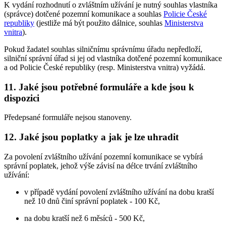
K vydání rozhodnutí o zvláštním užívání je nutný souhlas vlastníka
(správce) dotčené pozemní komunikace a souhlas
Policie České
republiky
(jestliže má být použito dálnice, souhlas
Ministerstva
vnitra
).
Pokud žadatel souhlas silničnímu správnímu úřadu nepředloží,
silniční správní úřad si jej od vlastníka dotčené pozemní komunikace
a od Policie České republiky (resp. Ministerstva vnitra) vyžádá.
11. Jaké jsou potřebné formuláře a kde jsou k
dispozici
Předepsané formuláře nejsou stanoveny.
12. Jaké jsou poplatky a jak je lze uhradit
Za povolení zvláštního užívání pozemní komunikace se vybírá
správní poplatek, jehož výše závisí na délce trvání zvláštního
užívání:
v případě vydání povolení zvláštního užívání na dobu kratší
než 10 dnů činí správní poplatek - 100 Kč,
na dobu kratší než 6 měsíců - 500 Kč,