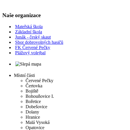
Naše organizace
Mateřská škola
Základní škola
Junák - český skaut
Sbor dobrovolných hasičů
FK Červené Pečky
Plážový volejbal
Místní části
Červené Pečky
Čertovka
Bojiště
Bohouňovice I.
Bořetice
Dobešovice
Dolany
Hranice
Malá Vysoká
Opatovice