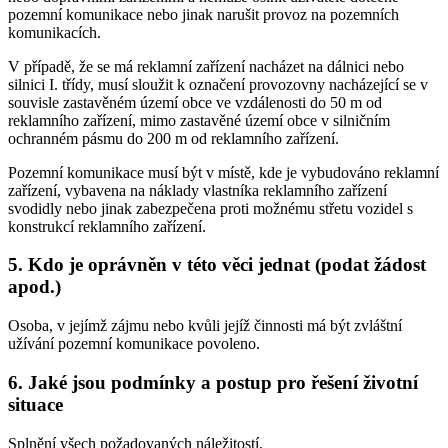
pozemní komunikace nebo jinak narušit provoz na pozemních
komunikacích.
V případě, že se má reklamní zařízení nacházet na dálnici nebo
silnici I. třídy, musí sloužit k označení provozovny nacházející se v
souvisle zastavěném území obce ve vzdálenosti do 50 m od
reklamního zařízení, mimo zastavěné území obce v silničním
ochranném pásmu do 200 m od reklamního zařízení.
Pozemní komunikace musí být v místě, kde je vybudováno reklamní
zařízení, vybavena na náklady vlastníka reklamního zařízení
svodidly nebo jinak zabezpečena proti možnému střetu vozidel s
konstrukcí reklamního zařízení.
5. Kdo je oprávněn v této věci jednat (podat žádost
apod.)
Osoba, v jejímž zájmu nebo kvůli jejíž činnosti má být zvláštní
užívání pozemní komunikace povoleno.
6. Jaké jsou podmínky a postup pro řešení životní
situace
Splnění všech požadovaných náležitostí.