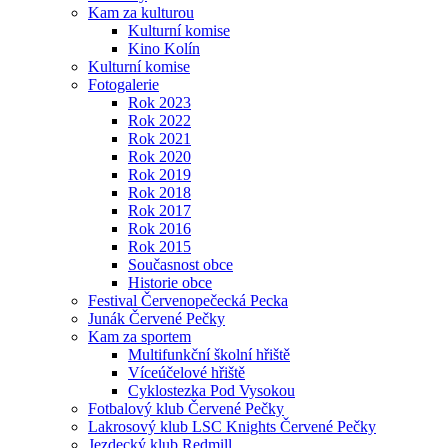
Kam za kulturou
Kulturní komise
Kino Kolín
Kulturní komise
Fotogalerie
Rok 2023
Rok 2022
Rok 2021
Rok 2020
Rok 2019
Rok 2018
Rok 2017
Rok 2016
Rok 2015
Současnost obce
Historie obce
Festival Červenopečecká Pecka
Junák Červené Pečky
Kam za sportem
Multifunkční školní hřiště
Víceúčelové hřiště
Cyklostezka Pod Vysokou
Fotbalový klub Červené Pečky
Lakrosový klub LSC Knights Červené Pečky
Jezdecký klub Redmill