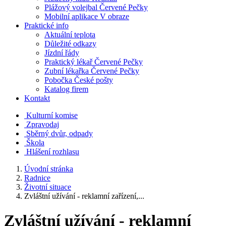
Plážový volejbal Červené Pečky
Mobilní aplikace V obraze
Praktické info
Aktuální teplota
Důležité odkazy
Jízdní řády
Praktický lékař Červené Pečky
Zubní lékařka Červené Pečky
Pobočka České pošty
Katalog firem
Kontakt
Kulturní komise
Zpravodaj
Sběrný dvůr, odpady
Škola
Hlášení rozhlasu
Úvodní stránka
Radnice
Životní situace
Zvláštní užívání - reklamní zařízení,...
Zvláštní užívání - reklamní