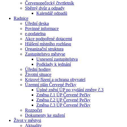
Červenopečecký čtvrtletník
Sběrný dvůr a odpady
Kalendář odpadů
Radnice
Úřední deska
Povinné informace
e-podatelna
Akce podpořené dotacemi
Hlášení místního rozhlasu
Organizační struktura
Zastupitelstvo městyse
Usnesení zastupitelstva
Podklady k jednání
Úřední hodiny
Životní situace
Krizové řízení a ochrana obyvatel
Územní plán Červené Pečky
Úplné znění ÚP po vydání změny č.3
Změna č.1 ÚP Červené Pečky
Změna č.2 UP Červené Pečky
Změna č.3 ÚP Červené Pečky
Rozpočet
Dokumenty ke stažení
Život v městysi
Aktuality