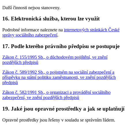
Další činnosti nejsou stanoveny.
16. Elektronická služba, kterou lze využít
Podrobné informace naleznete na
internetových stránkách České
správy sociálního zabezpečení
.
17. Podle kterého právního předpisu se postupuje
Zákon č. 155/1995 Sb., o důchodovém pojištění, ve znění
pozdějších předpisů
Zákon č. 589/1992 Sb., o pojistném na sociální zabezpečení a
příspěvku na státní politiku zaměstnanosti, ve znění pozdějších
předpisů
Zákon č. 582/1991 Sb., o organizaci a provádění sociálního
zabezpečení, ve znění pozdějších předpisů
19. Jaké jsou opravné prostředky a jak se uplatňují
Opravné prostředky jsou řešeny v souladu se správním řádem.