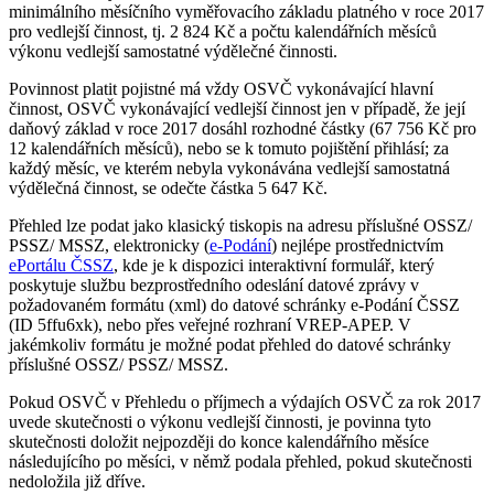
minimálního měsíčního vyměřovacího základu platného v roce 2017
pro vedlejší činnost, tj. 2 824 Kč a počtu kalendářních měsíců
výkonu vedlejší samostatné výdělečné činnosti.
Povinnost platit pojistné má vždy OSVČ vykonávající hlavní
činnost, OSVČ vykonávající vedlejší činnost jen v případě, že její
daňový základ v roce 2017 dosáhl rozhodné částky (67 756 Kč pro
12 kalendářních měsíců), nebo se k tomuto pojištění přihlásí; za
každý měsíc, ve kterém nebyla vykonávána vedlejší samostatná
výdělečná činnost, se odečte částka 5 647 Kč.
Přehled lze podat jako klasický tiskopis na adresu příslušné OSSZ/
PSSZ/ MSSZ, elektronicky (
e-Podání
) nejlépe prostřednictvím
ePortálu ČSSZ
, kde je k dispozici interaktivní formulář, který
poskytuje službu bezprostředního odeslání datové zprávy v
požadovaném formátu (xml) do datové schránky e-Podání ČSSZ
(ID 5ffu6xk), nebo přes veřejné rozhraní VREP-APEP. V
jakémkoliv formátu je možné podat přehled do datové schránky
příslušné OSSZ/ PSSZ/ MSSZ.
Pokud OSVČ v Přehledu o příjmech a výdajích OSVČ za rok 2017
uvede skutečnosti o výkonu vedlejší činnosti, je povinna tyto
skutečnosti doložit nejpozději do konce kalendářního měsíce
následujícího po měsíci, v němž podala přehled, pokud skutečnosti
nedoložila již dříve.