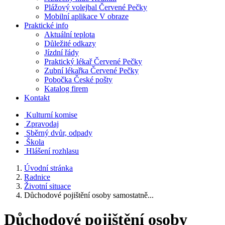
Plážový volejbal Červené Pečky
Mobilní aplikace V obraze
Praktické info
Aktuální teplota
Důležité odkazy
Jízdní řády
Praktický lékař Červené Pečky
Zubní lékařka Červené Pečky
Pobočka České pošty
Katalog firem
Kontakt
Kulturní komise
Zpravodaj
Sběrný dvůr, odpady
Škola
Hlášení rozhlasu
Úvodní stránka
Radnice
Životní situace
Důchodové pojištění osoby samostatně...
Důchodové pojištění osoby