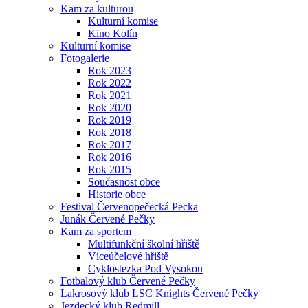
Kam za kulturou
Kulturní komise
Kino Kolín
Kulturní komise
Fotogalerie
Rok 2023
Rok 2022
Rok 2021
Rok 2020
Rok 2019
Rok 2018
Rok 2017
Rok 2016
Rok 2015
Současnost obce
Historie obce
Festival Červenopečecká Pecka
Junák Červené Pečky
Kam za sportem
Multifunkční školní hřiště
Víceúčelové hřiště
Cyklostezka Pod Vysokou
Fotbalový klub Červené Pečky
Lakrosový klub LSC Knights Červené Pečky
Jezdecký klub Redmill