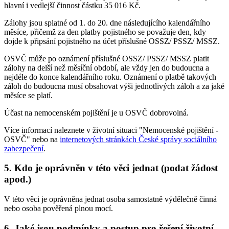
hlavní i vedlejší činnost částku 35 016 Kč.
Zálohy jsou splatné od 1. do 20. dne následujícího kalendářního
měsíce, přičemž za den platby pojistného se považuje den, kdy
dojde k připsání pojistného na účet příslušné OSSZ/ PSSZ/ MSSZ.
OSVČ může po oznámení příslušné OSSZ/ PSSZ/ MSSZ platit
zálohy na delší než měsíční období, ale vždy jen do budoucna a
nejdéle do konce kalendářního roku. Oznámení o platbě takových
záloh do budoucna musí obsahovat výši jednotlivých záloh a za jaké
měsíce se platí.
Účast na nemocenském pojištění je u OSVČ dobrovolná.
Více informací naleznete v životní situaci "Nemocenské pojištění -
OSVČ" nebo na
internetových stránkách České správy sociálního
zabezpečení
.
5. Kdo je oprávněn v této věci jednat (podat žádost
apod.)
V této věci je oprávněna jednat osoba samostatně výdělečně činná
nebo osoba pověřená plnou mocí.
6. Jaké jsou podmínky a postup pro řešení životní