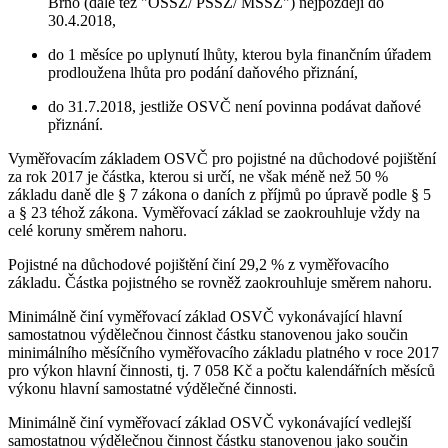
Brno (dále též "OSSZ/ PSSZ/ MSSZ") nejpozději do
30.4.2018,
do 1 měsíce po uplynutí lhůty, kterou byla finančním úřadem
prodloužena lhůta pro podání daňového přiznání,
do 31.7.2018, jestliže OSVČ není povinna podávat daňové
přiznání.
Vyměřovacím základem OSVČ pro pojistné na důchodové pojištění
za rok 2017 je částka, kterou si určí, ne však méně než 50 %
základu daně dle § 7 zákona o daních z příjmů po úpravě podle § 5
a § 23 téhož zákona. Vyměřovací základ se zaokrouhluje vždy na
celé koruny směrem nahoru.
Pojistné na důchodové pojištění činí 29,2 % z vyměřovacího
základu. Částka pojistného se rovněž zaokrouhluje směrem nahoru.
Minimálně činí vyměřovací základ OSVČ vykonávající hlavní
samostatnou výdělečnou činnost částku stanovenou jako součin
minimálního měsíčního vyměřovacího základu platného v roce 2017
pro výkon hlavní činnosti, tj. 7 058 Kč a počtu kalendářních měsíců
výkonu hlavní samostatné výdělečné činnosti.
Minimálně činí vyměřovací základ OSVČ vykonávající vedlejší
samostatnou výdělečnou činnost částku stanovenou jako součin