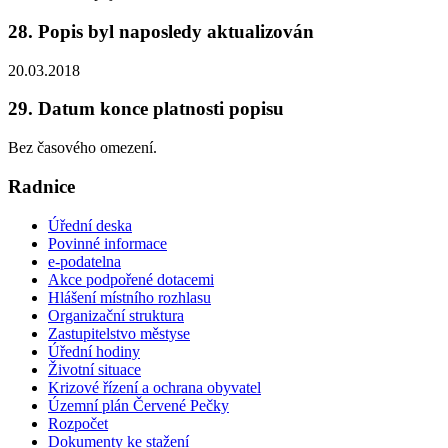
28. Popis byl naposledy aktualizován
20.03.2018
29. Datum konce platnosti popisu
Bez časového omezení.
Radnice
Úřední deska
Povinné informace
e-podatelna
Akce podpořené dotacemi
Hlášení místního rozhlasu
Organizační struktura
Zastupitelstvo městyse
Úřední hodiny
Životní situace
Krizové řízení a ochrana obyvatel
Územní plán Červené Pečky
Rozpočet
Dokumenty ke stažení