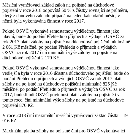
Měsíční vyměřovací základ záloh na pojistné na důchodové
pojištění v roce 2018 odpovídá 50 % z částky rovnající se průměru,
který z daňového základu připadá na jeden kalendářní měsíc, v
němž byla vykonávána činnost v roce 2017.
Pokud OSVČ vykonává samostatnou výdělečnou činnost jako
hlavní, bude do podání Přehledu o příjmech a výdajích OSVČ za
rok 2017 platit zálohy na pojistné na důchodové pojištění minimálně
2 061 Kč měsíčně, po podání Přehledu o příjmech a výdajích
OSVČ za rok 2017 činí minimální výše zálohy na pojistné na
důchodové pojištění 2 179 Kč.
Pokud OSVČ vykonává samostatnou výdělečnou činnost jako
vedlejší a byla v roce 2016 účastna důchodového pojištění, bude do
podání Přehledu o příjmech a výdajích OSVČ za rok 2017 platit
zálohy na pojistné na důchodové pojištění minimálně 825 Kč
měsíčně, po podání Přehledu o příjmech a výdajích OSVČ za rok
2017, bude-li mít OSVČ povinnost platit zálohy na pojistné i v
tomto roce, činí minimální výše zálohy na pojistné na důchodové
pojištění 876 Kč.
V roce 2018 činí maximální měsíční vyměřovací základ částku 119
916 Kč.
Maximální platba zálohy na pojistné činí pro OSVČ vykonávající