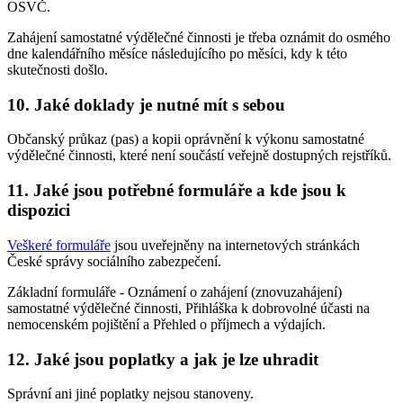
OSVČ.
Zahájení samostatné výdělečné činnosti je třeba oznámit do osmého
dne kalendářního měsíce následujícího po měsíci, kdy k této
skutečnosti došlo.
10. Jaké doklady je nutné mít s sebou
Občanský průkaz (pas) a kopii oprávnění k výkonu samostatné
výdělečné činnosti, které není součástí veřejně dostupných rejstříků.
11. Jaké jsou potřebné formuláře a kde jsou k
dispozici
Veškeré formuláře
jsou uveřejněny na internetových stránkách
České správy sociálního zabezpečení.
Základní formuláře - Oznámení o zahájení (znovuzahájení)
samostatné výdělečné činnosti, Přihláška k dobrovolné účasti na
nemocenském pojištění a Přehled o příjmech a výdajích.
12. Jaké jsou poplatky a jak je lze uhradit
Správní ani jiné poplatky nejsou stanoveny.