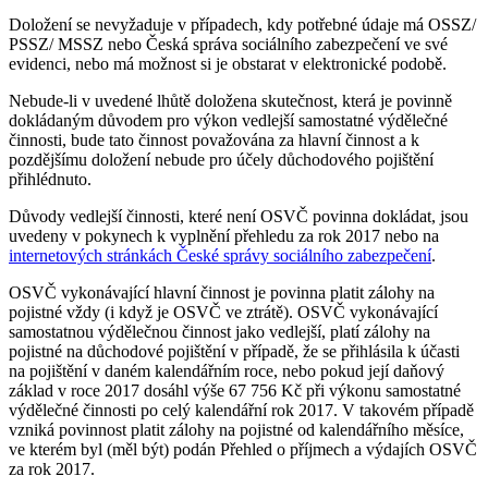
Doložení se nevyžaduje v případech, kdy potřebné údaje má OSSZ/
PSSZ/ MSSZ nebo Česká správa sociálního zabezpečení ve své
evidenci, nebo má možnost si je obstarat v elektronické podobě.
Nebude-li v uvedené lhůtě doložena skutečnost, která je povinně
dokládaným důvodem pro výkon vedlejší samostatné výdělečné
činnosti, bude tato činnost považována za hlavní činnost a k
pozdějšímu doložení nebude pro účely důchodového pojištění
přihlédnuto.
Důvody vedlejší činnosti, které není OSVČ povinna dokládat, jsou
uvedeny v pokynech k vyplnění přehledu za rok 2017 nebo na
internetových stránkách České správy sociálního zabezpečení
.
OSVČ vykonávající hlavní činnost je povinna platit zálohy na
pojistné vždy (i když je OSVČ ve ztrátě). OSVČ vykonávající
samostatnou výdělečnou činnost jako vedlejší, platí zálohy na
pojistné na důchodové pojištění v případě, že se přihlásila k účasti
na pojištění v daném kalendářním roce, nebo pokud její daňový
základ v roce 2017 dosáhl výše 67 756 Kč při výkonu samostatné
výdělečné činnosti po celý kalendářní rok 2017. V takovém případě
vzniká povinnost platit zálohy na pojistné od kalendářního měsíce,
ve kterém byl (měl být) podán Přehled o příjmech a výdajích OSVČ
za rok 2017.