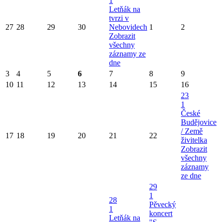
1
Letňák na
tvrzi v
27
28
29
30
Nebovidech
1
2
Zobrazit
všechny
záznamy ze
dne
3
4
5
6
7
8
9
10
11
12
13
14
15
16
23
1
České
Budějovice
/ Země
17
18
19
20
21
22
živitelka
Zobrazit
všechny
záznamy
ze dne
29
1
28
Pěvecký
1
koncert
Letňák na