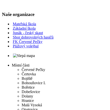
Naše organizace
Mateřská škola
Základní škola
Junák - český skaut
Sbor dobrovolných hasičů
FK Červené Pečky
Plážový volejbal
Místní části
Červené Pečky
Čertovka
Bojiště
Bohouňovice I.
Bořetice
Dobešovice
Dolany
Hranice
Malá Vysoká
Opatovice