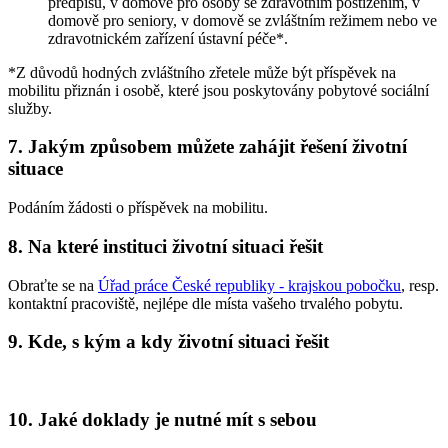
předpisů, v domově pro osoby se zdravotním postižením, v
domově pro seniory, v domově se zvláštním režimem nebo ve
zdravotnickém zařízení ústavní péče*.
*Z důvodů hodných zvláštního zřetele může být příspěvek na
mobilitu přiznán i osobě, které jsou poskytovány pobytové sociální
služby.
7. Jakým způsobem můžete zahájit řešení životní
situace
Podáním žádosti o příspěvek na mobilitu.
8. Na které instituci životní situaci řešit
Obraťte se na
Úřad práce České republiky - krajskou pobočku
, resp.
kontaktní pracoviště, nejlépe dle místa vašeho trvalého pobytu.
9. Kde, s kým a kdy životní situaci řešit
10. Jaké doklady je nutné mít s sebou