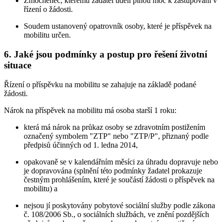
Zmocněnec, kterému žadatel udělí plnou moc k zastupování v
řízení o žádosti.
Soudem ustanovený opatrovník osoby, které je příspěvek na
mobilitu určen.
6. Jaké jsou podmínky a postup pro řešení životní
situace
Řízení o příspěvku na mobilitu se zahajuje na základě podané
žádosti.
Nárok na příspěvek na mobilitu má osoba starší 1 roku:
která má nárok na průkaz osoby se zdravotním postižením
označený symbolem "ZTP" nebo "ZTP/P", přiznaný podle
předpisů účinných od 1. ledna 2014,
opakovaně se v kalendářním měsíci za úhradu dopravuje nebo
je dopravována (splnění této podmínky žadatel prokazuje
čestným prohlášením, které je součástí žádosti o příspěvek na
mobilitu) a
nejsou jí poskytovány pobytové sociální služby podle zákona
č. 108/2006 Sb., o sociálních službách, ve znění pozdějších