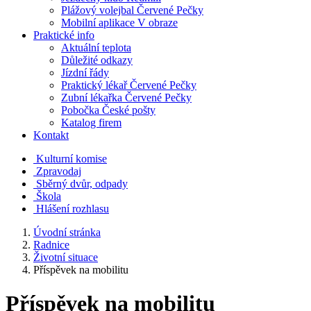
Plážový volejbal Červené Pečky
Mobilní aplikace V obraze
Praktické info
Aktuální teplota
Důležité odkazy
Jízdní řády
Praktický lékař Červené Pečky
Zubní lékařka Červené Pečky
Pobočka České pošty
Katalog firem
Kontakt
Kulturní komise
Zpravodaj
Sběrný dvůr, odpady
Škola
Hlášení rozhlasu
Úvodní stránka
Radnice
Životní situace
Příspěvek na mobilitu
Příspěvek na mobilitu