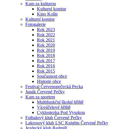
Kam za kulturou
Kulturní komise
Kino Kolín
Kulturní komise
Fotogalerie
Rok 2023
Rok 2022
Rok 2021
Rok 2020
Rok 2019
Rok 2018
Rok 2017
Rok 2016
Rok 2015
Současnost obce
Historie obce
Festival Červenopečecká Pecka
Junák Červené Pečky
Kam za sportem
Multifunkční školní hřiště
Víceúčelové hřiště
Cyklostezka Pod Vysokou
Fotbalový klub Červené Pečky
Lakrosový klub LSC Knights Červené Pečky
Jezdecký klub Redmill