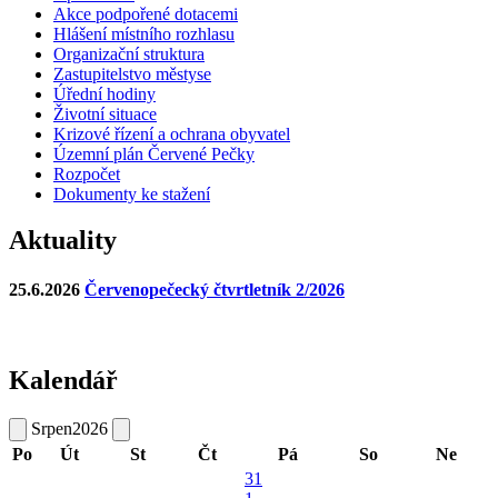
Akce podpořené dotacemi
Hlášení místního rozhlasu
Organizační struktura
Zastupitelstvo městyse
Úřední hodiny
Životní situace
Krizové řízení a ochrana obyvatel
Územní plán Červené Pečky
Rozpočet
Dokumenty ke stažení
Aktuality
25.6.2026
Červenopečecký čtvrtletník 2/2026
Kalendář
Srpen
2026
Po
Út
St
Čt
Pá
So
Ne
31