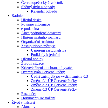
Červenopečecký čtvrtletník
Sběrný dvůr a odpady
Kalendář odpadů
Radnice
Úřední deska
Povinné informace
e-podatelna
Akce podpořené dotacemi
Hlášení místního rozhlasu
Organizační struktura
Zastupitelstvo městyse
Usnesení zastupitelstva
Podklady k jednání
Úřední hodiny
Životní situace
Krizové řízení a ochrana obyvatel
Územní plán Červené Pečky
Úplné znění ÚP po vydání změny č.3
Změna č.1 ÚP Červené Pečky
Změna č.2 UP Červené Pečky
Změna č.3 ÚP Červené Pečky
Rozpočet
Dokumenty ke stažení
Život v městysi
Aktuality