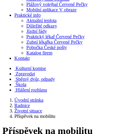
Plážový volejbal Červené Pečky
Mobilní aplikace V obraze
Praktické info
Aktuální teplota
Důležité odkazy
Jízdní řády
Praktický lékař Červené Pečky
Zubní lékařka Červené Pečky
Pobočka České pošty
Katalog firem
Kontakt
Kulturní komise
Zpravodaj
Sběrný dvůr, odpady
Škola
Hlášení rozhlasu
Úvodní stránka
Radnice
Životní situace
Příspěvek na mobilitu
Příspěvek na mobilitu