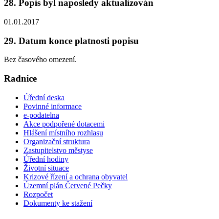
28. Popis byl naposledy aktualizován
01.01.2017
29. Datum konce platnosti popisu
Bez časového omezení.
Radnice
Úřední deska
Povinné informace
e-podatelna
Akce podpořené dotacemi
Hlášení místního rozhlasu
Organizační struktura
Zastupitelstvo městyse
Úřední hodiny
Životní situace
Krizové řízení a ochrana obyvatel
Územní plán Červené Pečky
Rozpočet
Dokumenty ke stažení