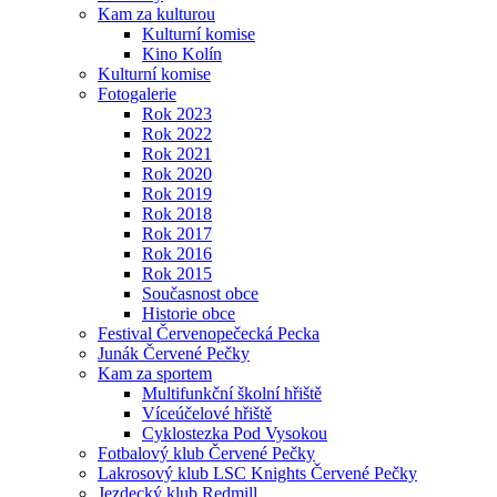
Kam za kulturou
Kulturní komise
Kino Kolín
Kulturní komise
Fotogalerie
Rok 2023
Rok 2022
Rok 2021
Rok 2020
Rok 2019
Rok 2018
Rok 2017
Rok 2016
Rok 2015
Současnost obce
Historie obce
Festival Červenopečecká Pecka
Junák Červené Pečky
Kam za sportem
Multifunkční školní hřiště
Víceúčelové hřiště
Cyklostezka Pod Vysokou
Fotbalový klub Červené Pečky
Lakrosový klub LSC Knights Červené Pečky
Jezdecký klub Redmill