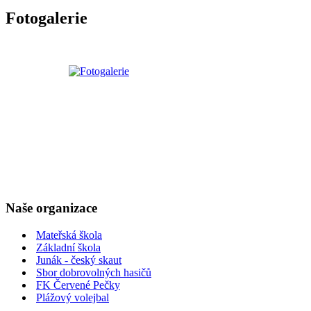
Fotogalerie
Naše organizace
Mateřská škola
Základní škola
Junák - český skaut
Sbor dobrovolných hasičů
FK Červené Pečky
Plážový volejbal