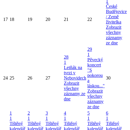
1
České
Budějovice
/ Země
17
18
19
20
21
22
živitelka
Zobrazit
všechny
záznamy
ze dne
29
1
28
Pěvecký
1
koncert
Letňák na
"S
tvrzi v
pokorou
24
25
26
27
Nebovidech
30
a
Zobrazit
láskou..."
všechny
Zobrazit
záznamy ze
všechny
dne
záznamy
ze dne
1
2
3
4
5
6
1
1
1
1
1
1
Tištěný
Tištěný
Tištěný
Tištěný
Tištěný
Tištěný
kalendář
kalendář
kalendář
kalendář
kalendář
kalendář