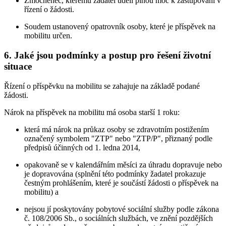
Zmocněnec, kterému žadatel udělí plnou moc k zastupování v
řízení o žádosti.
Soudem ustanovený opatrovník osoby, které je příspěvek na
mobilitu určen.
6. Jaké jsou podmínky a postup pro řešení životní
situace
Řízení o příspěvku na mobilitu se zahajuje na základě podané
žádosti.
Nárok na příspěvek na mobilitu má osoba starší 1 roku:
která má nárok na průkaz osoby se zdravotním postižením
označený symbolem "ZTP" nebo "ZTP/P", přiznaný podle
předpisů účinných od 1. ledna 2014,
opakovaně se v kalendářním měsíci za úhradu dopravuje nebo
je dopravována (splnění této podmínky žadatel prokazuje
čestným prohlášením, které je součástí žádosti o příspěvek na
mobilitu) a
nejsou jí poskytovány pobytové sociální služby podle zákona
č. 108/2006 Sb., o sociálních službách, ve znění pozdějších