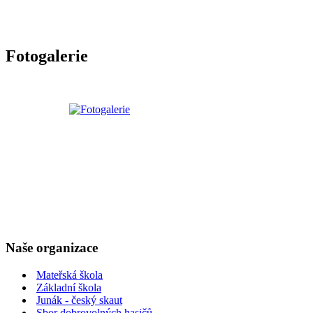
Fotogalerie
Naše organizace
Mateřská škola
Základní škola
Junák - český skaut
Sbor dobrovolných hasičů