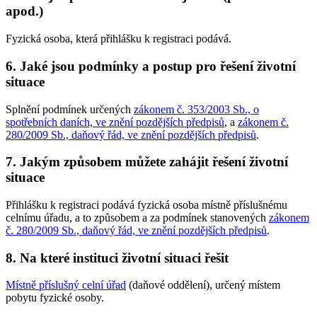
apod.)
Fyzická osoba, která přihlášku k registraci podává.
6. Jaké jsou podmínky a postup pro řešení životní
situace
Splnění podmínek určených
zákonem č. 353/2003 Sb., o
spotřebních daních, ve znění pozdějších předpisů
, a
zákonem č.
280/2009 Sb., daňový řád, ve znění pozdějších předpisů
.
7. Jakým způsobem můžete zahájit řešení životní
situace
Přihlášku k registraci podává fyzická osoba místně příslušnému
celnímu úřadu, a to způsobem a za podmínek stanovených
zákonem
č. 280/2009 Sb., daňový řád, ve znění pozdějších předpisů
.
8. Na které instituci životní situaci řešit
Místně příslušný celní úřad
(daňové oddělení), určený místem
pobytu fyzické osoby.