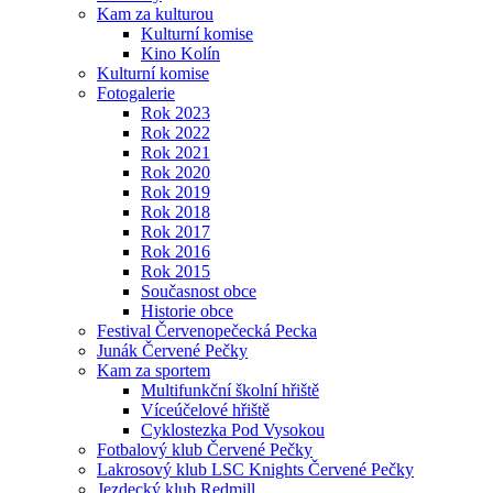
Kam za kulturou
Kulturní komise
Kino Kolín
Kulturní komise
Fotogalerie
Rok 2023
Rok 2022
Rok 2021
Rok 2020
Rok 2019
Rok 2018
Rok 2017
Rok 2016
Rok 2015
Současnost obce
Historie obce
Festival Červenopečecká Pecka
Junák Červené Pečky
Kam za sportem
Multifunkční školní hřiště
Víceúčelové hřiště
Cyklostezka Pod Vysokou
Fotbalový klub Červené Pečky
Lakrosový klub LSC Knights Červené Pečky
Jezdecký klub Redmill