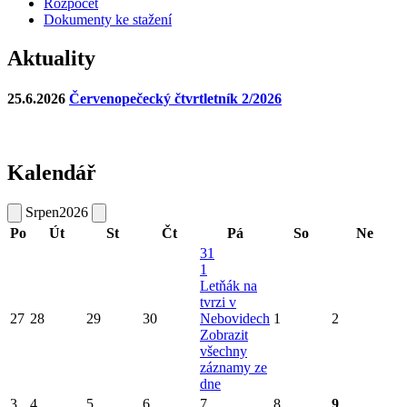
Rozpočet
Dokumenty ke stažení
Aktuality
25.6.2026
Červenopečecký čtvrtletník 2/2026
Kalendář
Srpen
2026
Po
Út
St
Čt
Pá
So
Ne
31
1
Letňák na
tvrzi v
27
28
29
30
Nebovidech
1
2
Zobrazit
všechny
záznamy ze
dne
3
4
5
6
7
8
9