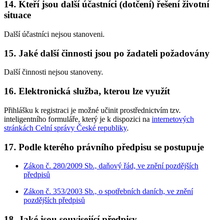
14. Kteří jsou další účastníci (dotčení) řešení životní
situace
Další účastníci nejsou stanoveni.
15. Jaké další činnosti jsou po žadateli požadovány
Další činnosti nejsou stanoveny.
16. Elektronická služba, kterou lze využít
Přihlášku k registraci je možné učinit prostřednictvím tzv.
inteligentního formuláře, který je k dispozici na
internetových
stránkách Celní správy České republiky
.
17. Podle kterého právního předpisu se postupuje
Zákon č. 280/2009 Sb., daňový řád, ve znění pozdějších
předpisů
Zákon č. 353/2003 Sb., o spotřebních daních, ve znění
pozdějších předpisů
18. Jaké jsou související předpisy