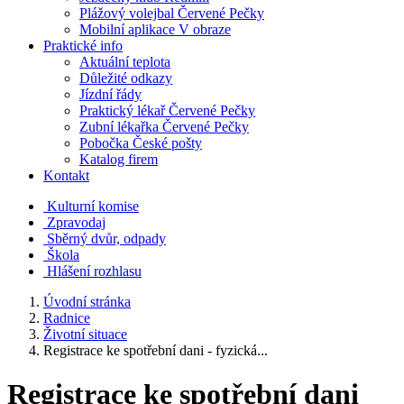
Plážový volejbal Červené Pečky
Mobilní aplikace V obraze
Praktické info
Aktuální teplota
Důležité odkazy
Jízdní řády
Praktický lékař Červené Pečky
Zubní lékařka Červené Pečky
Pobočka České pošty
Katalog firem
Kontakt
Kulturní komise
Zpravodaj
Sběrný dvůr, odpady
Škola
Hlášení rozhlasu
Úvodní stránka
Radnice
Životní situace
Registrace ke spotřební dani - fyzická...
Registrace ke spotřební dani