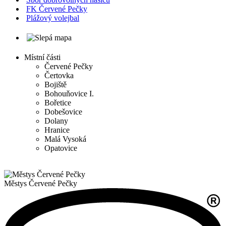
FK Červené Pečky
Plážový volejbal
Místní části
Červené Pečky
Čertovka
Bojiště
Bohouňovice I.
Bořetice
Dobešovice
Dolany
Hranice
Malá Vysoká
Opatovice
Městys
Červené Pečky