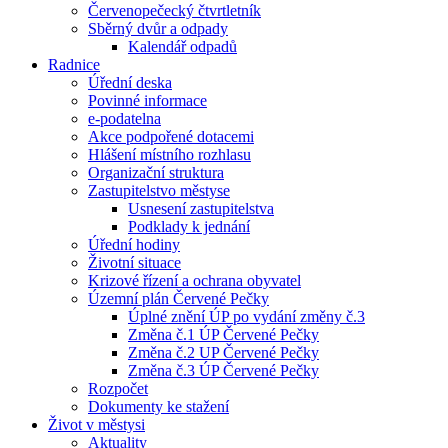
Červenopečecký čtvrtletník
Sběrný dvůr a odpady
Kalendář odpadů
Radnice
Úřední deska
Povinné informace
e-podatelna
Akce podpořené dotacemi
Hlášení místního rozhlasu
Organizační struktura
Zastupitelstvo městyse
Usnesení zastupitelstva
Podklady k jednání
Úřední hodiny
Životní situace
Krizové řízení a ochrana obyvatel
Územní plán Červené Pečky
Úplné znění ÚP po vydání změny č.3
Změna č.1 ÚP Červené Pečky
Změna č.2 UP Červené Pečky
Změna č.3 ÚP Červené Pečky
Rozpočet
Dokumenty ke stažení
Život v městysi
Aktuality