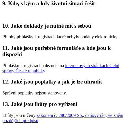
9. Kde, s kým a kdy životní situaci řešit
10. Jaké doklady je nutné mít s sebou
Přílohy přihlášky k registraci, které nebyly podány elektronicky.
11. Jaké jsou potřebné formuláře a kde jsou k
dispozici
Přihlášku k registraci naleznete na
internetových stránkách Celní
správy České republiky
.
12. Jaké jsou poplatky a jak je lze uhradit
Správní poplatky nejsou stanoveny.
13. Jaké jsou lhůty pro vyřízení
Lhůty jsou určeny
zákonem č. 280/2009 Sb., daňový řád, ve znění
pozdějších předpisů
.