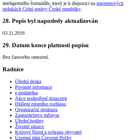
inteligentního formuláře, který je k dispozici na
internetových
stránkách Celní správy České republiky
.
28. Popis byl naposledy aktualizován
03.11.2016
29. Datum konce platnosti popisu
Bez časového omezení.
Radnice
Úřední deska
Povinné informace
e-podatelna
Akce podpořené dotacemi
Hlášení místního rozhlasu
Organizační struktura
Zastupitelstvo městyse
Úřední hodiny
Životní situace
Krizové řízení a ochrana obyvatel
Územní plán Červené Pečky