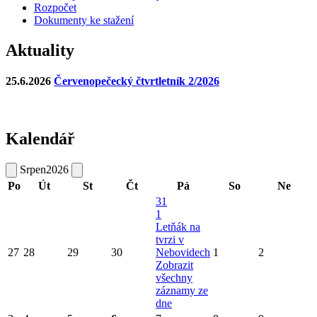
Rozpočet
Dokumenty ke stažení
Aktuality
25.6.2026
Červenopečecký čtvrtletník 2/2026
Kalendář
Srpen
2026
Po
Út
St
Čt
Pá
So
Ne
31
1
Letňák na
tvrzi v
27
28
29
30
Nebovidech
1
2
Zobrazit
všechny
záznamy ze
dne