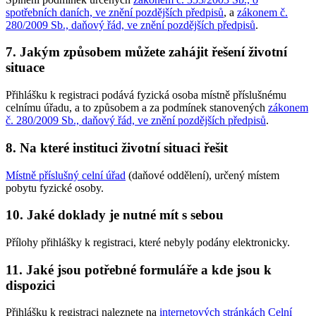
spotřebních daních, ve znění pozdějších předpisů
, a
zákonem č.
280/2009 Sb., daňový řád, ve znění pozdějších předpisů
.
7. Jakým způsobem můžete zahájit řešení životní
situace
Přihlášku k registraci podává fyzická osoba místně příslušnému
celnímu úřadu, a to způsobem a za podmínek stanovených
zákonem
č. 280/2009 Sb., daňový řád, ve znění pozdějších předpisů
.
8. Na které instituci životní situaci řešit
Místně příslušný celní úřad
(daňové oddělení), určený místem
pobytu fyzické osoby.
10. Jaké doklady je nutné mít s sebou
Přílohy přihlášky k registraci, které nebyly podány elektronicky.
11. Jaké jsou potřebné formuláře a kde jsou k
dispozici
Přihlášku k registraci naleznete na
internetových stránkách Celní