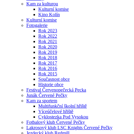
Kam za kulturou
Kulturní komise
Kino Kolín
Kulturní komise
Fotogalerie
Rok 2023
Rok 2022
Rok 2021
Rok 2020
Rok 2019
Rok 2018
Rok 2017
Rok 2016
Rok 2015
Současnost obce
Historie obce
Festival Červenopečecká Pecka
Junák Červené Pečky
Kam za sportem
Multifunkční školní hřiště
Víceúčelové hřiště
Cyklostezka Pod Vysokou
Fotbalový klub Červené Pečky
Lakrosový klub LSC Knights Červené Pečky
Jezdecký klub Redmill