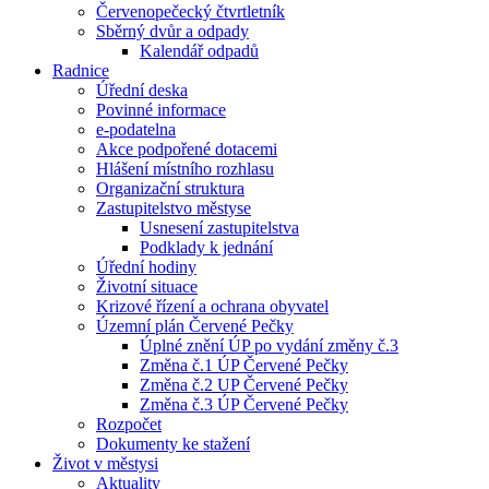
Červenopečecký čtvrtletník
Sběrný dvůr a odpady
Kalendář odpadů
Radnice
Úřední deska
Povinné informace
e-podatelna
Akce podpořené dotacemi
Hlášení místního rozhlasu
Organizační struktura
Zastupitelstvo městyse
Usnesení zastupitelstva
Podklady k jednání
Úřední hodiny
Životní situace
Krizové řízení a ochrana obyvatel
Územní plán Červené Pečky
Úplné znění ÚP po vydání změny č.3
Změna č.1 ÚP Červené Pečky
Změna č.2 UP Červené Pečky
Změna č.3 ÚP Červené Pečky
Rozpočet
Dokumenty ke stažení
Život v městysi
Aktuality