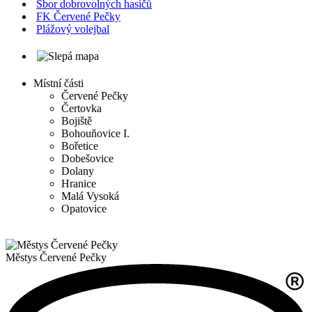
Sbor dobrovolných hasičů
FK Červené Pečky
Plážový volejbal
Místní části
Červené Pečky
Čertovka
Bojiště
Bohouňovice I.
Bořetice
Dobešovice
Dolany
Hranice
Malá Vysoká
Opatovice
Městys
Červené Pečky