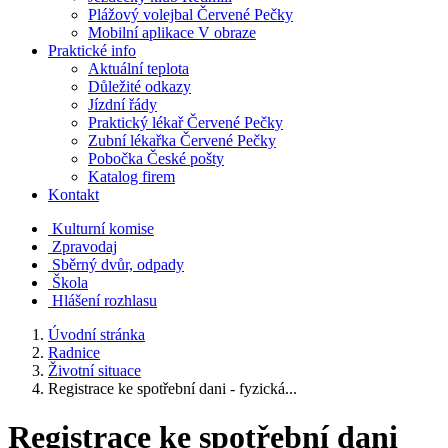
Plážový volejbal Červené Pečky
Mobilní aplikace V obraze
Praktické info
Aktuální teplota
Důležité odkazy
Jízdní řády
Praktický lékař Červené Pečky
Zubní lékařka Červené Pečky
Pobočka České pošty
Katalog firem
Kontakt
Kulturní komise
Zpravodaj
Sběrný dvůr, odpady
Škola
Hlášení rozhlasu
Úvodní stránka
Radnice
Životní situace
Registrace ke spotřební dani - fyzická...
Registrace ke spotřební dani