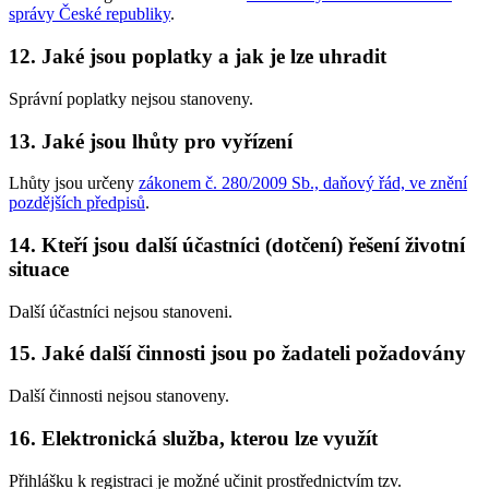
správy České republiky
.
12. Jaké jsou poplatky a jak je lze uhradit
Správní poplatky nejsou stanoveny.
13. Jaké jsou lhůty pro vyřízení
Lhůty jsou určeny
zákonem č. 280/2009 Sb., daňový řád, ve znění
pozdějších předpisů
.
14. Kteří jsou další účastníci (dotčení) řešení životní
situace
Další účastníci nejsou stanoveni.
15. Jaké další činnosti jsou po žadateli požadovány
Další činnosti nejsou stanoveny.
16. Elektronická služba, kterou lze využít
Přihlášku k registraci je možné učinit prostřednictvím tzv.