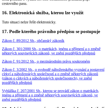
cestovního pasu.
16. Elektronická služba, kterou lze využít
Tuto situaci nelze řešit elektronicky.
17. Podle kterého právního předpisu se postupuje
Zákon č. 89/2012 Sb., občanský zákoník
Zákon č. 301/2000 Sb., o matrikách, jménu a příjmení a o změně
některých souvisejících zákonů, ve znění pozdějších předpisů
Zákon č. 91/2012 Sb., o mezinárodním právu soukromém
Zákon č. 3/2002 Sb., o svobodě náboženského vyznání a postavení
církví a náboženských společností a o změně některých zákonů
(zákon o církvích a náboženských společnostech), ve znění
pozdějších předpisů
Vyhláška č. 207/2001 Sb., kterou se provádí zákon o matrikách,
jménu a příjmení a o změně některých souvisejících zákonů, ve
znění pozdějších předpisů