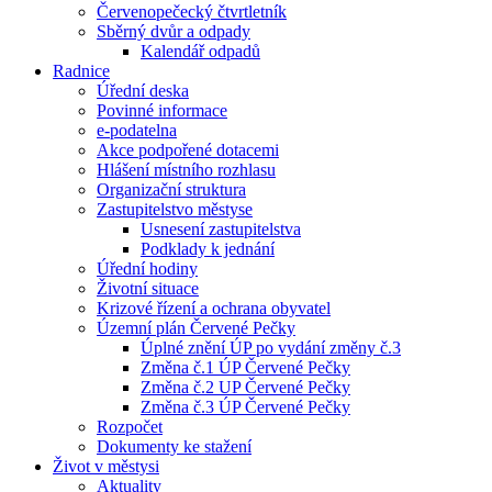
Červenopečecký čtvrtletník
Sběrný dvůr a odpady
Kalendář odpadů
Radnice
Úřední deska
Povinné informace
e-podatelna
Akce podpořené dotacemi
Hlášení místního rozhlasu
Organizační struktura
Zastupitelstvo městyse
Usnesení zastupitelstva
Podklady k jednání
Úřední hodiny
Životní situace
Krizové řízení a ochrana obyvatel
Územní plán Červené Pečky
Úplné znění ÚP po vydání změny č.3
Změna č.1 ÚP Červené Pečky
Změna č.2 UP Červené Pečky
Změna č.3 ÚP Červené Pečky
Rozpočet
Dokumenty ke stažení
Život v městysi
Aktuality