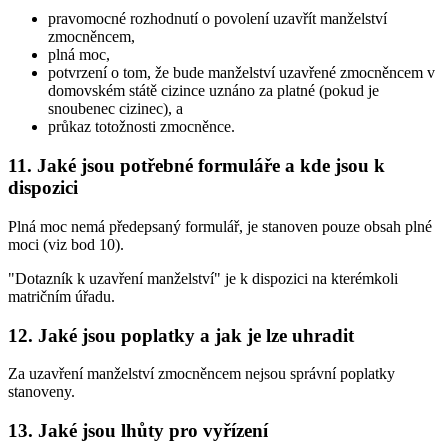
pravomocné rozhodnutí o povolení uzavřít manželství
zmocněncem,
plná moc,
potvrzení o tom, že bude manželství uzavřené zmocněncem v
domovském státě cizince uznáno za platné (pokud je
snoubenec cizinec), a
průkaz totožnosti zmocněnce.
11. Jaké jsou potřebné formuláře a kde jsou k
dispozici
Plná moc nemá předepsaný formulář, je stanoven pouze obsah plné
moci (viz bod 10).
"Dotazník k uzavření manželství" je k dispozici na kterémkoli
matričním úřadu.
12. Jaké jsou poplatky a jak je lze uhradit
Za uzavření manželství zmocněncem nejsou správní poplatky
stanoveny.
13. Jaké jsou lhůty pro vyřízení