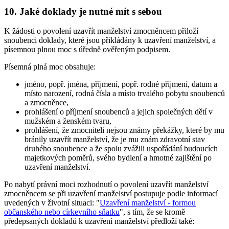
10. Jaké doklady je nutné mít s sebou
K žádosti o povolení uzavřít manželství zmocněncem přiloží
snoubenci doklady, které jsou přikládány k uzavření manželství, a
písemnou plnou moc s úředně ověřeným podpisem.
Písemná plná moc obsahuje:
jméno, popř. jména, příjmení, popř. rodné příjmení, datum a
místo narození, rodná čísla a místo trvalého pobytu snoubenců
a zmocněnce,
prohlášení o příjmení snoubenců a jejich společných dětí v
mužském a ženském tvaru,
prohlášení, že zmocniteli nejsou známy překážky, které by mu
bránily uzavřít manželství, že je mu znám zdravotní stav
druhého snoubence a že spolu zvážili uspořádání budoucích
majetkových poměrů, svého bydlení a hmotné zajištění po
uzavření manželství.
Po nabytí právní moci rozhodnutí o povolení uzavřít manželství
zmocněncem se při uzavření manželství postupuje podle informací
uvedených v životní situaci: "
Uzavření manželství - formou
občanského nebo církevního sňatku
", s tím, že se kromě
předepsaných dokladů k uzavření manželství předloží také: