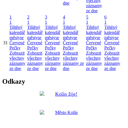
všechny
dne
záznamy
ze dne
1
2
3
4
5
6
1
1
1
1
1
1
Tištěný
Tištěný
Tištěný
Tištěný
Tištěný
Tištěný
kalendář
kalendář
kalendář
kalendář
kalendář
kalendář
městyse
městyse
městyse
městyse
městyse
městyse
31
Červené
Červené
Červené
Červené
Červené
Červené
Pečky
Pečky
Pečky
Pečky
Pečky
Pečky
Zobrazit
Zobrazit
Zobrazit
Zobrazit
Zobrazit
Zobrazit
všechny
všechny
všechny
všechny
všechny
všechny
záznamy
záznamy
záznamy
záznamy ze
záznamy
záznamy
ze dne
ze dne
ze dne
dne
ze dne
ze dne
Odkazy