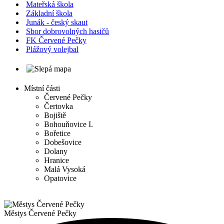
Mateřská škola
Základní škola
Junák - český skaut
Sbor dobrovolných hasičů
FK Červené Pečky
Plážový volejbal
Místní části
Červené Pečky
Čertovka
Bojiště
Bohouňovice I.
Bořetice
Dobešovice
Dolany
Hranice
Malá Vysoká
Opatovice
Městys
Červené Pečky