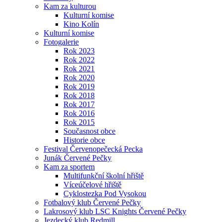
Kam za kulturou
Kulturní komise
Kino Kolín
Kulturní komise
Fotogalerie
Rok 2023
Rok 2022
Rok 2021
Rok 2020
Rok 2019
Rok 2018
Rok 2017
Rok 2016
Rok 2015
Současnost obce
Historie obce
Festival Červenopečecká Pecka
Junák Červené Pečky
Kam za sportem
Multifunkční školní hřiště
Víceúčelové hřiště
Cyklostezka Pod Vysokou
Fotbalový klub Červené Pečky
Lakrosový klub LSC Knights Červené Pečky
Jezdecký klub Redmill