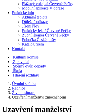
Plážový volejbal Červené Pečky
Mobilní aplikace V obraze
Praktické info
Aktuální teplota
Důležité odkazy
Jízdní řády
Praktický lékař Červené Pečky
Zubní lékařka Červené Pečky
Pobočka České pošty
Katalog firem
Kontakt
Kulturní komise
Zpravodaj
Sběrný dvůr, odpady
Škola
Hlášení rozhlasu
Úvodní stránka
Radnice
Životní situace
Uzavření manželství zmocněncem
Uzavření manželství