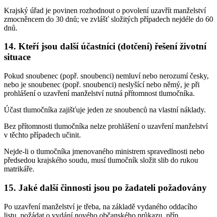
Krajský úřad je povinen rozhodnout o povolení uzavřít manželství
zmocněncem do 30 dnů; ve zvlášť složitých případech nejdéle do 60
dnů.
14. Kteří jsou další účastníci (dotčení) řešení životní
situace
Pokud snoubenec (popř. snoubenci) nemluví nebo nerozumí česky,
nebo je snoubenec (popř. snoubenci) neslyšící nebo němý, je při
prohlášení o uzavření manželství nutná přítomnost tlumočníka.
Účast tlumočníka zajišťuje jeden ze snoubenců na vlastní náklady.
Bez přítomnosti tlumočníka nelze prohlášení o uzavření manželství
v těchto případech učinit.
Nejde-li o tlumočníka jmenovaného ministrem spravedlnosti nebo
předsedou krajského soudu, musí tlumočník složit slib do rukou
matrikáře.
15. Jaké další činnosti jsou po žadateli požadovány
Po uzavření manželství je třeba, na základě vydaného oddacího
listu, požádat o vydání nového občanského průkazu, příp.