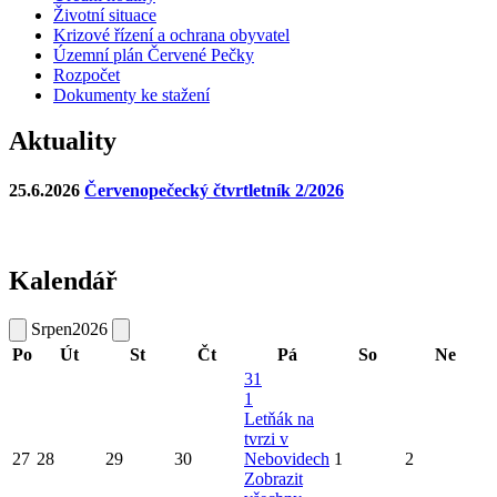
Životní situace
Krizové řízení a ochrana obyvatel
Územní plán Červené Pečky
Rozpočet
Dokumenty ke stažení
Aktuality
25.6.2026
Červenopečecký čtvrtletník 2/2026
Kalendář
Srpen
2026
Po
Út
St
Čt
Pá
So
Ne
31
1
Letňák na
tvrzi v
27
28
29
30
Nebovidech
1
2
Zobrazit