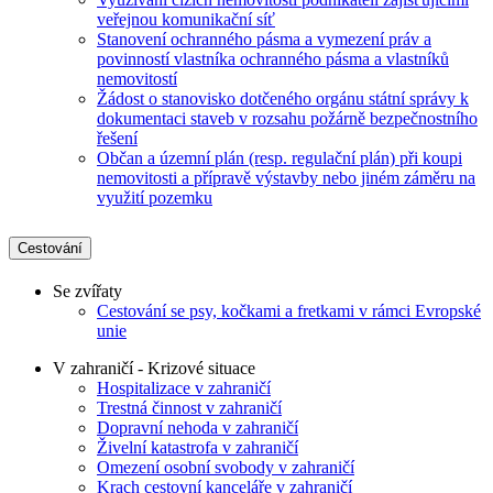
veřejnou komunikační síť
Stanovení ochranného pásma a vymezení práv a
povinností vlastníka ochranného pásma a vlastníků
nemovitostí
Žádost o stanovisko dotčeného orgánu státní správy k
dokumentaci staveb v rozsahu požárně bezpečnostního
řešení
Občan a územní plán (resp. regulační plán) při koupi
nemovitosti a přípravě výstavby nebo jiném záměru na
využití pozemku
Cestování
Se zvířaty
Cestování se psy, kočkami a fretkami v rámci Evropské
unie
V zahraničí - Krizové situace
Hospitalizace v zahraničí
Trestná činnost v zahraničí
Dopravní nehoda v zahraničí
Živelní katastrofa v zahraničí
Omezení osobní svobody v zahraničí
Krach cestovní kanceláře v zahraničí