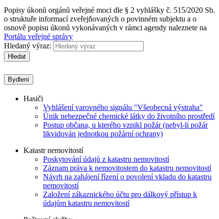
Popisy úkonů orgánů veřejné moci dle § 2 vyhlášky č. 515/2020 Sb.
o struktuře informací zveřejňovaných o povinném subjektu a o
osnově popisu úkonů vykonávaných v rámci agendy naleznete na
Portálu veřejné správy
Hledaný výraz:
Hledat
Bydlení
Hasiči
Vyhlášení varovného signálu "Všeobecná výstraha"
Únik nebezpečné chemické látky do životního prostředí
Postup občana, u kterého vznikl požár (nebyl-li požár
likvidován jednotkou požární ochrany)
Katastr nemovitostí
Poskytování údajů z katastru nemovitostí
Záznam práva k nemovitostem do katastru nemovitostí
Návrh na zahájení řízení o povolení vkladu do katastru
nemovitostí
Založení zákaznického účtu pro dálkový přístup k
údajům katastru nemovitostí