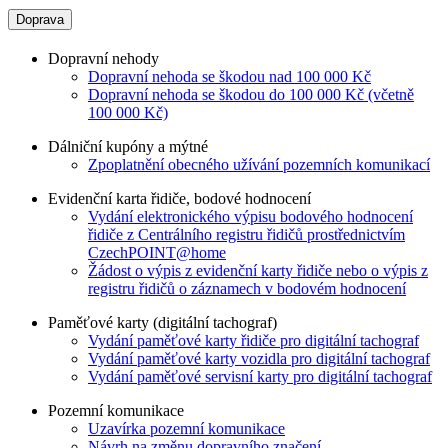
Doprava
Dopravní nehody
Dopravní nehoda se škodou nad 100 000 Kč
Dopravní nehoda se škodou do 100 000 Kč (včetně
100 000 Kč)
Dálniční kupóny a mýtné
Zpoplatnění obecného užívání pozemních komunikací
Evidenční karta řidiče, bodové hodnocení
Vydání elektronického výpisu bodového hodnocení
řidiče z Centrálního registru řidičů prostřednictvím
CzechPOINT@home
Žádost o výpis z evidenční karty řidiče nebo o výpis z
registru řidičů o záznamech v bodovém hodnocení
Paměťové karty (digitální tachograf)
Vydání paměťové karty řidiče pro digitální tachograf
Vydání paměťové karty vozidla pro digitální tachograf
Vydání paměťové servisní karty pro digitální tachograf
Pozemní komunikace
Uzavírka pozemní komunikace
Návrh na změnu dopravního značení