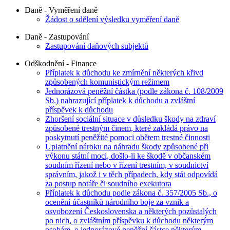
Daně - Vyměření daně
Žádost o sdělení výsledku vyměření daně
Daně - Zastupování
Zastupování daňových subjektů
Odškodnění - Finance
Příplatek k důchodu ke zmírnění některých křivd
způsobených komunistickým režimem
Jednorázová peněžní částka (podle zákona č. 108/2009
Sb.) nahrazující příplatek k důchodu a zvláštní
příspěvek k důchodu
Zhoršení sociální situace v důsledku škody na zdraví
způsobené trestným činem, které zakládá právo na
poskytnutí peněžité pomoci obětem trestné činnosti
Uplatnění nároku na náhradu škody způsobené při
výkonu státní moci, došlo-li ke škodě v občanském
soudním řízení nebo v řízení trestním, v soudnictví
správním, jakož i v těch případech, kdy stát odpovídá
za postup notáře či soudního exekutora
Příplatek k důchodu podle zákona č. 357/2005 Sb., o
ocenění účastníků národního boje za vznik a
osvobození Československa a některých pozůstalých
po nich, o zvláštním příspěvku k důchodu některým
osobám, o jednorázové peněžní částce některým