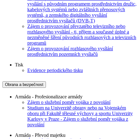
vysílání s původním programem prostřednictvím družic,
kabelových systémů nebo zvláštních přenosových
systémů, a zemského digitálního vysílání
prostřednictvím vysílačů (DVB-T)
Zájem o provozování převzatého televizního nebo
rozhlasového vysílání - tj. příjem a současné úplné a
nezměněné šíření původních rozhlasových a televizních
programů
Zájem o provozování rozhlasového vysílání
prostřednictvím pozemních vysílačů
Tisk
Evidence periodického tisku
Obrana a bezpečnost
Armáda - Profesionalizace armády
Zájem o služební poměr vojáka z povolání
Studium na Univerzitě obrany nebo na Vojenském
oboru při Fakultě tělesné výchovy a sportu Univerzity
Karlovy v Praze - Zájem o služební poměr vojáka z
povolání
Armáda - Převod majetku