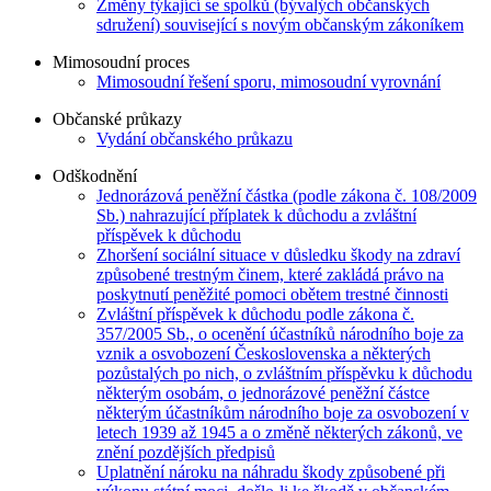
Změny týkající se spolků (bývalých občanských
sdružení) související s novým občanským zákoníkem
Mimosoudní proces
Mimosoudní řešení sporu, mimosoudní vyrovnání
Občanské průkazy
Vydání občanského průkazu
Odškodnění
Jednorázová peněžní částka (podle zákona č. 108/2009
Sb.) nahrazující příplatek k důchodu a zvláštní
příspěvek k důchodu
Zhoršení sociální situace v důsledku škody na zdraví
způsobené trestným činem, které zakládá právo na
poskytnutí peněžité pomoci obětem trestné činnosti
Zvláštní příspěvek k důchodu podle zákona č.
357/2005 Sb., o ocenění účastníků národního boje za
vznik a osvobození Československa a některých
pozůstalých po nich, o zvláštním příspěvku k důchodu
některým osobám, o jednorázové peněžní částce
některým účastníkům národního boje za osvobození v
letech 1939 až 1945 a o změně některých zákonů, ve
znění pozdějších předpisů
Uplatnění nároku na náhradu škody způsobené při