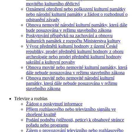
movitého kulturního dědictví
Oznámení ohrožení nebo poškození kulturní památky
nebo národní kulturní památky a žádost o rozhodnutí o
odstranění závady
Obnova nemovité národní kulturní památky, která dále
bude posuzována v režimu stavebního zákona
Poskytování příspěvků na zachování a obnovu
kulturních památek z rozpočtu Ministerstva kultury
Vývoz předmětů kulturní hodnoty z území České
republiky, prodej předmětů kulturní hodnoty z oboru
archeologie nebo prodej předmětů kulturní hodnoty
sakrální a kultovní povahy
Obnova movité nebo nemovité kulturní památky, která
dále nebude posuzována v režimu stavebního zákona
Obnova movité nebo nemovité národní kulturní
památky, která dále nebude posuzována v režimu
stavebního zákona
Televize a rozhlas
Žádost o poskytnutí informace
Příjem rozhlasového nebo televizního signálu ve
zhoršené kvalitě
Podání podnětu (stížnosti, petice) k obsahové stránce
pořadu nebo programu
Zájem o provozování televizního nebo rozhlasového