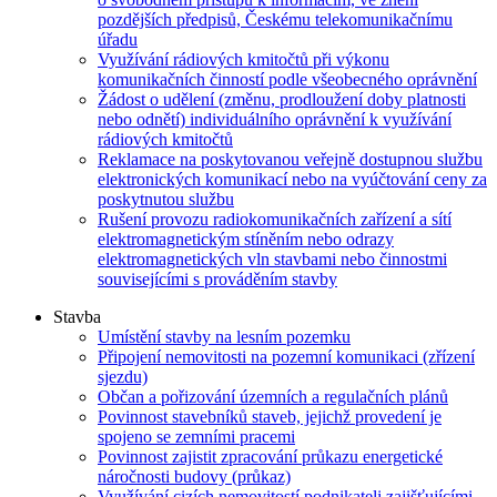
pozdějších předpisů, Českému telekomunikačnímu
úřadu
Využívání rádiových kmitočtů při výkonu
komunikačních činností podle všeobecného oprávnění
Žádost o udělení (změnu, prodloužení doby platnosti
nebo odnětí) individuálního oprávnění k využívání
rádiových kmitočtů
Reklamace na poskytovanou veřejně dostupnou službu
elektronických komunikací nebo na vyúčtování ceny za
poskytnutou službu
Rušení provozu radiokomunikačních zařízení a sítí
elektromagnetickým stíněním nebo odrazy
elektromagnetických vln stavbami nebo činnostmi
souvisejícími s prováděním stavby
Stavba
Umístění stavby na lesním pozemku
Připojení nemovitosti na pozemní komunikaci (zřízení
sjezdu)
Občan a pořizování územních a regulačních plánů
Povinnost stavebníků staveb, jejichž provedení je
spojeno se zemními pracemi
Povinnost zajistit zpracování průkazu energetické
náročnosti budovy (průkaz)
Využívání cizích nemovitostí podnikateli zajišťujícími