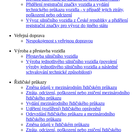
Přidělení registrační značky vozidla a vydání
technického průkazu vozidla - v případě jejich ztráty,
poškození nebo odcizení
Vývoz silničního vozidla z České republiky a přidělení
registrační značky pro vývoz do jiného státu
Veřejná doprava
Nespokojenost s veřejnou dopravou
Výroba a přestavba vozidla
Přestavba silničního vozidla
Výroba jednotlivého silničního vozidla (povolení
výroby jednotlivého silničního vozidla a následné
schvalování technické způsobilosti)
Řidičské průkazy
Změna údajů v mezinárodním řidičském průkazu
Ztráta, odcizení, poškození nebo zničení mezinárodního
řidičského průkazu
Vydání mezinárodního řidičského průkazu
Udělení (rozšíření) řidičského oprávnění
Odevzdání řidičského průkazu a mezinárodního
řidičského průkazu
Změna údajů v řidičském průkazu
Ztráta, odcizení, poškození nebo zničení řidičského