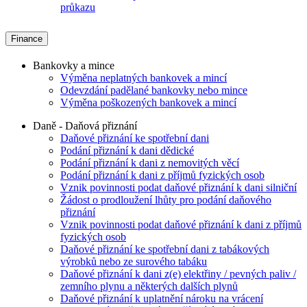
průkazu
Finance
Bankovky a mince
Výměna neplatných bankovek a mincí
Odevzdání padělané bankovky nebo mince
Výměna poškozených bankovek a mincí
Daně - Daňová přiznání
Daňové přiznání ke spotřební dani
Podání přiznání k dani dědické
Podání přiznání k dani z nemovitých věcí
Podání přiznání k dani z příjmů fyzických osob
Vznik povinnosti podat daňové přiznání k dani silniční
Žádost o prodloužení lhůty pro podání daňového
přiznání
Vznik povinnosti podat daňové přiznání k dani z příjmů
fyzických osob
Daňové přiznání ke spotřební dani z tabákových
výrobků nebo ze surového tabáku
Daňové přiznání k dani z(e) elektřiny / pevných paliv /
zemního plynu a některých dalších plynů
Daňové přiznání k uplatnění nároku na vrácení