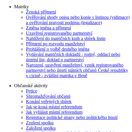
Matriky
Ženská příjmení
Ověřování shody opisu nebo kopie s listinou (vidimace)
a ověřování pravosti podpisu (legalizace)
Změna jména a příjmení
Uzavření registrovaného partnerství
Nahlížení do matričních knih a sbírek listin
Příjmení po rozvodu manželství
Prohlášení o volbě druhého jména
Vydávání matričních dokladů - rodný, oddací nebo
úmrtní list, doklad o partnerství
Narození, uzavření manželství, vznik registrovaného
partnerství nebo úmrtí státních občanů České republiky
v cizině - zvláštní matrika v Brně
Občanské aktivity
Petice
Shromažďování občanů
Konání veřejných sbírek
Jak se koná místní referendum
Jak vyhlásit místní referendum
Registrace politické strany nebo politického hnutí
Zrušení spolku
Založení spolku