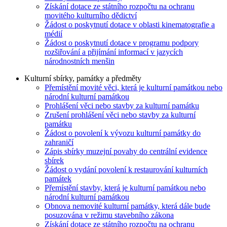
Získání dotace ze státního rozpočtu na ochranu
movitého kulturního dědictví
Žádost o poskytnutí dotace v oblasti kinematografie a
médií
Žádost o poskytnutí dotace v programu podpory
rozšiřování a přijímání informací v jazycích
národnostních menšin
Kulturní sbírky, památky a předměty
Přemístění movité věci, která je kulturní památkou nebo
národní kulturní památkou
Prohlášení věci nebo stavby za kulturní památku
Zrušení prohlášení věci nebo stavby za kulturní
památku
Žádost o povolení k vývozu kulturní památky do
zahraničí
Zápis sbírky muzejní povahy do centrální evidence
sbírek
Žádost o vydání povolení k restaurování kulturních
památek
Přemístění stavby, která je kulturní památkou nebo
národní kulturní památkou
Obnova nemovité kulturní památky, která dále bude
posuzována v režimu stavebního zákona
Získání dotace ze státního rozpočtu na ochranu