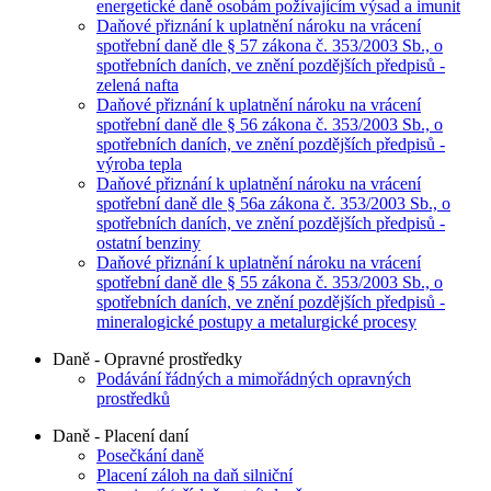
energetické daně osobám požívajícím výsad a imunit
Daňové přiznání k uplatnění nároku na vrácení
spotřební daně dle § 57 zákona č. 353/2003 Sb., o
spotřebních daních, ve znění pozdějších předpisů -
zelená nafta
Daňové přiznání k uplatnění nároku na vrácení
spotřební daně dle § 56 zákona č. 353/2003 Sb., o
spotřebních daních, ve znění pozdějších předpisů -
výroba tepla
Daňové přiznání k uplatnění nároku na vrácení
spotřební daně dle § 56a zákona č. 353/2003 Sb., o
spotřebních daních, ve znění pozdějších předpisů -
ostatní benziny
Daňové přiznání k uplatnění nároku na vrácení
spotřební daně dle § 55 zákona č. 353/2003 Sb., o
spotřebních daních, ve znění pozdějších předpisů -
mineralogické postupy a metalurgické procesy
Daně - Opravné prostředky
Podávání řádných a mimořádných opravných
prostředků
Daně - Placení daní
Posečkání daně
Placení záloh na daň silniční