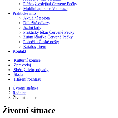
Plážový volejbal Červené Pečky
Mobilní aplikace V obraze
Praktické info
Aktuální teplota
Důležité odkazy
Jízdní řády
Praktický lékař Červené Pečky
Zubní lékařka Červené Pečky
Pobočka České pošty
Katalog firem
Kontakt
Kulturní komise
Zpravodaj
Sběrný dvůr, odpady
Škola
Hlášení rozhlasu
Úvodní stránka
Radnice
Životní situace
Životní situace