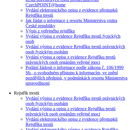
CzechPOINT@home
Vydání elektronického opisu z evidence přestupků
Rejstříku trestů
Jak žádat o informace z resortu Ministerstva vnitra
České republiky
Výpis z veřejného rejstříku
Vydání výpisu z evidence Rejstříku trestů fyzických
osob
Vydání výpisu z evidence Rejstříku trestů právnických
osob fyzickým osobám
Vydání výpisu a opisu z evidence Rejstříku trestů
právnických osob orgánům veřejné moci
Podání žádosti o informace podle zákona č. 106/1999
Sb., o svobodném přístupu k informacím, ve znění
pozdějších předpisů, v podmínkách resortu Ministerstva
spravedlnosti
Rejstřík trestů
Vydání výpisu z evidence Rejstříku trestů právnických
osob fyzickým osobám
Vydání výpisu a opisu z evidence Rejstříku trestů
právnických osob orgánům veřejné moci
Vydání elektronického opisu z evidence přestupků
Rejstříku trestů
Vydání elektronického výpisu z evidence Rejstříku