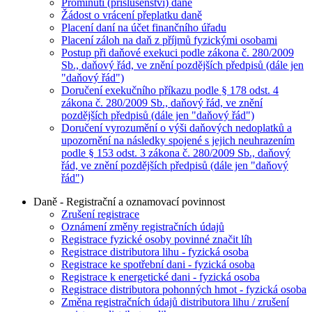
Prominutí (příslušenství) daně
Žádost o vrácení přeplatku daně
Placení daní na účet finančního úřadu
Placení záloh na daň z příjmů fyzickými osobami
Postup při daňové exekuci podle zákona č. 280/2009
Sb., daňový řád, ve znění pozdějších předpisů (dále jen
"daňový řád")
Doručení exekučního příkazu podle § 178 odst. 4
zákona č. 280/2009 Sb., daňový řád, ve znění
pozdějších předpisů (dále jen "daňový řád")
Doručení vyrozumění o výši daňových nedoplatků a
upozornění na následky spojené s jejich neuhrazením
podle § 153 odst. 3 zákona č. 280/2009 Sb., daňový
řád, ve znění pozdějších předpisů (dále jen "daňový
řád")
Daně - Registrační a oznamovací povinnost
Zrušení registrace
Oznámení změny registračních údajů
Registrace fyzické osoby povinné značit líh
Registrace distributora lihu - fyzická osoba
Registrace ke spotřební dani - fyzická osoba
Registrace k energetické dani - fyzická osoba
Registrace distributora pohonných hmot - fyzická osoba
Změna registračních údajů distributora lihu / zrušení