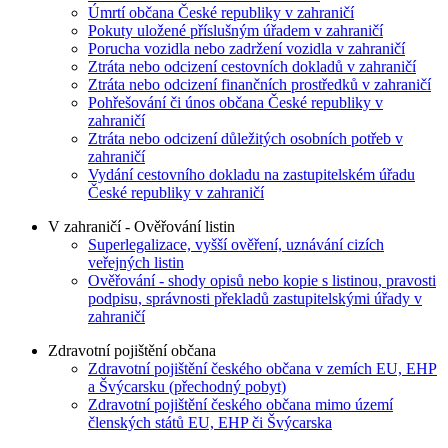
Úmrtí občana České republiky v zahraničí
Pokuty uložené příslušným úřadem v zahraničí
Porucha vozidla nebo zadržení vozidla v zahraničí
Ztráta nebo odcizení cestovních dokladů v zahraničí
Ztráta nebo odcizení finančních prostředků v zahraničí
Pohřešování či únos občana České republiky v
zahraničí
Ztráta nebo odcizení důležitých osobních potřeb v
zahraničí
Vydání cestovního dokladu na zastupitelském úřadu
České republiky v zahraničí
V zahraničí - Ověřování listin
Superlegalizace, vyšší ověření, uznávání cizích
veřejných listin
Ověřování - shody opisů nebo kopie s listinou, pravosti
podpisu, správnosti překladů zastupitelskými úřady v
zahraničí
Zdravotní pojištění občana
Zdravotní pojištění českého občana v zemích EU, EHP
a Švýcarsku (přechodný pobyt)
Zdravotní pojištění českého občana mimo území
členských států EU, EHP či Švýcarska