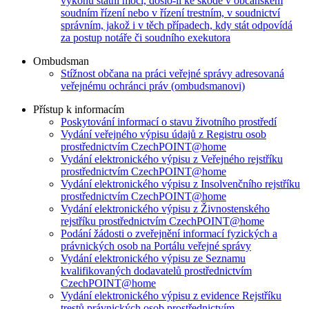
výkonu státní moci, došlo-li ke škodě v občanském
soudním řízení nebo v řízení trestním, v soudnictví
správním, jakož i v těch případech, kdy stát odpovídá
za postup notáře či soudního exekutora
Ombudsman
Stížnost občana na práci veřejné správy adresovaná
veřejnému ochránci práv (ombudsmanovi)
Přístup k informacím
Poskytování informací o stavu životního prostředí
Vydání veřejného výpisu údajů z Registru osob
prostřednictvím CzechPOINT@home
Vydání elektronického výpisu z Veřejného rejstříku
prostřednictvím CzechPOINT@home
Vydání elektronického výpisu z Insolvenčního rejstříku
prostřednictvím CzechPOINT@home
Vydání elektronického výpisu z Živnostenského
rejstříku prostřednictvím CzechPOINT@home
Podání žádosti o zveřejnění informací fyzických a
právnických osob na Portálu veřejné správy
Vydání elektronického výpisu ze Seznamu
kvalifikovaných dodavatelů prostřednictvím
CzechPOINT@home
Vydání elektronického výpisu z evidence Rejstříku
trestů právnických osob prostřednictvím