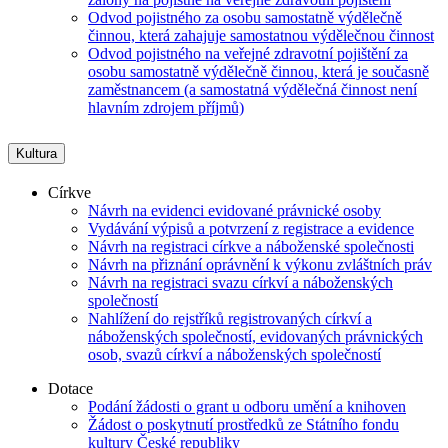
Odvod pojistného za osobu samostatně výdělečně
činnou, která zahajuje samostatnou výdělečnou činnost
Odvod pojistného na veřejné zdravotní pojištění za
osobu samostatně výdělečně činnou, která je současně
zaměstnancem (a samostatná výdělečná činnost není
hlavním zdrojem příjmů)
Kultura
Církve
Návrh na evidenci evidované právnické osoby
Vydávání výpisů a potvrzení z registrace a evidence
Návrh na registraci církve a náboženské společnosti
Návrh na přiznání oprávnění k výkonu zvláštních práv
Návrh na registraci svazu církví a náboženských
společností
Nahlížení do rejstříků registrovaných církví a
náboženských společností, evidovaných právnických
osob, svazů církví a náboženských společností
Dotace
Podání žádosti o grant u odboru umění a knihoven
Žádost o poskytnutí prostředků ze Státního fondu
kultury České republiky