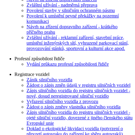
Zvláštní užívání - nadměrná přeprava
Povolení stavby v silničním ochranném pásmu
Povolení k umístění pevné překážky na pozemní
komunikaci
Návrh na zřízení dopravního zařízení - krátkého
příčného prahu
Zvláštní užívání - reklamní zařízení, stavební práce,
umístění inženýrských sítí, vyhrazené parkovací stání,
provozování stánků, sportovní a kulturní akce apod.
Profesní způsobilost řidiče
Vydání průkazu profesní způsobilosti řidiče
Registrace vozidel
Zánik silničního vozidla
Žádost o zápis změn údajů v registru silničních vozidel
Zápis silničního vozidla do registru silničních vozidel -
nové, dosud neregistrované silniční vozidlo
Vyřazení silničního vozidla z provozu
Žádost o zápis změny vlastníka silničního vozidla
Zápis silničního vozidla do registru silničních vozidel -
ojeté silniční vozidlo, dovezené z jiného členského státu
Evropské unie
Doklad o ekologické likvidaci vozidla (potvrzení o
převzetí autovraku do zařízení ke sběru autovraků)