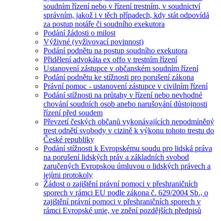
soudním řízení nebo v řízení trestním, v soudnictví
správním, jakož i v těch případech, kdy stát odpovídá
za postup notáře či soudního exekutora
Podání žádosti o milost
Výživné (vyživovací povinnost)
Podání podnětu na postup soudního exekutora
Přidělení advokáta ex offo v trestním řízení
Ustanovení zástupce v občanském soudním řízení
Podání podnětu ke stížnosti pro porušení zákona
Právní pomoc - ustanovení zástupce v civilním řízení
Podání stížnosti na průtahy v řízení nebo nevhodné
chování soudních osob anebo narušování důstojnosti
řízení před soudem
Převzetí českých občanů vykonávajících nepodmíněný
trest odnětí svobody v cizině k výkonu tohoto trestu do
České republiky
Podání stížnosti k Evropskému soudu pro lidská práva
na porušení lidských práv a základních svobod
zaručených Evropskou úmluvou o lidských právech a
jejími protokoly
Žádost o zajištění právní pomoci v přeshraničních
sporech v rámci EU podle zákona č. 629/2004 Sb., o
zajištění právní pomoci v přeshraničních sporech v
rámci Evropské unie, ve znění pozdějších předpisů