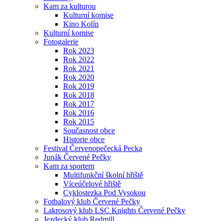
Kam za kulturou
Kulturní komise
Kino Kolín
Kulturní komise
Fotogalerie
Rok 2023
Rok 2022
Rok 2021
Rok 2020
Rok 2019
Rok 2018
Rok 2017
Rok 2016
Rok 2015
Současnost obce
Historie obce
Festival Červenopečecká Pecka
Junák Červené Pečky
Kam za sportem
Multifunkční školní hřiště
Víceúčelové hřiště
Cyklostezka Pod Vysokou
Fotbalový klub Červené Pečky
Lakrosový klub LSC Knights Červené Pečky
Jezdecký klub Redmill