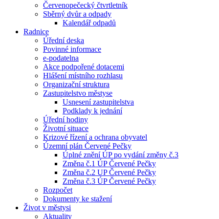
Červenopečecký čtvrtletník
Sběrný dvůr a odpady
Kalendář odpadů
Radnice
Úřední deska
Povinné informace
e-podatelna
Akce podpořené dotacemi
Hlášení místního rozhlasu
Organizační struktura
Zastupitelstvo městyse
Usnesení zastupitelstva
Podklady k jednání
Úřední hodiny
Životní situace
Krizové řízení a ochrana obyvatel
Územní plán Červené Pečky
Úplné znění ÚP po vydání změny č.3
Změna č.1 ÚP Červené Pečky
Změna č.2 UP Červené Pečky
Změna č.3 ÚP Červené Pečky
Rozpočet
Dokumenty ke stažení
Život v městysi
Aktuality