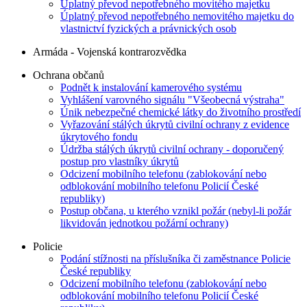
Úplatný převod nepotřebného movitého majetku
Úplatný převod nepotřebného nemovitého majetku do
vlastnictví fyzických a právnických osob
Armáda - Vojenská kontrarozvědka
Ochrana občanů
Podnět k instalování kamerového systému
Vyhlášení varovného signálu "Všeobecná výstraha"
Únik nebezpečné chemické látky do životního prostředí
Vyřazování stálých úkrytů civilní ochrany z evidence
úkrytového fondu
Údržba stálých úkrytů civilní ochrany - doporučený
postup pro vlastníky úkrytů
Odcizení mobilního telefonu (zablokování nebo
odblokování mobilního telefonu Policií České
republiky)
Postup občana, u kterého vznikl požár (nebyl-li požár
likvidován jednotkou požární ochrany)
Policie
Podání stížnosti na příslušníka či zaměstnance Policie
České republiky
Odcizení mobilního telefonu (zablokování nebo
odblokování mobilního telefonu Policií České