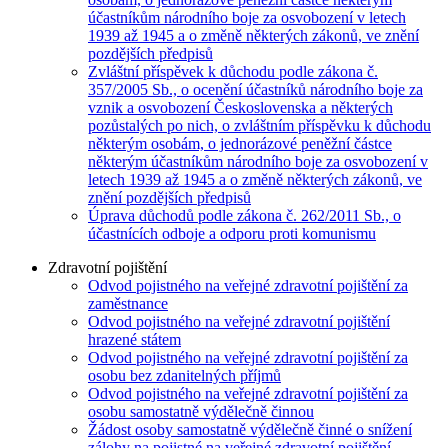
účastníkům národního boje za osvobození v letech
1939 až 1945 a o změně některých zákonů, ve znění
pozdějších předpisů
Zvláštní příspěvek k důchodu podle zákona č.
357/2005 Sb., o ocenění účastníků národního boje za
vznik a osvobození Československa a některých
pozůstalých po nich, o zvláštním příspěvku k důchodu
některým osobám, o jednorázové peněžní částce
některým účastníkům národního boje za osvobození v
letech 1939 až 1945 a o změně některých zákonů, ve
znění pozdějších předpisů
Úprava důchodů podle zákona č. 262/2011 Sb., o
účastnících odboje a odporu proti komunismu
Zdravotní pojištění
Odvod pojistného na veřejné zdravotní pojištění za
zaměstnance
Odvod pojistného na veřejné zdravotní pojištění
hrazené státem
Odvod pojistného na veřejné zdravotní pojištění za
osobu bez zdanitelných příjmů
Odvod pojistného na veřejné zdravotní pojištění za
osobu samostatně výdělečně činnou
Žádost osoby samostatně výdělečně činné o snížení
zálohy na pojistné na veřejné zdravotní pojištění