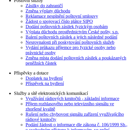
Poštovní služby
Zásilky do zahraničí
Změna výplaty důchodu
Reklamace nesplnění poštovní smlouvy
Žádost o spojovací číslo plátce SIPO
Dodání poštovních zásilek fyzickým osobám
Výplata důchodu prostřednictvím České pošty, s.p.
Balení poštovních zásilek a jejich následné podání
Nesrovnalosti při poskytování poštovních služeb
Vydání průkazu příjemce pro fyzické osoby nebo
právnické osoby
Změna místa dodání poštovních zásilek a poukázaných
peněžních částek
Příspěvky a dotace
Doplatek na bydlení
Příspěvek na bydlení
Služby a sítě elektronických komunikací
Využívání rádiových kmitočtů - základní informace
Příjem rozhlasového nebo televizního signálu ve
zhoršené kvalitě
Rušení nebo chybovost signálu zařízení využívajícího
rádiové kmitočty
Podání žádosti o informace dle zákona č. 106/1999 Sb.,
o svobodném přístupu k informacím, ve znění