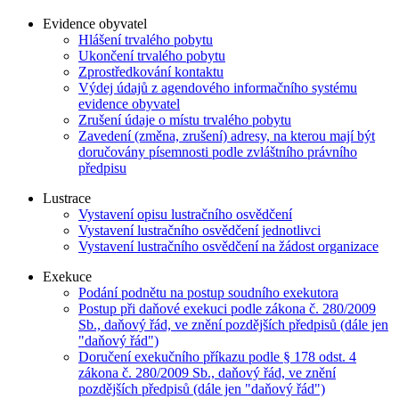
Evidence obyvatel
Hlášení trvalého pobytu
Ukončení trvalého pobytu
Zprostředkování kontaktu
Výdej údajů z agendového informačního systému
evidence obyvatel
Zrušení údaje o místu trvalého pobytu
Zavedení (změna, zrušení) adresy, na kterou mají být
doručovány písemnosti podle zvláštního právního
předpisu
Lustrace
Vystavení opisu lustračního osvědčení
Vystavení lustračního osvědčení jednotlivci
Vystavení lustračního osvědčení na žádost organizace
Exekuce
Podání podnětu na postup soudního exekutora
Postup při daňové exekuci podle zákona č. 280/2009
Sb., daňový řád, ve znění pozdějších předpisů (dále jen
"daňový řád")
Doručení exekučního příkazu podle § 178 odst. 4
zákona č. 280/2009 Sb., daňový řád, ve znění
pozdějších předpisů (dále jen "daňový řád")