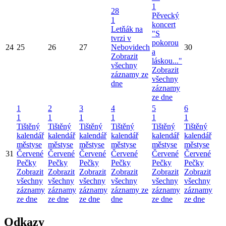
1
28
Pěvecký
1
koncert
Letňák na
"S
tvrzi v
pokorou
24
25
26
27
Nebovidech
30
a
Zobrazit
láskou..."
všechny
Zobrazit
záznamy ze
všechny
dne
záznamy
ze dne
1
2
3
4
5
6
1
1
1
1
1
1
Tištěný
Tištěný
Tištěný
Tištěný
Tištěný
Tištěný
kalendář
kalendář
kalendář
kalendář
kalendář
kalendář
městyse
městyse
městyse
městyse
městyse
městyse
31
Červené
Červené
Červené
Červené
Červené
Červené
Pečky
Pečky
Pečky
Pečky
Pečky
Pečky
Zobrazit
Zobrazit
Zobrazit
Zobrazit
Zobrazit
Zobrazit
všechny
všechny
všechny
všechny
všechny
všechny
záznamy
záznamy
záznamy
záznamy ze
záznamy
záznamy
ze dne
ze dne
ze dne
dne
ze dne
ze dne
Odkazy