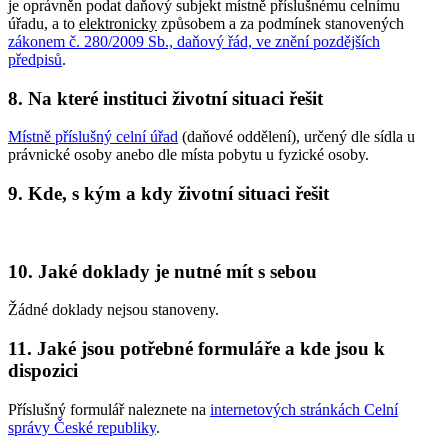
je oprávněn podat daňový subjekt místně příslušnému celnímu
úřadu, a to
elektronicky
způsobem a za podmínek stanovených
zákonem č. 280/2009 Sb., daňový řád, ve znění pozdějších
předpisů
.
8. Na které instituci životní situaci řešit
Místně příslušný celní úřad
(daňové oddělení), určený dle sídla u
právnické osoby anebo dle místa pobytu u fyzické osoby.
9. Kde, s kým a kdy životní situaci řešit
10. Jaké doklady je nutné mít s sebou
Žádné doklady nejsou stanoveny.
11. Jaké jsou potřebné formuláře a kde jsou k
dispozici
Příslušný formulář naleznete na
internetových stránkách Celní
správy České republiky
.