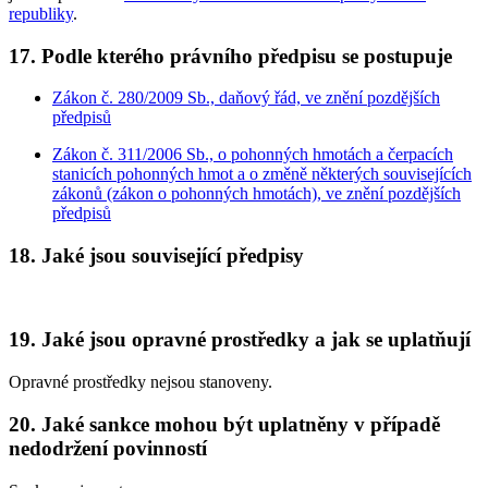
republiky
.
17. Podle kterého právního předpisu se postupuje
Zákon č. 280/2009 Sb., daňový řád, ve znění pozdějších
předpisů
Zákon č. 311/2006 Sb., o pohonných hmotách a čerpacích
stanicích pohonných hmot a o změně některých souvisejících
zákonů (zákon o pohonných hmotách), ve znění pozdějších
předpisů
18. Jaké jsou související předpisy
19. Jaké jsou opravné prostředky a jak se uplatňují
Opravné prostředky nejsou stanoveny.
20. Jaké sankce mohou být uplatněny v případě
nedodržení povinností