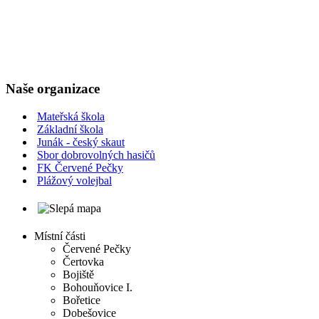
Naše organizace
Mateřská škola
Základní škola
Junák - český skaut
Sbor dobrovolných hasičů
FK Červené Pečky
Plážový volejbal
Místní části
Červené Pečky
Čertovka
Bojiště
Bohouňovice I.
Bořetice
Dobešovice