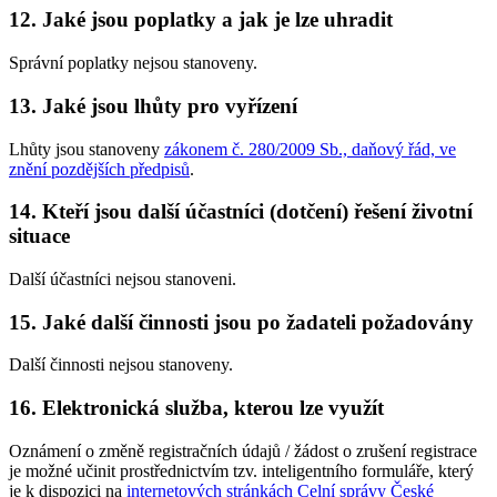
12. Jaké jsou poplatky a jak je lze uhradit
Správní poplatky nejsou stanoveny.
13. Jaké jsou lhůty pro vyřízení
Lhůty jsou stanoveny
zákonem č. 280/2009 Sb., daňový řád, ve
znění pozdějších předpisů
.
14. Kteří jsou další účastníci (dotčení) řešení životní
situace
Další účastníci nejsou stanoveni.
15. Jaké další činnosti jsou po žadateli požadovány
Další činnosti nejsou stanoveny.
16. Elektronická služba, kterou lze využít
Oznámení o změně registračních údajů / žádost o zrušení registrace
je možné učinit prostřednictvím tzv. inteligentního formuláře, který
je k dispozici na
internetových stránkách Celní správy České