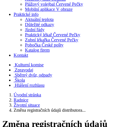
Plážový volejbal Červené Pečky
Mobilní aplikace V obraze
Praktické info
Aktuální teplota
Důležité odkazy
Jízdní řády
Praktický lékař Červené Pečky
Zubní lékařka Červené Pečky
Pobočka České pošty
Katalog firem
Kontakt
Kulturní komise
Zpravodaj
Sběrný dvůr, odpady
Škola
Hlášení rozhlasu
Úvodní stránka
Radnice
Životní situace
Změna registračních údajů distributora...
Změna registračních údajů