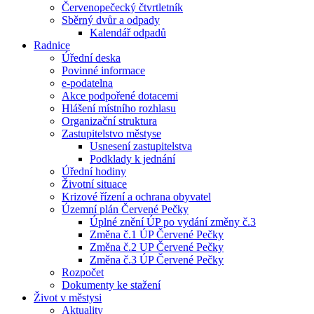
Červenopečecký čtvrtletník
Sběrný dvůr a odpady
Kalendář odpadů
Radnice
Úřední deska
Povinné informace
e-podatelna
Akce podpořené dotacemi
Hlášení místního rozhlasu
Organizační struktura
Zastupitelstvo městyse
Usnesení zastupitelstva
Podklady k jednání
Úřední hodiny
Životní situace
Krizové řízení a ochrana obyvatel
Územní plán Červené Pečky
Úplné znění ÚP po vydání změny č.3
Změna č.1 ÚP Červené Pečky
Změna č.2 UP Červené Pečky
Změna č.3 ÚP Červené Pečky
Rozpočet
Dokumenty ke stažení
Život v městysi
Aktuality