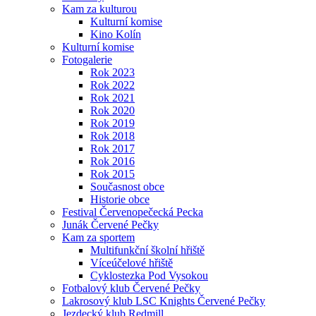
Kam za kulturou
Kulturní komise
Kino Kolín
Kulturní komise
Fotogalerie
Rok 2023
Rok 2022
Rok 2021
Rok 2020
Rok 2019
Rok 2018
Rok 2017
Rok 2016
Rok 2015
Současnost obce
Historie obce
Festival Červenopečecká Pecka
Junák Červené Pečky
Kam za sportem
Multifunkční školní hřiště
Víceúčelové hřiště
Cyklostezka Pod Vysokou
Fotbalový klub Červené Pečky
Lakrosový klub LSC Knights Červené Pečky
Jezdecký klub Redmill