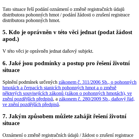
Tato situace řeší podání oznámení o změně registračních údajů
distributora pohonných hmot / podání žádosti o zrušení registrace
distributora pohonných hmot.
5. Kdo je oprávněn v této věci jednat (podat žádost
apod.)
V této věci je oprávněn jednat daňový subjekt.
6. Jaké jsou podmínky a postup pro řešení životní
situace
Splnění podmínek určených
zákonem č. 311/2006 Sb., o pohonných
hmotách a čerpacích stanicích pohonných hmot a o změně
některých souvisejících zákonů (zákon o pohonných hmotách), ve
znění pozdějších předpisů
, a
zákonem č. 280/2009 Sb., daňový řád,
ve znění pozdějších předpisů
.
7. Jakým způsobem můžete zahájit řešení životní
situace
Oznámení o změně registračních údajů / žádost o zrušení registrace